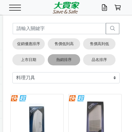
米/五穀/濃湯
休閒零嘴
養生保健/常備品
沐浴乳香皂
鍋具/飲水/廚房
衛生紙/濕巾
廚房家電
文具/辦公用品
冷凍免運
米/糙米
食用油
包麵
魚罐
初一十五拜拜懶
餅乾
糖果/蜜餞/果凍
茶飲料
雞精/飲品
奶粉
綠茶
即溶咖啡
沐浴乳
洗髮/護髮
牙 刷
潔顏產品
臉部保養
鍋具/餐具
掃除/清潔用具
寢具/家具
寵物食品
抽取衛生紙/濕巾
洗衣精
廚房/餐具清潔
衛生棉
箱購免運區
料理鍋具
除濕/清淨機
除塵家電
電腦周邊
文具用品
機車/腳踏車百貨
戶外/休閒用品
服飾內著
生鮮食品
食品免運
季節活動
促銷優惠排序
售價低到高
售價高到低
油/調味料
美味餅乾
奶粉/穀麥片
美髮造型
掃除用具/照明/五金
衣物清潔
季節家電
汽機車百貨
箱購免運
五穀/南北貨
醬油.油膏.蠔油
碗麵/義大利麵
醬菜/玉米罐
零嘴
糕餅/點心
巧克力
果汁咖啡
機能保健
麥片/玉米片
紅茶
咖啡豆/粉/濾掛
香皂/洗手乳
造型髮品
牙膏/漱口水
卸妝/粉刺調理
面/眼膜
保鮮/微波
洗衣/曬衣用具
收納用品
寵物清潔/百貨
廚房紙巾/平版/
洗衣粉/皂
浴廁/水管清潔
嬰兒尿布
烤箱/微波/電磁爐
風扇/防蚊家電
美容家電
數位週邊
辦公文具/收納
汽車百貨
健身/按摩/瑜珈
配件
調理食品
清潔用品免運
店長推薦
上市日期
熱銷排序
品名排序
泡麵 / 麵條
糖果/巧克力
特色茶品
口腔清潔
傢飾/收納/衛浴
居家清潔
生活家電
休閒/運動
主題專區
湯類/湯塊
調味用品
麵條/快煮麵/米粉
調理食品
堅果/海苔
洋芋片
碳酸/礦泉水
族群保健
沖調穀粉/隨手包
奶茶/花草茶
可可/糖/奶精
染髮產品
口腔配件
刮鬍用品
身體保養
飲水用具
電池/延長線
衛浴/毛巾
園藝用品
箱購免運區
漂白水/柔軟精
居家清潔/除濕芳
成人紙尿褲
快煮壺/烘碗機
電暖器
家用電器
手機/平板周邊
玩具/擺設小物
測量/護具/其他
男/女/機能包
居家/汽百用品
這夏不怕熱
罐頭調理包
飲料
咖啡/可可
臉部清潔
寵物/園藝
衛生棉/護墊
3C/電腦周邊/OA
服飾/配件
咖哩/沾拌醬/抹醬
箱購專區
肉鬆/肉醬罐
肉乾/豆乾
節日限定伴手禮
保久乳/豆米漿
常備/醫材/口罩
烏龍/普洱茶/其他
開架彩妝/防曬
廚房配件
燈泡/檯燈/照明
地墊/家飾品
日用活動區
箱購免運區
防蚊/殺蟲
咖啡機/果汁調理
辦公用具
球類/運動
戶外/室內鞋
綠意露營生活
開架/身體保養
成人/嬰兒紙尿褲
點心罐
機能飲料
▶保健品牌推薦
黑糖桂圓/蜂蜜醋
修繕/五金/祭祀
箱購飲料