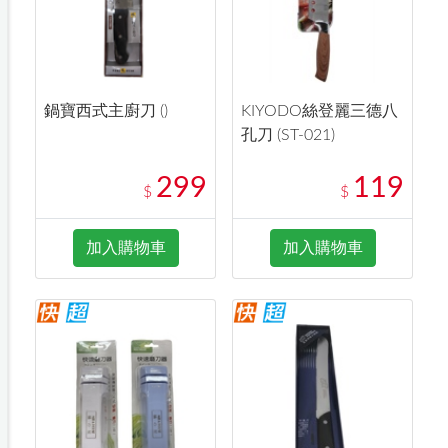
鍋寶西式主廚刀 ()
KIYODO絲登麗三德八
孔刀 (ST-021)
299
119
$
$
加入購物車
加入購物車