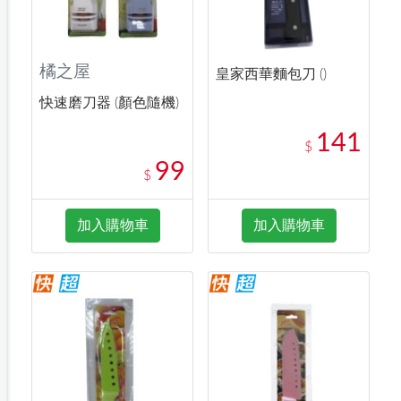
橘之屋
皇家西華麵包刀 ()
快速磨刀器 (顏色隨機)
141
$
99
$
加入購物車
加入購物車