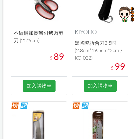
KIYODO
不鏽鋼加長彎刃烤肉剪
刀 (25*9cm)
黑陶瓷折合刀3.5吋
(2.8cm*19.5cm*2cm /
89
KC-022)
$
99
$
加入購物車
加入購物車