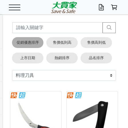
米/五穀/濃湯
休閒零嘴
養生保健/常備品
沐浴乳香皂
鍋具/飲水/廚房
衛生紙/濕巾
廚房家電
文具/辦公用品
冷凍免運
米/糙米
食用油
包麵
魚罐
初一十五拜拜懶
餅乾
糖果/蜜餞/果凍
茶飲料
雞精/飲品
奶粉
綠茶
即溶咖啡
沐浴乳
洗髮/護髮
牙 刷
潔顏產品
臉部保養
鍋具/餐具
掃除/清潔用具
寢具/家具
寵物食品
抽取衛生紙/濕巾
洗衣精
廚房/餐具清潔
衛生棉
箱購免運區
料理鍋具
除濕/清淨機
除塵家電
電腦周邊
文具用品
機車/腳踏車百貨
戶外/休閒用品
服飾內著
生鮮食品
食品免運
季節活動
促銷優惠排序
售價低到高
售價高到低
油/調味料
美味餅乾
奶粉/穀麥片
美髮造型
掃除用具/照明/五金
衣物清潔
季節家電
汽機車百貨
箱購免運
五穀/南北貨
醬油.油膏.蠔油
碗麵/義大利麵
醬菜/玉米罐
零嘴
糕餅/點心
巧克力
果汁咖啡
機能保健
麥片/玉米片
紅茶
咖啡豆/粉/濾掛
香皂/洗手乳
造型髮品
牙膏/漱口水
卸妝/粉刺調理
面/眼膜
保鮮/微波
洗衣/曬衣用具
收納用品
寵物清潔/百貨
廚房紙巾/平版/
洗衣粉/皂
浴廁/水管清潔
嬰兒尿布
烤箱/微波/電磁爐
風扇/防蚊家電
美容家電
數位週邊
辦公文具/收納
汽車百貨
健身/按摩/瑜珈
配件
調理食品
清潔用品免運
店長推薦
上市日期
熱銷排序
品名排序
泡麵 / 麵條
糖果/巧克力
特色茶品
口腔清潔
傢飾/收納/衛浴
居家清潔
生活家電
休閒/運動
主題專區
湯類/湯塊
調味用品
麵條/快煮麵/米粉
調理食品
堅果/海苔
洋芋片
碳酸/礦泉水
族群保健
沖調穀粉/隨手包
奶茶/花草茶
可可/糖/奶精
染髮產品
口腔配件
刮鬍用品
身體保養
飲水用具
電池/延長線
衛浴/毛巾
園藝用品
箱購免運區
漂白水/柔軟精
居家清潔/除濕芳
成人紙尿褲
快煮壺/烘碗機
電暖器
家用電器
手機/平板周邊
玩具/擺設小物
測量/護具/其他
男/女/機能包
居家/汽百用品
這夏不怕熱
罐頭調理包
飲料
咖啡/可可
臉部清潔
寵物/園藝
衛生棉/護墊
3C/電腦周邊/OA
服飾/配件
咖哩/沾拌醬/抹醬
箱購專區
肉鬆/肉醬罐
肉乾/豆乾
節日限定伴手禮
保久乳/豆米漿
常備/醫材/口罩
烏龍/普洱茶/其他
開架彩妝/防曬
廚房配件
燈泡/檯燈/照明
地墊/家飾品
日用活動區
箱購免運區
防蚊/殺蟲
咖啡機/果汁調理
辦公用具
球類/運動
戶外/室內鞋
綠意露營生活
開架/身體保養
成人/嬰兒紙尿褲
點心罐
機能飲料
▶保健品牌推薦
黑糖桂圓/蜂蜜醋
修繕/五金/祭祀
箱購飲料