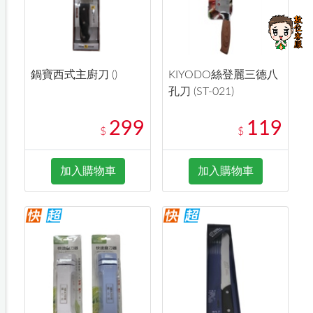
鍋寶西式主廚刀 ()
KIYODO絲登麗三德八
孔刀 (ST-021)
299
119
$
$
加入購物車
加入購物車