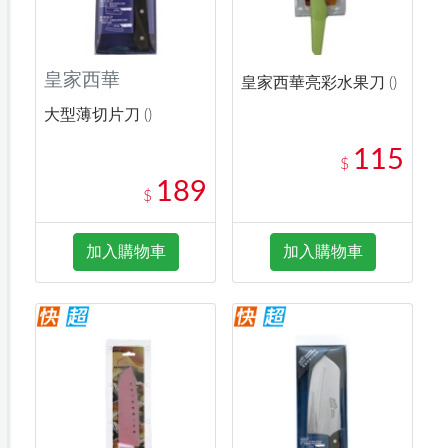
皇家西華
皇家西華亮彩水果刀 ()
大型薄切片刀 ()
115
$
189
$
加入購物車
加入購物車