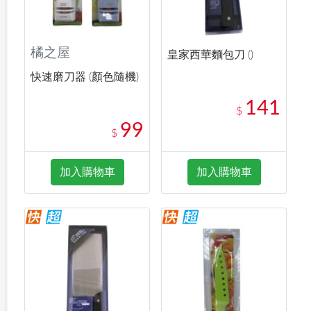
橘之屋
皇家西華麵包刀 ()
快速磨刀器 (顏色隨機)
141
$
99
$
加入購物車
加入購物車