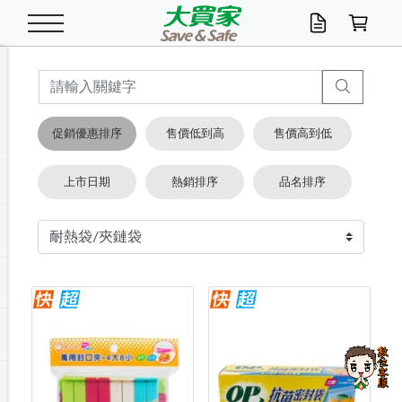
米/五穀/濃湯
休閒零嘴
養生保健/常備品
沐浴乳香皂
鍋具/飲水/廚房
衛生紙/濕巾
廚房家電
文具/辦公用品
冷凍免運
米/糙米
食用油
包麵
魚罐
初一十五拜拜懶
餅乾
糖果/蜜餞/果凍
茶飲料
雞精/飲品
奶粉
綠茶
即溶咖啡
沐浴乳
洗髮/護髮
牙 刷
潔顏產品
臉部保養
鍋具/餐具
掃除/清潔用具
寢具/家具
寵物食品
抽取衛生紙/濕巾
洗衣精
廚房/餐具清潔
衛生棉
箱購免運區
料理鍋具
除濕/清淨機
除塵家電
電腦周邊
文具用品
機車/腳踏車百貨
戶外/休閒用品
服飾內著
生鮮食品
食品免運
季節活動
促銷優惠排序
售價低到高
售價高到低
油/調味料
美味餅乾
奶粉/穀麥片
美髮造型
掃除用具/照明/五金
衣物清潔
季節家電
汽機車百貨
箱購免運
五穀/南北貨
醬油.油膏.蠔油
碗麵/義大利麵
醬菜/玉米罐
零嘴
糕餅/點心
巧克力
果汁咖啡
機能保健
麥片/玉米片
紅茶
咖啡豆/粉/濾掛
香皂/洗手乳
造型髮品
牙膏/漱口水
卸妝/粉刺調理
面/眼膜
保鮮/微波
洗衣/曬衣用具
收納用品
寵物清潔/百貨
廚房紙巾/平版/
洗衣粉/皂
浴廁/水管清潔
嬰兒尿布
烤箱/微波/電磁爐
風扇/防蚊家電
美容家電
數位週邊
辦公文具/收納
汽車百貨
健身/按摩/瑜珈
配件
調理食品
清潔用品免運
店長推薦
上市日期
熱銷排序
品名排序
泡麵 / 麵條
糖果/巧克力
特色茶品
口腔清潔
傢飾/收納/衛浴
居家清潔
生活家電
休閒/運動
主題專區
湯類/湯塊
調味用品
麵條/快煮麵/米粉
調理食品
堅果/海苔
洋芋片
碳酸/礦泉水
族群保健
沖調穀粉/隨手包
奶茶/花草茶
可可/糖/奶精
染髮產品
口腔配件
刮鬍用品
身體保養
飲水用具
電池/延長線
衛浴/毛巾
園藝用品
箱購免運區
漂白水/柔軟精
居家清潔/除濕芳
成人紙尿褲
快煮壺/烘碗機
電暖器
家用電器
手機/平板周邊
玩具/擺設小物
測量/護具/其他
男/女/機能包
居家/汽百用品
這夏不怕熱
罐頭調理包
飲料
咖啡/可可
臉部清潔
寵物/園藝
衛生棉/護墊
3C/電腦周邊/OA
服飾/配件
咖哩/沾拌醬/抹醬
箱購專區
肉鬆/肉醬罐
肉乾/豆乾
節日限定伴手禮
保久乳/豆米漿
常備/醫材/口罩
烏龍/普洱茶/其他
開架彩妝/防曬
廚房配件
燈泡/檯燈/照明
地墊/家飾品
日用活動區
箱購免運區
防蚊/殺蟲
咖啡機/果汁調理
辦公用具
球類/運動
戶外/室內鞋
綠意露營生活
開架/身體保養
成人/嬰兒紙尿褲
點心罐
機能飲料
▶保健品牌推薦
黑糖桂圓/蜂蜜醋
修繕/五金/祭祀
箱購飲料