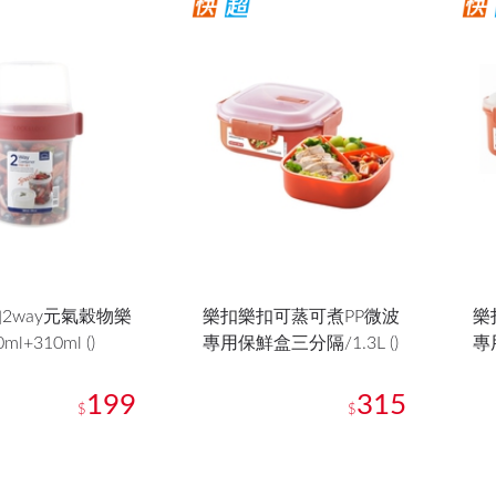
2way元氣穀物樂
樂扣樂扣可蒸可煮PP微波
樂
l+310ml ()
專用保鮮盒三分隔/1.3L ()
專
199
315
$
$