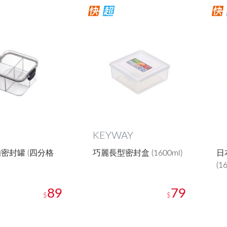
KEYWAY
密封罐 (四分格
巧麗長型密封盒 (1600ml)
日
(1
89
79
$
$