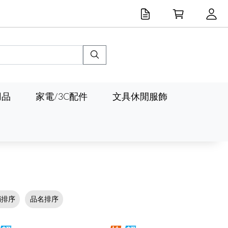
用品
家電/3C配件
文具休閒服飾
銷排序
品名排序