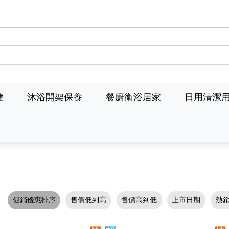
健
沐浴開架保養
餐廚衛浴居家
日用清潔
促銷優惠排序
售價低到高
售價高到低
上市日期
熱