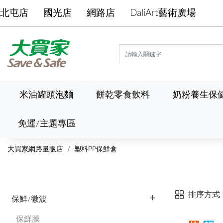
北屯店
國光店
網路店
DaliArt藝術廣場
米油罐頭泡麵
餅乾零食飲料
奶粉養生保
免運/主題專區
大買家網路量販店
塑料PP保鮮盒
排序方式
保鮮/微波
保鮮膜