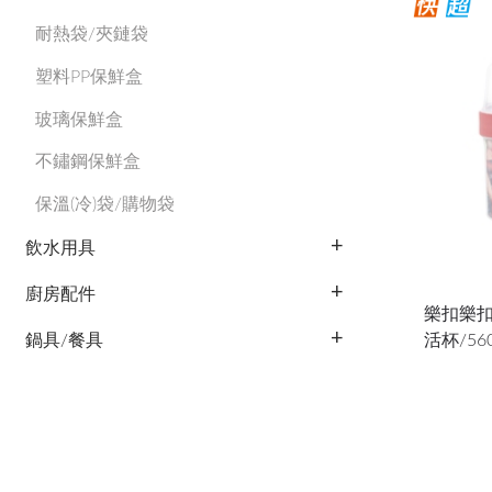
耐熱袋/夾鏈袋
塑料PP保鮮盒
玻璃保鮮盒
不鏽鋼保鮮盒
保溫(冷)袋/購物袋
飲水用具
廚房配件
樂扣樂扣
活杯/560m
鍋具/餐具