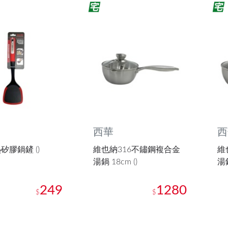
西華
西
矽膠鍋鏟 ()
維也納316不鏽鋼複合金
維
湯鍋 18cm ()
湯鍋
249
1280
$
$