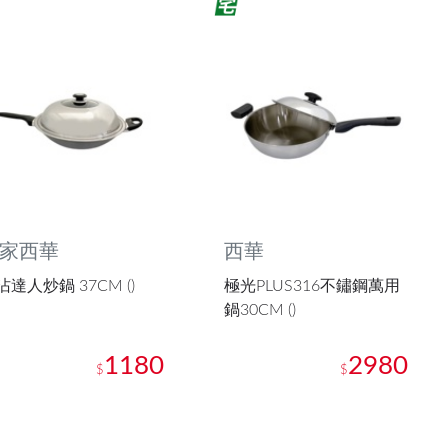
家西華
西華
沾達人炒鍋 37CM ()
極光PLUS316不鏽鋼萬用
鍋30CM ()
1180
2980
$
$