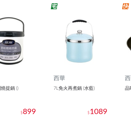
西華
西
燒提鍋 ()
7L免火再煮鍋 (水藍)
品
899
1089
$
$