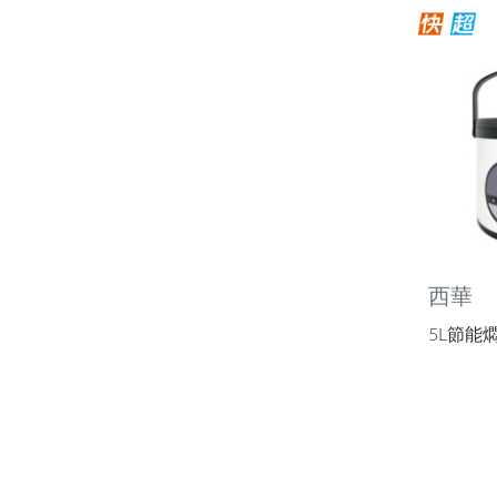
西華
5L節能燜