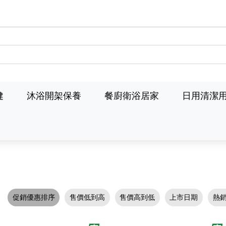
健
沐浴開架保養
餐廚衛浴居家
日用清潔
促銷優惠排序
售價低到高
售價高到低
上市日期
熱