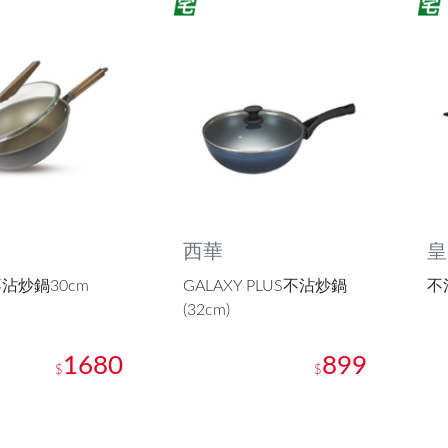
西華
皇
沾炒鍋30cm
GALAXY PLUS不沾炒鍋
不
(32cm)
1680
899
$
$