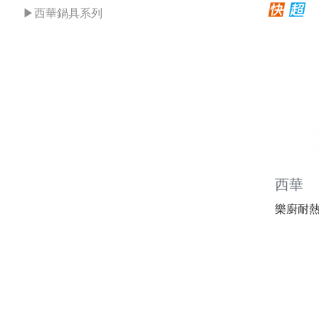
▶西華鍋具系列
西華
樂廚耐熱