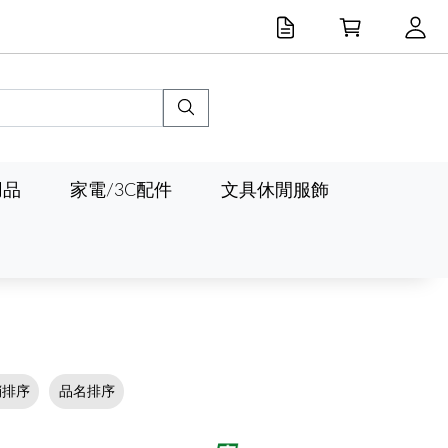
用品
家電/3C配件
文具休閒服飾
銷排序
品名排序