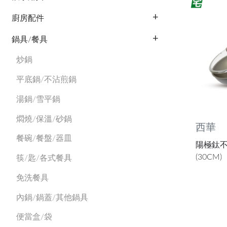
廚房配件
鍋具/餐具
炒鍋
平底鍋/不沾煎鍋
湯鍋/雪平鍋
燜燒/保溫/砂鍋
西華
餐碗/餐盤/器皿
陽極鈦不
(30CM)
筷/匙/各式餐具
免洗餐具
內鍋/鍋蓋/其他鍋具
便當盒/袋