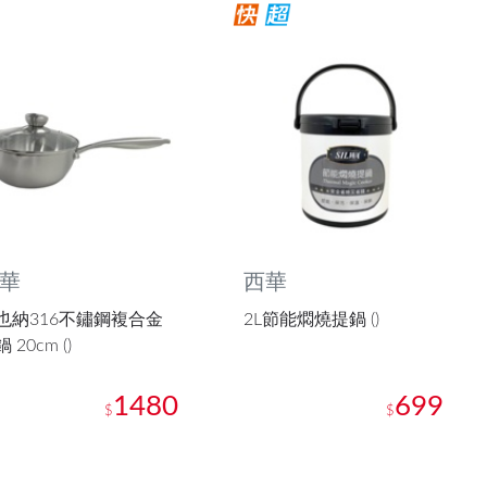
華
西華
也納316不鏽鋼複合金
2L節能燜燒提鍋 ()
 20cm ()
1480
699
$
$