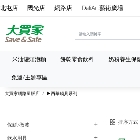
北屯店
國光店
網路店
DaliArt藝術廣場
米油罐頭泡麵
餅乾零食飲料
奶粉養生保
免運/主題專區
大買家網路量販店
▶西華鍋具系列
排序方式
保鮮/微波
飲水用具