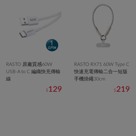
RASTO 原廠質感60W
RASTO RX71 60W Type C
USB-A to C 編織快充傳輸
快速充電傳輸二合一短版
線
手機掛繩30cm
129
219
$
$