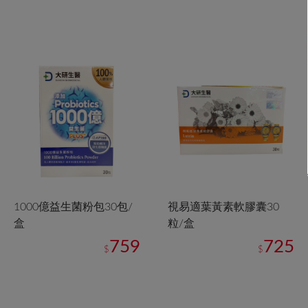
1000億益生菌粉包30包/
視易適葉黃素軟膠囊30
盒
粒/盒
759
725
$
$