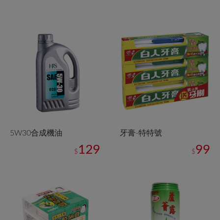
5W30合成機油
牙膏-特特號
129
99
$
$