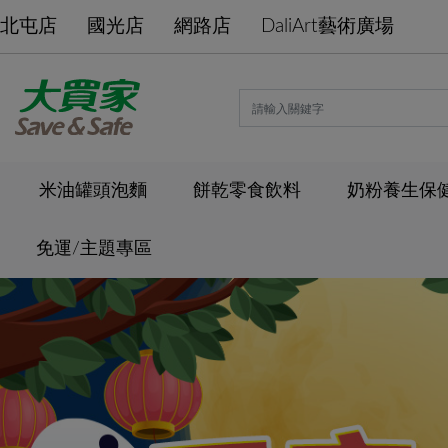
北屯店
國光店
網路店
DaliArt藝術廣場
米油罐頭泡麵
餅乾零食飲料
奶粉養生保
免運/主題專區