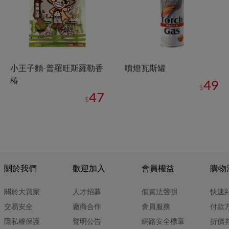
小王子麵-普羅旺斯羅勒香
噴燈瓦斯罐
椿
49
$
47
$
關於我們
歡迎加入
會員權益
購物
關於大買家
人才招募
個資法聲明
快速
交易安全
廠商合作
會員服務
付款
隱私權保護
聲明公告
網路安全標章
折價