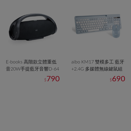
E-books 高階款立體重低
aibo KM17 雙模多工 藍牙
音20W手提藍牙音響D-64
+2.4G 多媒體無線鍵鼠組
790
690
$
$