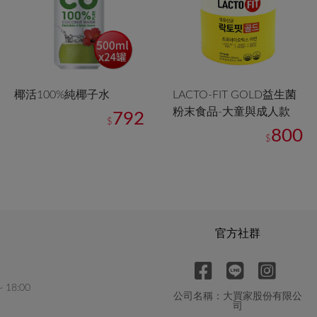
椰活100%純椰子水
LACTO-FIT GOLD益生菌
粉末食品-大童與成人款
792
$
800
$
官方社群
18:00
公司名稱：大買家股份有限公
司