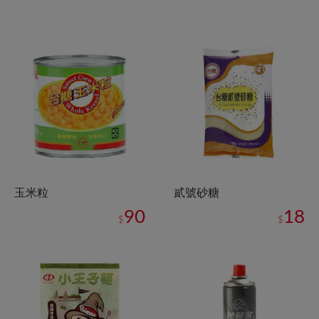
玉米粒
貳號砂糖
90
18
$
$