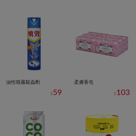
油性噴霧殺蟲劑
柔膚香皂
59
103
$
$