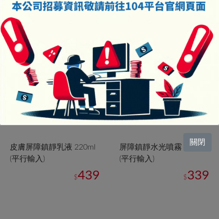
關閉
皮膚屏障鎮靜乳液 220ml
屏障鎮靜水光噴霧 100ml
(平行輸入)
(平行輸入)
439
339
$
$