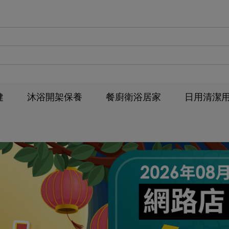
健
沐浴開架保養
餐廚衛浴居家
日用清潔