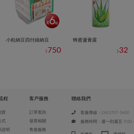
小粒納豆四付綠納豆
蜂蜜蘆薈露
750
32
$
$
流程
客戶服務
聯絡我們
到貨
訂單查詢
客服專線：(04)3707-5600
方式
發票相關
服務時間：週一到週五 9:00 ~ 
券說明
售後服務