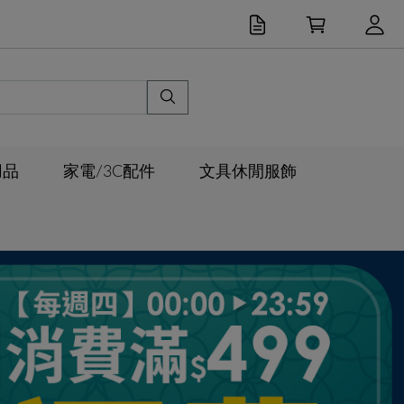
用品
家電/3C配件
文具休閒服飾