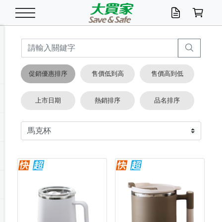
米/五穀/濃湯
休閒零嘴
養生保健/常備品
沐浴乳香皂
鍋具/飲水/廚房
衛生紙/濕巾
廚房家電
文具/辦公用品
冷凍免運
米/糙米
食用油
包麵
魚罐
初一十五拜拜懶
餅乾
糖果/蜜餞/果凍
茶飲料
雞精/飲品
奶粉
綠茶
即溶咖啡
沐浴乳
洗髮/護髮
牙 刷
潔顏產品
臉部保養
鍋具/餐具
掃除/清潔用具
寢具/家具
寵物食品
抽取衛生紙/濕巾
洗衣精
廚房/餐具清潔
衛生棉
箱購免運區
料理鍋具
除濕/清淨機
除塵家電
電腦周邊
文具用品
機車/腳踏車百貨
戶外/休閒用品
服飾內著
生鮮食品
食品免運
季節活動
促銷優惠排序
售價低到高
售價高到低
油/調味料
美味餅乾
奶粉/穀麥片
美髮造型
掃除用具/照明/五金
衣物清潔
季節家電
汽機車百貨
箱購免運
五穀/南北貨
醬油.油膏.蠔油
碗麵/義大利麵
醬菜/玉米罐
零嘴
糕餅/點心
巧克力
果汁咖啡
機能保健
麥片/玉米片
紅茶
咖啡豆/粉/濾掛
香皂/洗手乳
造型髮品
牙膏/漱口水
卸妝/粉刺調理
面/眼膜
保鮮/微波
洗衣/曬衣用具
收納用品
寵物清潔/百貨
廚房紙巾/平版/
洗衣粉/皂
浴廁/水管清潔
嬰兒尿布
烤箱/微波/電磁爐
風扇/防蚊家電
美容家電
數位週邊
辦公文具/收納
汽車百貨
健身/按摩/瑜珈
配件
調理食品
清潔用品免運
店長推薦
上市日期
熱銷排序
品名排序
泡麵 / 麵條
糖果/巧克力
特色茶品
口腔清潔
傢飾/收納/衛浴
居家清潔
生活家電
休閒/運動
主題專區
湯類/湯塊
調味用品
麵條/快煮麵/米粉
調理食品
堅果/海苔
洋芋片
碳酸/礦泉水
族群保健
沖調穀粉/隨手包
奶茶/花草茶
可可/糖/奶精
染髮產品
口腔配件
刮鬍用品
身體保養
飲水用具
電池/延長線
衛浴/毛巾
園藝用品
箱購免運區
漂白水/柔軟精
居家清潔/除濕芳
成人紙尿褲
快煮壺/烘碗機
電暖器
家用電器
手機/平板周邊
玩具/擺設小物
測量/護具/其他
男/女/機能包
居家/汽百用品
這夏不怕熱
罐頭調理包
飲料
咖啡/可可
臉部清潔
寵物/園藝
衛生棉/護墊
3C/電腦周邊/OA
服飾/配件
咖哩/沾拌醬/抹醬
箱購專區
肉鬆/肉醬罐
肉乾/豆乾
節日限定伴手禮
保久乳/豆米漿
常備/醫材/口罩
烏龍/普洱茶/其他
開架彩妝/防曬
廚房配件
燈泡/檯燈/照明
地墊/家飾品
日用活動區
箱購免運區
防蚊/殺蟲
咖啡機/果汁調理
辦公用具
球類/運動
戶外/室內鞋
綠意露營生活
開架/身體保養
成人/嬰兒紙尿褲
點心罐
機能飲料
▶保健品牌推薦
黑糖桂圓/蜂蜜醋
修繕/五金/祭祀
箱購飲料