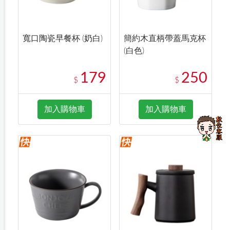
寬口陶瓷早餐杯 (奶白)
簡約木直柄帶蓋馬克杯
(白色)
179
250
$
$
加入購物車
加入購物車