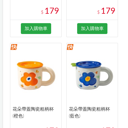
179
179
$
$
加入購物車
加入購物車
花朵帶蓋陶瓷粗柄杯
花朵帶蓋陶瓷粗柄杯
(橙色)
(藍色)