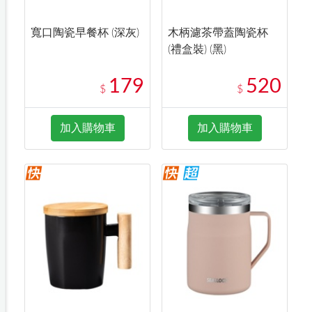
寬口陶瓷早餐杯 (深灰)
木柄濾茶帶蓋陶瓷杯
(禮盒裝) (黑)
179
520
$
$
加入購物車
加入購物車