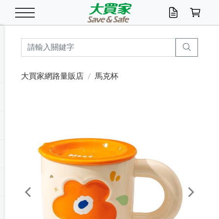
米/五穀/濃湯
休閒零嘴
養生保健/常備品
沐浴乳香皂
鍋具/飲水/廚房
衛生紙/濕巾
廚房家電
文具/辦公用品
冷凍免運
米/糙米
食用油
包麵
魚罐
初一十五拜拜懶
餅乾
糖果/蜜餞/果凍
茶飲料
雞精/飲品
奶粉
綠茶
即溶咖啡
沐浴乳
洗髮/護髮
牙 刷
潔顏產品
臉部保養
鍋具/餐具
掃除/清潔用具
寢具/家具
寵物食品
抽取衛生紙/濕巾
洗衣精
廚房/餐具清潔
衛生棉
箱購免運區
料理鍋具
除濕/清淨機
除塵家電
電腦周邊
文具用品
機車/腳踏車百貨
戶外/休閒用品
服飾內著
生鮮食品
食品免運
季節活動
大買家網路量販店
馬克杯
油/調味料
美味餅乾
奶粉/穀麥片
美髮造型
掃除用具/照明/五金
衣物清潔
季節家電
汽機車百貨
箱購免運
五穀/南北貨
醬油.油膏.蠔油
碗麵/義大利麵
醬菜/玉米罐
零嘴
糕餅/點心
巧克力
果汁咖啡
機能保健
麥片/玉米片
紅茶
咖啡豆/粉/濾掛
香皂/洗手乳
造型髮品
牙膏/漱口水
卸妝/粉刺調理
面/眼膜
保鮮/微波
洗衣/曬衣用具
收納用品
寵物清潔/百貨
廚房紙巾/平版/
洗衣粉/皂
浴廁/水管清潔
嬰兒尿布
烤箱/微波/電磁爐
風扇/防蚊家電
美容家電
數位週邊
辦公文具/收納
汽車百貨
健身/按摩/瑜珈
配件
調理食品
清潔用品免運
店長推薦
泡麵 / 麵條
糖果/巧克力
特色茶品
口腔清潔
傢飾/收納/衛浴
居家清潔
生活家電
休閒/運動
主題專區
湯類/湯塊
調味用品
麵條/快煮麵/米粉
調理食品
堅果/海苔
洋芋片
碳酸/礦泉水
族群保健
沖調穀粉/隨手包
奶茶/花草茶
可可/糖/奶精
染髮產品
口腔配件
刮鬍用品
身體保養
飲水用具
電池/延長線
衛浴/毛巾
園藝用品
箱購免運區
漂白水/柔軟精
居家清潔/除濕芳
成人紙尿褲
快煮壺/烘碗機
電暖器
家用電器
手機/平板周邊
玩具/擺設小物
測量/護具/其他
男/女/機能包
居家/汽百用品
這夏不怕熱
罐頭調理包
飲料
咖啡/可可
臉部清潔
寵物/園藝
衛生棉/護墊
3C/電腦周邊/OA
服飾/配件
咖哩/沾拌醬/抹醬
箱購專區
肉鬆/肉醬罐
肉乾/豆乾
節日限定伴手禮
保久乳/豆米漿
常備/醫材/口罩
烏龍/普洱茶/其他
開架彩妝/防曬
廚房配件
燈泡/檯燈/照明
地墊/家飾品
日用活動區
箱購免運區
防蚊/殺蟲
咖啡機/果汁調理
辦公用具
球類/運動
戶外/室內鞋
綠意露營生活
開架/身體保養
成人/嬰兒紙尿褲
點心罐
機能飲料
▶保健品牌推薦
黑糖桂圓/蜂蜜醋
修繕/五金/祭祀
Previous
Next
箱購飲料