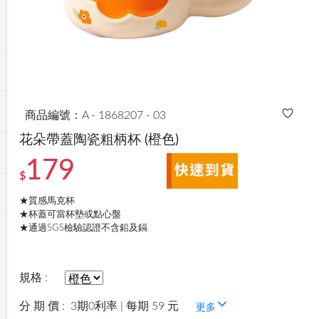
商品編號：A - 1868207 - 03
花朵帶蓋陶瓷粗柄杯
(橙色)
179
$
★質感馬克杯
★杯蓋可當杯墊或點心盤
★通過SGS檢驗認證不含鉛及鎘
規格 :
分 期 價 :
3期0利率 | 每期 59 元
更多