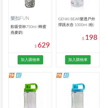
樂扣FUN
GENKI BEAR樂透戶外
彈跳水壺 1000ml (粉)
飲吸管杯750ml (蜂蜜
燕麥奶)
198
$
629
$
加入購物車
加入購物車