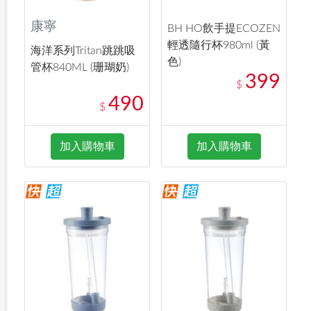
康寧
BH HO飲手提ECOZEN
輕透隨行杯980ml (黃
海洋系列Tritan跳跳吸
色)
管杯840ML (珊瑚奶)
399
$
490
$
加入購物車
加入購物車