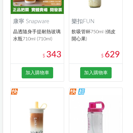
康寧 Snapware
樂扣FUN
晶透隨身手提耐熱玻璃
飲吸管杯750ml (俏皮
水瓶710ml (710ml)
開心果)
343
629
$
$
加入購物車
加入購物車