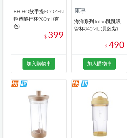
康寧
BH HO飲手提ECOZEN
輕透隨行杯980ml (杏
海洋系列Tritan跳跳吸
色)
管杯840ML (貝殼紫)
399
$
490
$
加入購物車
加入購物車