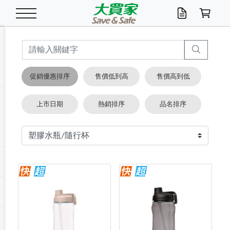
米/五穀/濃湯
休閒零嘴
養生保健/常備品
沐浴乳香皂
鍋具/飲水/廚房
衛生紙/濕巾
廚房家電
文具/辦公用品
冷凍免運
米/糙米
食用油
包麵
魚罐
初一十五拜拜懶
餅乾
糖果/蜜餞/果凍
茶飲料
雞精/飲品
奶粉
綠茶
即溶咖啡
沐浴乳
洗髮/護髮
牙 刷
潔顏產品
臉部保養
鍋具/餐具
掃除/清潔用具
寢具/家具
寵物食品
抽取衛生紙/濕巾
洗衣精
廚房/餐具清潔
衛生棉
箱購免運區
料理鍋具
除濕/清淨機
除塵家電
電腦周邊
文具用品
機車/腳踏車百貨
戶外/休閒用品
服飾內著
生鮮食品
食品免運
季節活動
促銷優惠排序
售價低到高
售價高到低
油/調味料
美味餅乾
奶粉/穀麥片
美髮造型
掃除用具/照明/五金
衣物清潔
季節家電
汽機車百貨
箱購免運
五穀/南北貨
醬油.油膏.蠔油
碗麵/義大利麵
醬菜/玉米罐
零嘴
糕餅/點心
巧克力
果汁咖啡
機能保健
麥片/玉米片
紅茶
咖啡豆/粉/濾掛
香皂/洗手乳
造型髮品
牙膏/漱口水
卸妝/粉刺調理
面/眼膜
保鮮/微波
洗衣/曬衣用具
收納用品
寵物清潔/百貨
廚房紙巾/平版/
洗衣粉/皂
浴廁/水管清潔
嬰兒尿布
烤箱/微波/電磁爐
風扇/防蚊家電
美容家電
數位週邊
辦公文具/收納
汽車百貨
健身/按摩/瑜珈
配件
調理食品
清潔用品免運
店長推薦
上市日期
熱銷排序
品名排序
泡麵 / 麵條
糖果/巧克力
特色茶品
口腔清潔
傢飾/收納/衛浴
居家清潔
生活家電
休閒/運動
主題專區
湯類/湯塊
調味用品
麵條/快煮麵/米粉
調理食品
堅果/海苔
洋芋片
碳酸/礦泉水
族群保健
沖調穀粉/隨手包
奶茶/花草茶
可可/糖/奶精
染髮產品
口腔配件
刮鬍用品
身體保養
飲水用具
電池/延長線
衛浴/毛巾
園藝用品
箱購免運區
漂白水/柔軟精
居家清潔/除濕芳
成人紙尿褲
快煮壺/烘碗機
電暖器
家用電器
手機/平板周邊
玩具/擺設小物
測量/護具/其他
男/女/機能包
居家/汽百用品
這夏不怕熱
罐頭調理包
飲料
咖啡/可可
臉部清潔
寵物/園藝
衛生棉/護墊
3C/電腦周邊/OA
服飾/配件
咖哩/沾拌醬/抹醬
箱購專區
肉鬆/肉醬罐
肉乾/豆乾
節日限定伴手禮
保久乳/豆米漿
常備/醫材/口罩
烏龍/普洱茶/其他
開架彩妝/防曬
廚房配件
燈泡/檯燈/照明
地墊/家飾品
日用活動區
箱購免運區
防蚊/殺蟲
咖啡機/果汁調理
辦公用具
球類/運動
戶外/室內鞋
綠意露營生活
開架/身體保養
成人/嬰兒紙尿褲
點心罐
機能飲料
▶保健品牌推薦
黑糖桂圓/蜂蜜醋
修繕/五金/祭祀
箱購飲料