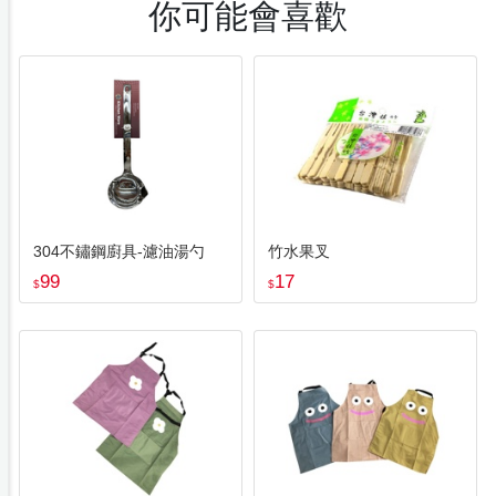
你可能會喜歡
304不鏽鋼廚具-濾油湯勺
竹水果叉
99
17
$
$