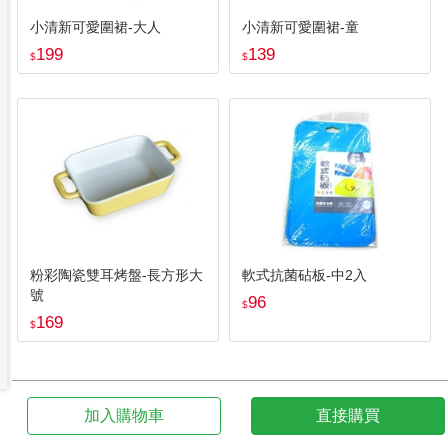
小清新可愛圍裙-大人
小清新可愛圍裙-童
199
139
$
$
粉彩陶瓷雙耳烤盤-長方形大
軟式抗菌砧板-中2入
號
96
$
169
$
加入購物車
直接購買