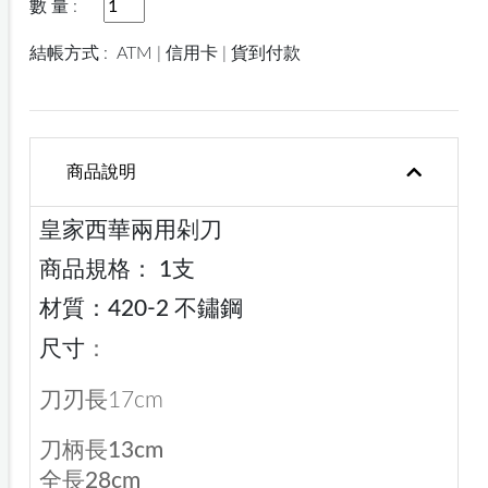
數 量 :
結帳方式 :
ATM | 信用卡 | 貨到付款
商品說明
皇家西華兩用剁刀
商品規格： 1支
材質：420-2 不鏽鋼
尺寸
：
刀刃長17cm
刀柄長13cm
全長28cm