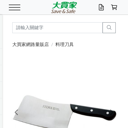
米/五穀/濃湯
休閒零嘴
養生保健/常備品
沐浴乳香皂
鍋具/飲水/廚房
衛生紙/濕巾
廚房家電
文具/辦公用品
冷凍免運
米/糙米
食用油
包麵
魚罐
初一十五拜拜懶
餅乾
糖果/蜜餞/果凍
茶飲料
雞精/飲品
奶粉
綠茶
即溶咖啡
沐浴乳
洗髮/護髮
牙 刷
潔顏產品
臉部保養
鍋具/餐具
掃除/清潔用具
寢具/家具
寵物食品
抽取衛生紙/濕巾
洗衣精
廚房/餐具清潔
衛生棉
箱購免運區
料理鍋具
除濕/清淨機
除塵家電
電腦周邊
文具用品
機車/腳踏車百貨
戶外/休閒用品
服飾內著
生鮮食品
食品免運
季節活動
大買家網路量販店
料理刀具
油/調味料
美味餅乾
奶粉/穀麥片
美髮造型
掃除用具/照明/五金
衣物清潔
季節家電
汽機車百貨
箱購免運
五穀/南北貨
醬油.油膏.蠔油
碗麵/義大利麵
醬菜/玉米罐
零嘴
糕餅/點心
巧克力
果汁咖啡
機能保健
麥片/玉米片
紅茶
咖啡豆/粉/濾掛
香皂/洗手乳
造型髮品
牙膏/漱口水
卸妝/粉刺調理
面/眼膜
保鮮/微波
洗衣/曬衣用具
收納用品
寵物清潔/百貨
廚房紙巾/平版/
洗衣粉/皂
浴廁/水管清潔
嬰兒尿布
烤箱/微波/電磁爐
風扇/防蚊家電
美容家電
數位週邊
辦公文具/收納
汽車百貨
健身/按摩/瑜珈
配件
調理食品
清潔用品免運
店長推薦
泡麵 / 麵條
糖果/巧克力
特色茶品
口腔清潔
傢飾/收納/衛浴
居家清潔
生活家電
休閒/運動
主題專區
湯類/湯塊
調味用品
麵條/快煮麵/米粉
調理食品
堅果/海苔
洋芋片
碳酸/礦泉水
族群保健
沖調穀粉/隨手包
奶茶/花草茶
可可/糖/奶精
染髮產品
口腔配件
刮鬍用品
身體保養
飲水用具
電池/延長線
衛浴/毛巾
園藝用品
箱購免運區
漂白水/柔軟精
居家清潔/除濕芳
成人紙尿褲
快煮壺/烘碗機
電暖器
家用電器
手機/平板周邊
玩具/擺設小物
測量/護具/其他
男/女/機能包
居家/汽百用品
這夏不怕熱
罐頭調理包
飲料
咖啡/可可
臉部清潔
寵物/園藝
衛生棉/護墊
3C/電腦周邊/OA
服飾/配件
咖哩/沾拌醬/抹醬
箱購專區
肉鬆/肉醬罐
肉乾/豆乾
節日限定伴手禮
保久乳/豆米漿
常備/醫材/口罩
烏龍/普洱茶/其他
開架彩妝/防曬
廚房配件
燈泡/檯燈/照明
地墊/家飾品
日用活動區
箱購免運區
防蚊/殺蟲
咖啡機/果汁調理
辦公用具
球類/運動
戶外/室內鞋
綠意露營生活
開架/身體保養
成人/嬰兒紙尿褲
點心罐
機能飲料
▶保健品牌推薦
黑糖桂圓/蜂蜜醋
修繕/五金/祭祀
Previous
Next
箱購飲料