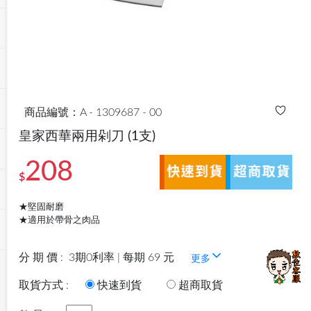
商品編號：A - 1309687 - 00
皇家西華兩用剁刀
(1支)
208
$
★堅固耐磨
★適用於帶骨之肉品
分 期 價 :
3期0利率 | 每期 69 元
更多
取貨方式 :
快速到貨
超商取貨