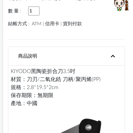
數 量 :
結帳方式 :
ATM | 信用卡 | 貨到付款
商品說明
KIYODO黑陶瓷折合刀3.5吋
材質：刀刃/二氧化鋯 刀柄/聚丙烯(PP)
規格：2.8*19.5*2cm
保存期限：無期限
產地：中國