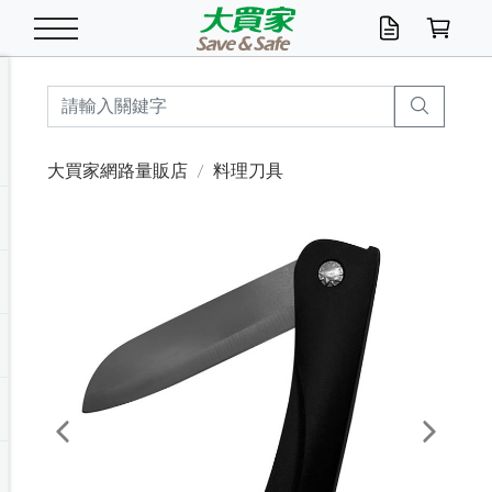
米/五穀/濃湯
休閒零嘴
養生保健/常備品
沐浴乳香皂
鍋具/飲水/廚房
衛生紙/濕巾
廚房家電
文具/辦公用品
冷凍免運
米/糙米
食用油
包麵
魚罐
初一十五拜拜懶
餅乾
糖果/蜜餞/果凍
茶飲料
雞精/飲品
奶粉
綠茶
即溶咖啡
沐浴乳
洗髮/護髮
牙 刷
潔顏產品
臉部保養
鍋具/餐具
掃除/清潔用具
寢具/家具
寵物食品
抽取衛生紙/濕巾
洗衣精
廚房/餐具清潔
衛生棉
箱購免運區
料理鍋具
除濕/清淨機
除塵家電
電腦周邊
文具用品
機車/腳踏車百貨
戶外/休閒用品
服飾內著
生鮮食品
食品免運
季節活動
大買家網路量販店
料理刀具
油/調味料
美味餅乾
奶粉/穀麥片
美髮造型
掃除用具/照明/五金
衣物清潔
季節家電
汽機車百貨
箱購免運
五穀/南北貨
醬油.油膏.蠔油
碗麵/義大利麵
醬菜/玉米罐
零嘴
糕餅/點心
巧克力
果汁咖啡
機能保健
麥片/玉米片
紅茶
咖啡豆/粉/濾掛
香皂/洗手乳
造型髮品
牙膏/漱口水
卸妝/粉刺調理
面/眼膜
保鮮/微波
洗衣/曬衣用具
收納用品
寵物清潔/百貨
廚房紙巾/平版/
洗衣粉/皂
浴廁/水管清潔
嬰兒尿布
烤箱/微波/電磁爐
風扇/防蚊家電
美容家電
數位週邊
辦公文具/收納
汽車百貨
健身/按摩/瑜珈
配件
調理食品
清潔用品免運
店長推薦
泡麵 / 麵條
糖果/巧克力
特色茶品
口腔清潔
傢飾/收納/衛浴
居家清潔
生活家電
休閒/運動
主題專區
湯類/湯塊
調味用品
麵條/快煮麵/米粉
調理食品
堅果/海苔
洋芋片
碳酸/礦泉水
族群保健
沖調穀粉/隨手包
奶茶/花草茶
可可/糖/奶精
染髮產品
口腔配件
刮鬍用品
身體保養
飲水用具
電池/延長線
衛浴/毛巾
園藝用品
箱購免運區
漂白水/柔軟精
居家清潔/除濕芳
成人紙尿褲
快煮壺/烘碗機
電暖器
家用電器
手機/平板周邊
玩具/擺設小物
測量/護具/其他
男/女/機能包
居家/汽百用品
這夏不怕熱
罐頭調理包
飲料
咖啡/可可
臉部清潔
寵物/園藝
衛生棉/護墊
3C/電腦周邊/OA
服飾/配件
咖哩/沾拌醬/抹醬
箱購專區
肉鬆/肉醬罐
肉乾/豆乾
節日限定伴手禮
保久乳/豆米漿
常備/醫材/口罩
烏龍/普洱茶/其他
開架彩妝/防曬
廚房配件
燈泡/檯燈/照明
地墊/家飾品
日用活動區
箱購免運區
防蚊/殺蟲
咖啡機/果汁調理
辦公用具
球類/運動
戶外/室內鞋
綠意露營生活
開架/身體保養
成人/嬰兒紙尿褲
點心罐
機能飲料
▶保健品牌推薦
黑糖桂圓/蜂蜜醋
修繕/五金/祭祀
Previous
Next
箱購飲料