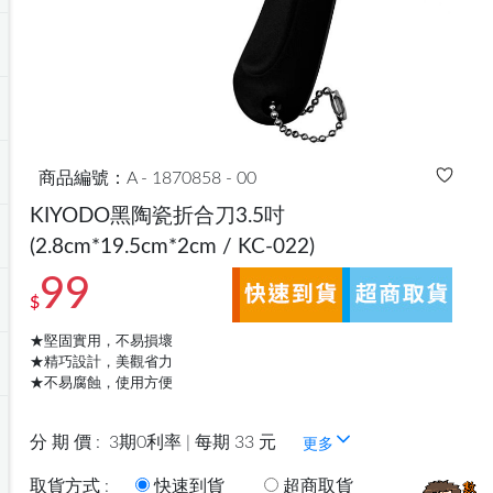
商品編號：A - 1870858 - 00
KIYODO黑陶瓷折合刀3.5吋
(2.8cm*19.5cm*2cm / KC-022)
99
$
★堅固實用，不易損壞
★精巧設計，美觀省力
★不易腐蝕，使用方便
分 期 價 :
3期0利率 | 每期 33 元
更多
取貨方式 :
快速到貨
超商取貨