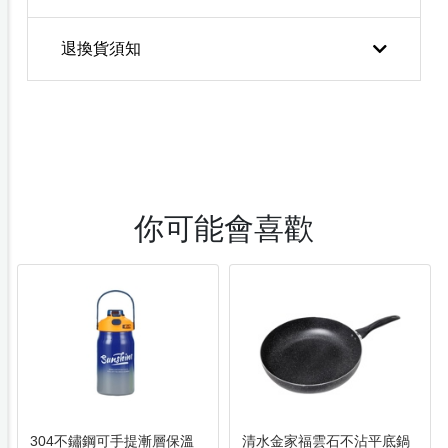
退換貨須知
你可能會喜歡
304不鏽鋼可手提漸層保溫
清水金家福雲石不沾平底鍋