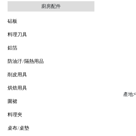
廚房配件
砧板
料理刀具
鋁箔
防油汙/隔熱用品
削皮用具
烘焙用具
產地
圍裙
料理夾
桌布/桌墊