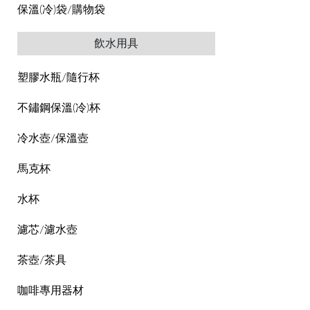
保溫(冷)袋/購物袋
飲水用具
塑膠水瓶/隨行杯
不鏽鋼保溫(冷)杯
冷水壺/保溫壺
馬克杯
水杯
濾芯/濾水壺
茶壺/茶具
咖啡專用器材