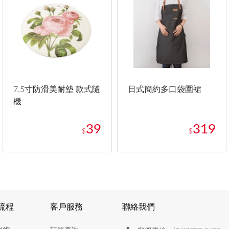
7.5寸防滑美耐墊 款式隨
日式簡約多口袋圍裙
機
39
319
$
$
流程
客戶服務
聯絡我們