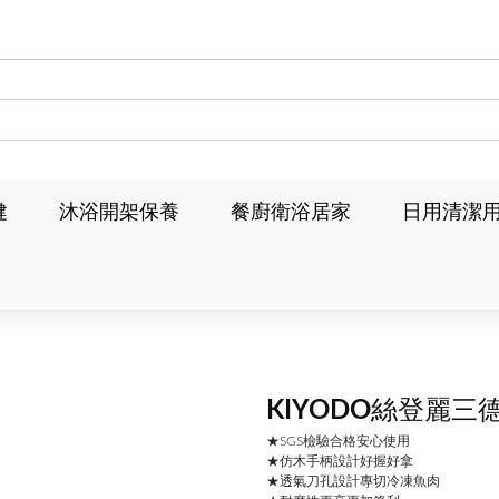
健
沐浴開架保養
餐廚衛浴居家
日用清潔
KIYODO絲登麗三
★SGS檢驗合格安心使用
★仿木手柄設計好握好拿
★透氣刀孔設計專切冷凍魚肉