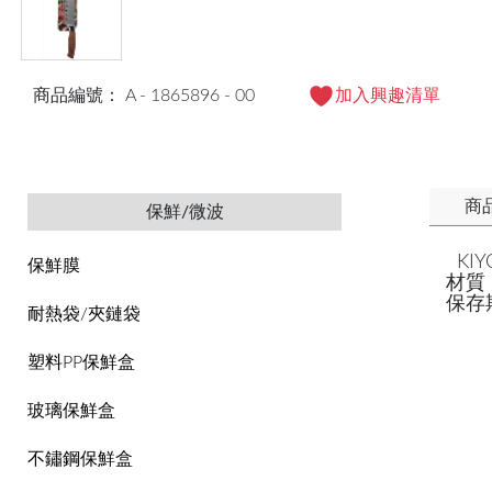
商品編號： A - 1865896 - 00
加入興趣清單
商
保鮮/微波
KI
保鮮膜
材質 
保存
耐熱袋/夾鏈袋
塑料PP保鮮盒
玻璃保鮮盒
不鏽鋼保鮮盒