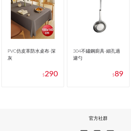
PVC仿皮革防水桌布-深
304不鏽鋼廚具-細孔過
灰
濾勺
290
89
$
$
官方社群