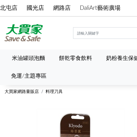
北屯店
國光店
網路店
DaliArt藝術廣場
米油罐頭泡麵
餅乾零食飲料
奶粉養生保
免運/主題專區
大買家網路量販店
料理刀具