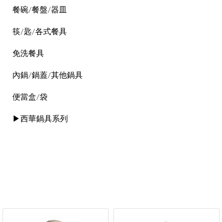
餐碗/餐盤/器皿
筷/匙/各式餐具
免洗餐具
內鍋/鍋蓋/其他鍋具
便當盒/袋
▶西華鍋具系列