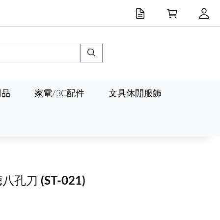
用品
家電/3C配件
文具休閒服飾
德八孔刀
(ST-021)