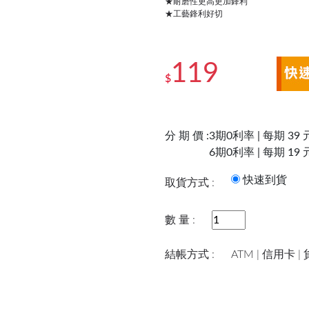
★耐磨性更高更加鋒利
★工藝鋒利好切
119
$
分 期 價 :
3期0利率 | 每期 39 
6期0利率 | 每期 19 
快速到
取貨方式 :
數 量 :
結帳方式 :
ATM | 信用卡 