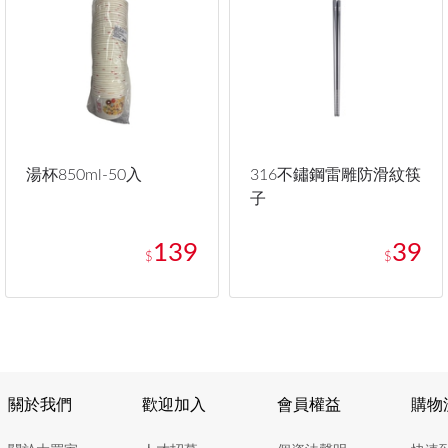
湯杯850ml-50入
316不鏽鋼雷雕防滑紋筷
子
139
39
$
$
關於我們
歡迎加入
會員權益
購物