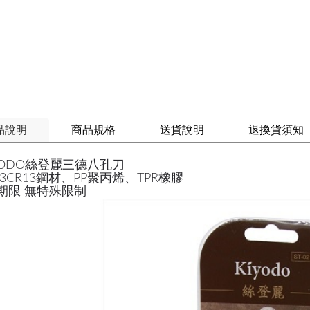
品說明
商品規格
送貨說明
退換貨須知
YODO絲登麗三德八孔刀
3CR13鋼材、PP聚丙烯、TPR橡膠
期限 無特殊限制