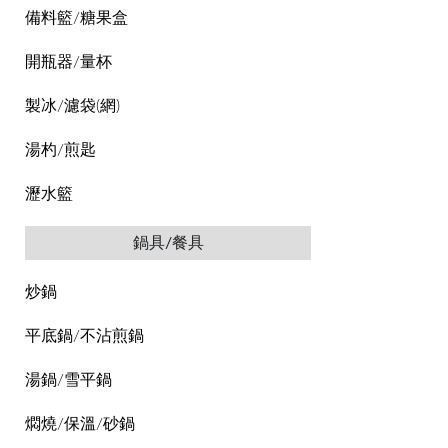
備料籃/糖果盒
開瓶器/量杯
製冰/濾袋(網)
湯杓/煎匙
瀝水籃
鍋具/餐具
炒鍋
平底鍋/不沾煎鍋
湯鍋/雪平鍋
燜燒/保溫/砂鍋