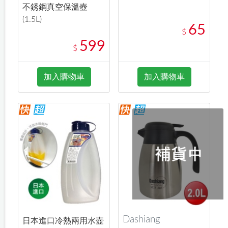
不銹鋼真空保溫壺
(1.5L)
65
$
599
$
加入購物車
加入購物車
Dashiang
日本進口冷熱兩用水壺