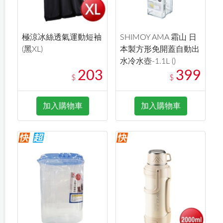
極涼冰絲透氣運動短袖
SHIMOY AMA 霜山 日
(黑XL)
本製方形免開蓋自動出
水冷水壺-1.1L ()
203
399
$
$
加入購物車
加入購物車