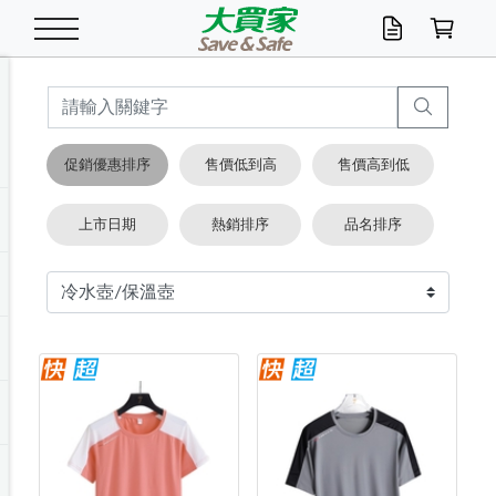
米/五穀/濃湯
休閒零嘴
養生保健/常備品
沐浴乳香皂
鍋具/飲水/廚房
衛生紙/濕巾
廚房家電
文具/辦公用品
冷凍免運
米/糙米
食用油
包麵
魚罐
初一十五拜拜懶
餅乾
糖果/蜜餞/果凍
茶飲料
雞精/飲品
奶粉
綠茶
即溶咖啡
沐浴乳
洗髮/護髮
牙 刷
潔顏產品
臉部保養
鍋具/餐具
掃除/清潔用具
寢具/家具
寵物食品
抽取衛生紙/濕巾
洗衣精
廚房/餐具清潔
衛生棉
箱購免運區
料理鍋具
除濕/清淨機
除塵家電
電腦周邊
文具用品
機車/腳踏車百貨
戶外/休閒用品
服飾內著
生鮮食品
食品免運
季節活動
促銷優惠排序
售價低到高
售價高到低
油/調味料
美味餅乾
奶粉/穀麥片
美髮造型
掃除用具/照明/五金
衣物清潔
季節家電
汽機車百貨
箱購免運
五穀/南北貨
醬油.油膏.蠔油
碗麵/義大利麵
醬菜/玉米罐
零嘴
糕餅/點心
巧克力
果汁咖啡
機能保健
麥片/玉米片
紅茶
咖啡豆/粉/濾掛
香皂/洗手乳
造型髮品
牙膏/漱口水
卸妝/粉刺調理
面/眼膜
保鮮/微波
洗衣/曬衣用具
收納用品
寵物清潔/百貨
廚房紙巾/平版/
洗衣粉/皂
浴廁/水管清潔
嬰兒尿布
烤箱/微波/電磁爐
風扇/防蚊家電
美容家電
數位週邊
辦公文具/收納
汽車百貨
健身/按摩/瑜珈
配件
調理食品
清潔用品免運
店長推薦
上市日期
熱銷排序
品名排序
泡麵 / 麵條
糖果/巧克力
特色茶品
口腔清潔
傢飾/收納/衛浴
居家清潔
生活家電
休閒/運動
主題專區
湯類/湯塊
調味用品
麵條/快煮麵/米粉
調理食品
堅果/海苔
洋芋片
碳酸/礦泉水
族群保健
沖調穀粉/隨手包
奶茶/花草茶
可可/糖/奶精
染髮產品
口腔配件
刮鬍用品
身體保養
飲水用具
電池/延長線
衛浴/毛巾
園藝用品
箱購免運區
漂白水/柔軟精
居家清潔/除濕芳
成人紙尿褲
快煮壺/烘碗機
電暖器
家用電器
手機/平板周邊
玩具/擺設小物
測量/護具/其他
男/女/機能包
居家/汽百用品
這夏不怕熱
罐頭調理包
飲料
咖啡/可可
臉部清潔
寵物/園藝
衛生棉/護墊
3C/電腦周邊/OA
服飾/配件
咖哩/沾拌醬/抹醬
箱購專區
肉鬆/肉醬罐
肉乾/豆乾
節日限定伴手禮
保久乳/豆米漿
常備/醫材/口罩
烏龍/普洱茶/其他
開架彩妝/防曬
廚房配件
燈泡/檯燈/照明
地墊/家飾品
日用活動區
箱購免運區
防蚊/殺蟲
咖啡機/果汁調理
辦公用具
球類/運動
戶外/室內鞋
綠意露營生活
開架/身體保養
成人/嬰兒紙尿褲
點心罐
機能飲料
▶保健品牌推薦
黑糖桂圓/蜂蜜醋
修繕/五金/祭祀
箱購飲料