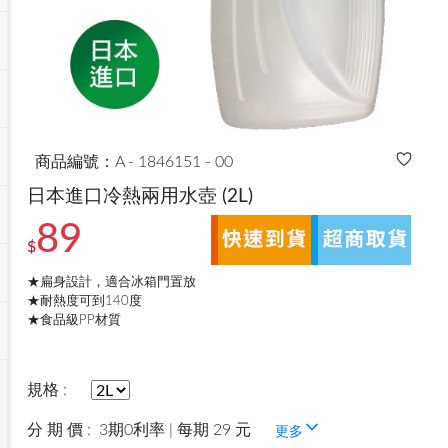
商品編號：A - 1846151 - 00
日本進口冷熱兩用水壺
(2L)
89
$
★扁身設計，適合冰箱門置放
★耐熱度可到140度
★食品級PP材質
規格 :
分 期 價 :
3期0利率 | 每期 29 元
更多