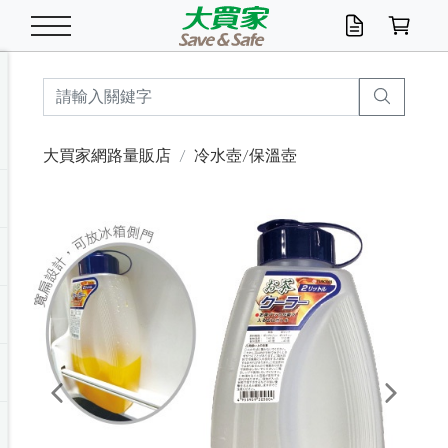
米/五穀/濃湯
休閒零嘴
養生保健/常備品
沐浴乳香皂
鍋具/飲水/廚房
衛生紙/濕巾
廚房家電
文具/辦公用品
冷凍免運
米/糙米
食用油
包麵
魚罐
初一十五拜拜懶
餅乾
糖果/蜜餞/果凍
茶飲料
雞精/飲品
奶粉
綠茶
即溶咖啡
沐浴乳
洗髮/護髮
牙 刷
潔顏產品
臉部保養
鍋具/餐具
掃除/清潔用具
寢具/家具
寵物食品
抽取衛生紙/濕巾
洗衣精
廚房/餐具清潔
衛生棉
箱購免運區
料理鍋具
除濕/清淨機
除塵家電
電腦周邊
文具用品
機車/腳踏車百貨
戶外/休閒用品
服飾內著
生鮮食品
食品免運
季節活動
大買家網路量販店
冷水壺/保溫壺
油/調味料
美味餅乾
奶粉/穀麥片
美髮造型
掃除用具/照明/五金
衣物清潔
季節家電
汽機車百貨
箱購免運
五穀/南北貨
醬油.油膏.蠔油
碗麵/義大利麵
醬菜/玉米罐
零嘴
糕餅/點心
巧克力
果汁咖啡
機能保健
麥片/玉米片
紅茶
咖啡豆/粉/濾掛
香皂/洗手乳
造型髮品
牙膏/漱口水
卸妝/粉刺調理
面/眼膜
保鮮/微波
洗衣/曬衣用具
收納用品
寵物清潔/百貨
廚房紙巾/平版/
洗衣粉/皂
浴廁/水管清潔
嬰兒尿布
烤箱/微波/電磁爐
風扇/防蚊家電
美容家電
數位週邊
辦公文具/收納
汽車百貨
健身/按摩/瑜珈
配件
調理食品
清潔用品免運
店長推薦
泡麵 / 麵條
糖果/巧克力
特色茶品
口腔清潔
傢飾/收納/衛浴
居家清潔
生活家電
休閒/運動
主題專區
湯類/湯塊
調味用品
麵條/快煮麵/米粉
調理食品
堅果/海苔
洋芋片
碳酸/礦泉水
族群保健
沖調穀粉/隨手包
奶茶/花草茶
可可/糖/奶精
染髮產品
口腔配件
刮鬍用品
身體保養
飲水用具
電池/延長線
衛浴/毛巾
園藝用品
箱購免運區
漂白水/柔軟精
居家清潔/除濕芳
成人紙尿褲
快煮壺/烘碗機
電暖器
家用電器
手機/平板周邊
玩具/擺設小物
測量/護具/其他
男/女/機能包
居家/汽百用品
這夏不怕熱
罐頭調理包
飲料
咖啡/可可
臉部清潔
寵物/園藝
衛生棉/護墊
3C/電腦周邊/OA
服飾/配件
咖哩/沾拌醬/抹醬
箱購專區
肉鬆/肉醬罐
肉乾/豆乾
節日限定伴手禮
保久乳/豆米漿
常備/醫材/口罩
烏龍/普洱茶/其他
開架彩妝/防曬
廚房配件
燈泡/檯燈/照明
地墊/家飾品
日用活動區
箱購免運區
防蚊/殺蟲
咖啡機/果汁調理
辦公用具
球類/運動
戶外/室內鞋
綠意露營生活
開架/身體保養
成人/嬰兒紙尿褲
點心罐
機能飲料
▶保健品牌推薦
黑糖桂圓/蜂蜜醋
修繕/五金/祭祀
Previous
Next
箱購飲料