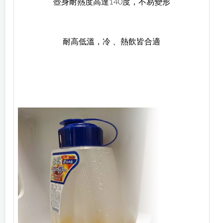
壺身耐熱度高達140度，不易變形
耐高低溫，冷 、熱飲皆合適