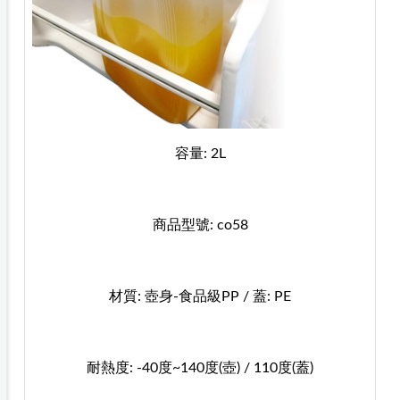
容量: 2L
商品型號: co58
材質: 壺身-食品級PP / 蓋: PE
耐熱度: -40度~140度(壺) / 110度(蓋)