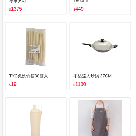
專家(6X)
1500ml
1375
449
$
$
TYC免洗竹筷30雙入
不沾達人炒鍋 37CM
19
1180
$
$