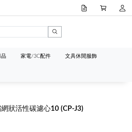
用品
家電/3C配件
文具休閒服飾
縮網狀活性碳濾心10
(CP-J3)