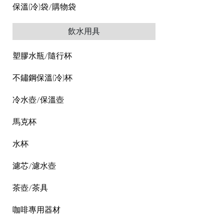
保溫(冷)袋/購物袋
飲水用具
塑膠水瓶/隨行杯
不鏽鋼保溫(冷)杯
冷水壺/保溫壺
馬克杯
水杯
濾芯/濾水壺
茶壺/茶具
咖啡專用器材