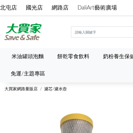
北屯店
國光店
網路店
DaliArt藝術廣場
米油罐頭泡麵
餅乾零食飲料
奶粉養生保
免運/主題專區
大買家網路量販店
濾芯/濾水壺