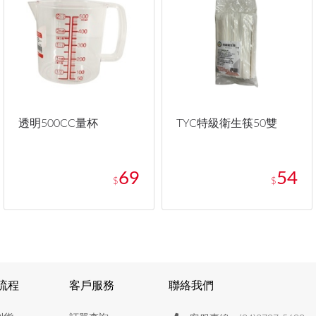
透明500CC量杯
TYC特級衛生筷50雙
69
54
$
$
流程
客戶服務
聯絡我們