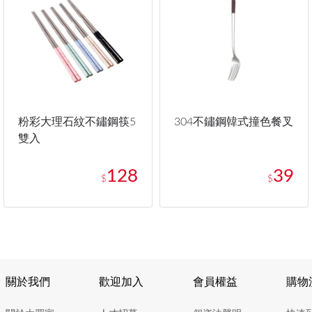
粉彩大理石紋不鏽鋼筷5
304不鏽鋼韓式撞色餐叉
雙入
128
39
$
$
關於我們
歡迎加入
會員權益
購物