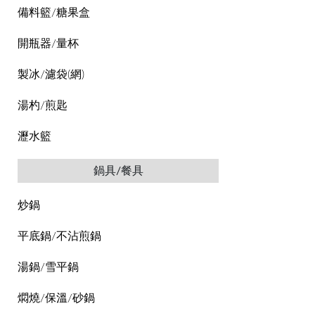
備料籃/糖果盒
開瓶器/量杯
製冰/濾袋(網)
湯杓/煎匙
瀝水籃
鍋具/餐具
炒鍋
平底鍋/不沾煎鍋
湯鍋/雪平鍋
燜燒/保溫/砂鍋