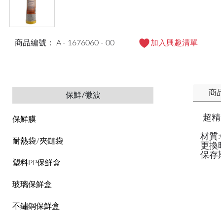
商品編號： A - 1676060 - 00
加入興趣清單
商
保鮮/微波
超精
保鮮膜
材質
耐熱袋/夾鏈袋
更換
保存
塑料PP保鮮盒
玻璃保鮮盒
不鏽鋼保鮮盒