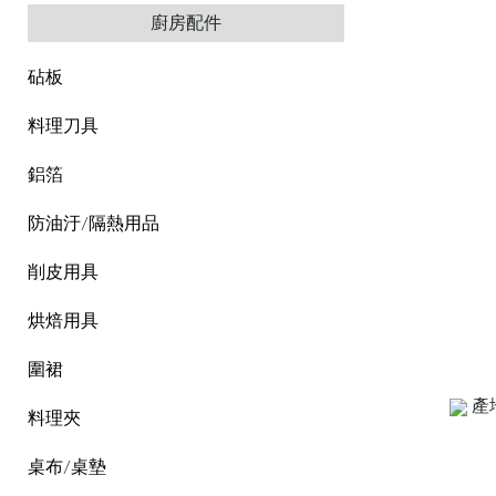
廚房配件
砧板
料理刀具
鋁箔
防油汙/隔熱用品
削皮用具
烘焙用具
圍裙
產
料理夾
桌布/桌墊