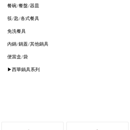
餐碗/餐盤/器皿
筷/匙/各式餐具
免洗餐具
內鍋/鍋蓋/其他鍋具
便當盒/袋
▶西華鍋具系列