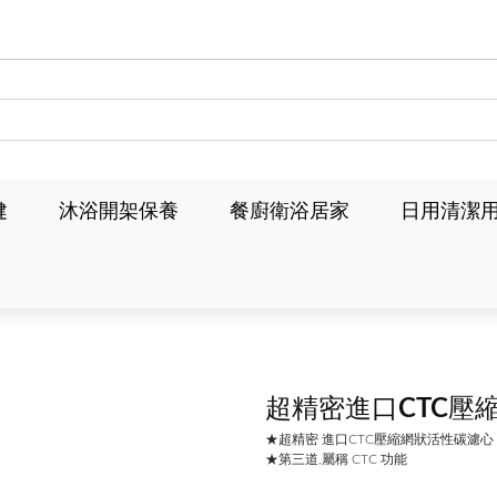
健
沐浴開架保養
餐廚衛浴居家
日用清潔
超精密進口CTC壓
★超精密 進口CTC壓縮網狀活性碳濾心
★第三道,屬稱 CTC 功能