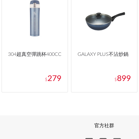
304超真空彈跳杯400CC
GALAXY PLUS不沾炒鍋
279
899
$
$
官方社群