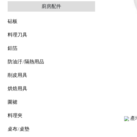
廚房配件
砧板
料理刀具
鋁箔
防油汙/隔熱用品
削皮用具
烘焙用具
圍裙
料理夾
產
桌布/桌墊