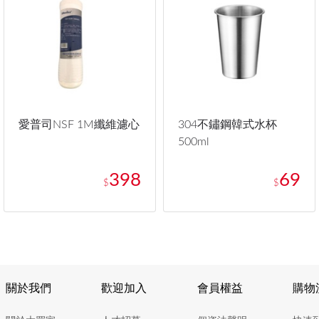
愛普司NSF 1M纖維濾心
304不鏽鋼韓式水杯
500ml
398
69
$
$
關於我們
歡迎加入
會員權益
購物