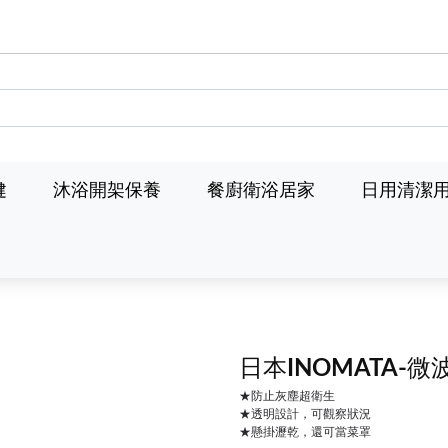
健
沐浴開架保養
餐廚衛浴居家
日用清潔
日本INOMATA-微
★防止灰塵超衛生
★透明設計，可觀察狀況
★懸掛瀝乾，還可當菜罩