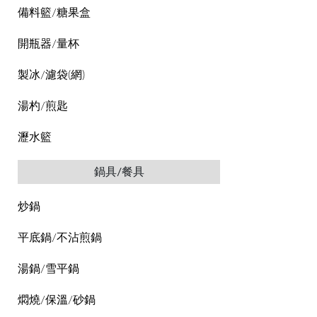
備料籃/糖果盒
開瓶器/量杯
製冰/濾袋(網)
湯杓/煎匙
瀝水籃
鍋具/餐具
炒鍋
平底鍋/不沾煎鍋
湯鍋/雪平鍋
燜燒/保溫/砂鍋