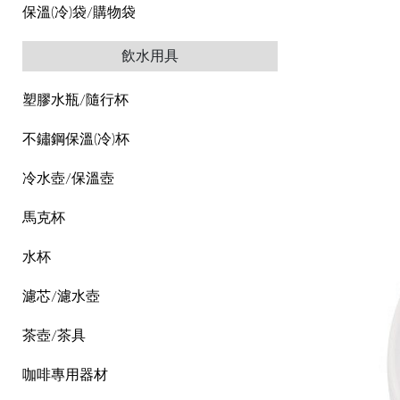
保溫(冷)袋/購物袋
飲水用具
塑膠水瓶/隨行杯
不鏽鋼保溫(冷)杯
冷水壺/保溫壺
馬克杯
水杯
濾芯/濾水壺
茶壺/茶具
咖啡專用器材