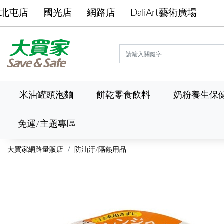
北屯店
國光店
網路店
DaliArt藝術廣場
米油罐頭泡麵
餅乾零食飲料
奶粉養生保
免運/主題專區
大買家網路量販店
防油汙/隔熱用品