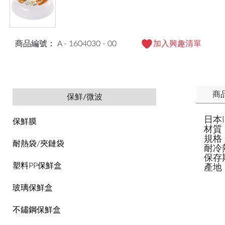
商品編號： A - 1604030 - 00
加入興趣清單
商
保鮮/微波
日本I
保鮮膜
材質
規格：
耐熱袋/夾鏈袋
耐冷熱
保存
塑料PP保鮮盒
產地
玻璃保鮮盒
不鏽鋼保鮮盒