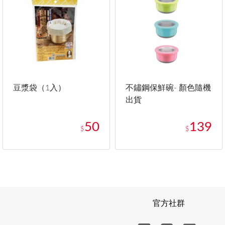
豆漿袋（1入）
不鏽鋼保鮮碗- 顏色隨機
出貨
50
139
$
$
官方社群