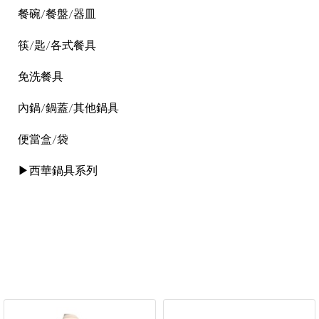
餐碗/餐盤/器皿
筷/匙/各式餐具
免洗餐具
內鍋/鍋蓋/其他鍋具
便當盒/袋
▶西華鍋具系列