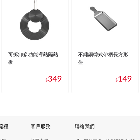
可拆卸多功能導熱隔熱
不鏽鋼韓式帶柄長方形
板
盤
349
149
$
$
流程
客戶服務
聯絡我們