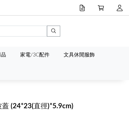
用品
家電/3C配件
文具休閒服飾
波蓋
(24*23(直徑)*5.9cm)