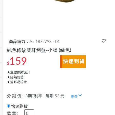
商品編號：A - 1872798 - 01
純色條紋雙耳烤盤-小號
(綠色)
159
$
★立體條紋設計
★隔熱防燙
★雙耳易端拿
分 期 價 :
3期0利率 | 每期 53 元
更多
快速到貨
數 量 :