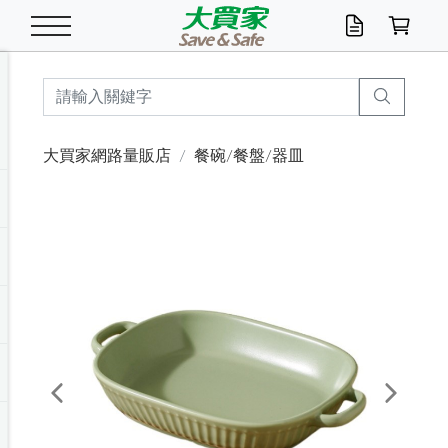
米/五穀/濃湯
休閒零嘴
養生保健/常備品
沐浴乳香皂
鍋具/飲水/廚房
衛生紙/濕巾
廚房家電
文具/辦公用品
冷凍免運
米/糙米
食用油
包麵
魚罐
初一十五拜拜懶
餅乾
糖果/蜜餞/果凍
茶飲料
雞精/飲品
奶粉
綠茶
即溶咖啡
沐浴乳
洗髮/護髮
牙 刷
潔顏產品
臉部保養
鍋具/餐具
掃除/清潔用具
寢具/家具
寵物食品
抽取衛生紙/濕巾
洗衣精
廚房/餐具清潔
衛生棉
箱購免運區
料理鍋具
除濕/清淨機
除塵家電
電腦周邊
文具用品
機車/腳踏車百貨
戶外/休閒用品
服飾內著
生鮮食品
食品免運
季節活動
大買家網路量販店
餐碗/餐盤/器皿
油/調味料
美味餅乾
奶粉/穀麥片
美髮造型
掃除用具/照明/五金
衣物清潔
季節家電
汽機車百貨
箱購免運
五穀/南北貨
醬油.油膏.蠔油
碗麵/義大利麵
醬菜/玉米罐
零嘴
糕餅/點心
巧克力
果汁咖啡
機能保健
麥片/玉米片
紅茶
咖啡豆/粉/濾掛
香皂/洗手乳
造型髮品
牙膏/漱口水
卸妝/粉刺調理
面/眼膜
保鮮/微波
洗衣/曬衣用具
收納用品
寵物清潔/百貨
廚房紙巾/平版/
洗衣粉/皂
浴廁/水管清潔
嬰兒尿布
烤箱/微波/電磁爐
風扇/防蚊家電
美容家電
數位週邊
辦公文具/收納
汽車百貨
健身/按摩/瑜珈
配件
調理食品
清潔用品免運
店長推薦
泡麵 / 麵條
糖果/巧克力
特色茶品
口腔清潔
傢飾/收納/衛浴
居家清潔
生活家電
休閒/運動
主題專區
湯類/湯塊
調味用品
麵條/快煮麵/米粉
調理食品
堅果/海苔
洋芋片
碳酸/礦泉水
族群保健
沖調穀粉/隨手包
奶茶/花草茶
可可/糖/奶精
染髮產品
口腔配件
刮鬍用品
身體保養
飲水用具
電池/延長線
衛浴/毛巾
園藝用品
箱購免運區
漂白水/柔軟精
居家清潔/除濕芳
成人紙尿褲
快煮壺/烘碗機
電暖器
家用電器
手機/平板周邊
玩具/擺設小物
測量/護具/其他
男/女/機能包
居家/汽百用品
這夏不怕熱
罐頭調理包
飲料
咖啡/可可
臉部清潔
寵物/園藝
衛生棉/護墊
3C/電腦周邊/OA
服飾/配件
咖哩/沾拌醬/抹醬
箱購專區
肉鬆/肉醬罐
肉乾/豆乾
節日限定伴手禮
保久乳/豆米漿
常備/醫材/口罩
烏龍/普洱茶/其他
開架彩妝/防曬
廚房配件
燈泡/檯燈/照明
地墊/家飾品
日用活動區
箱購免運區
防蚊/殺蟲
咖啡機/果汁調理
辦公用具
球類/運動
戶外/室內鞋
綠意露營生活
開架/身體保養
成人/嬰兒紙尿褲
點心罐
機能飲料
▶保健品牌推薦
黑糖桂圓/蜂蜜醋
修繕/五金/祭祀
Previous
Next
箱購飲料