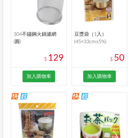
304不鏽鋼火鍋濾網
豆漿袋（1入）
(圓)
(45×33cm±5%)
129
50
$
$
加入購物車
加入購物車