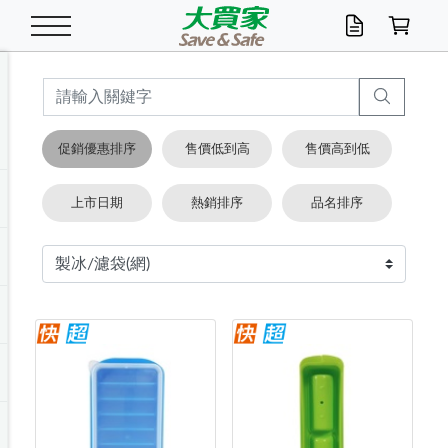
米/五穀/濃湯
休閒零嘴
養生保健/常備品
沐浴乳香皂
鍋具/飲水/廚房
衛生紙/濕巾
廚房家電
文具/辦公用品
冷凍免運
米/糙米
食用油
包麵
魚罐
初一十五拜拜懶
餅乾
糖果/蜜餞/果凍
茶飲料
雞精/飲品
奶粉
綠茶
即溶咖啡
沐浴乳
洗髮/護髮
牙 刷
潔顏產品
臉部保養
鍋具/餐具
掃除/清潔用具
寢具/家具
寵物食品
抽取衛生紙/濕巾
洗衣精
廚房/餐具清潔
衛生棉
箱購免運區
料理鍋具
除濕/清淨機
除塵家電
電腦周邊
文具用品
機車/腳踏車百貨
戶外/休閒用品
服飾內著
生鮮食品
食品免運
季節活動
促銷優惠排序
售價低到高
售價高到低
油/調味料
美味餅乾
奶粉/穀麥片
美髮造型
掃除用具/照明/五金
衣物清潔
季節家電
汽機車百貨
箱購免運
五穀/南北貨
醬油.油膏.蠔油
碗麵/義大利麵
醬菜/玉米罐
零嘴
糕餅/點心
巧克力
果汁咖啡
機能保健
麥片/玉米片
紅茶
咖啡豆/粉/濾掛
香皂/洗手乳
造型髮品
牙膏/漱口水
卸妝/粉刺調理
面/眼膜
保鮮/微波
洗衣/曬衣用具
收納用品
寵物清潔/百貨
廚房紙巾/平版/
洗衣粉/皂
浴廁/水管清潔
嬰兒尿布
烤箱/微波/電磁爐
風扇/防蚊家電
美容家電
數位週邊
辦公文具/收納
汽車百貨
健身/按摩/瑜珈
配件
調理食品
清潔用品免運
店長推薦
上市日期
熱銷排序
品名排序
泡麵 / 麵條
糖果/巧克力
特色茶品
口腔清潔
傢飾/收納/衛浴
居家清潔
生活家電
休閒/運動
主題專區
湯類/湯塊
調味用品
麵條/快煮麵/米粉
調理食品
堅果/海苔
洋芋片
碳酸/礦泉水
族群保健
沖調穀粉/隨手包
奶茶/花草茶
可可/糖/奶精
染髮產品
口腔配件
刮鬍用品
身體保養
飲水用具
電池/延長線
衛浴/毛巾
園藝用品
箱購免運區
漂白水/柔軟精
居家清潔/除濕芳
成人紙尿褲
快煮壺/烘碗機
電暖器
家用電器
手機/平板周邊
玩具/擺設小物
測量/護具/其他
男/女/機能包
居家/汽百用品
這夏不怕熱
罐頭調理包
飲料
咖啡/可可
臉部清潔
寵物/園藝
衛生棉/護墊
3C/電腦周邊/OA
服飾/配件
咖哩/沾拌醬/抹醬
箱購專區
肉鬆/肉醬罐
肉乾/豆乾
節日限定伴手禮
保久乳/豆米漿
常備/醫材/口罩
烏龍/普洱茶/其他
開架彩妝/防曬
廚房配件
燈泡/檯燈/照明
地墊/家飾品
日用活動區
箱購免運區
防蚊/殺蟲
咖啡機/果汁調理
辦公用具
球類/運動
戶外/室內鞋
綠意露營生活
開架/身體保養
成人/嬰兒紙尿褲
點心罐
機能飲料
▶保健品牌推薦
黑糖桂圓/蜂蜜醋
修繕/五金/祭祀
箱購飲料