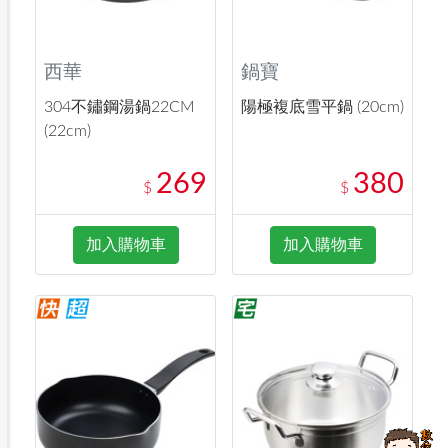
西華
鍋寶
304不鏽鋼湯鍋22CM
陽極複底雪平鍋 (20cm)
(22cm)
269
380
$
$
加入購物車
加入購物車