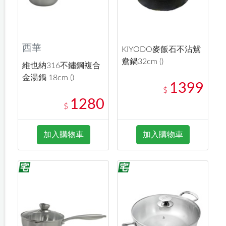
西華
KIYODO麥飯石不沾鴛
鴦鍋32cm ()
維也納316不鏽鋼複合
金湯鍋 18cm ()
1399
$
1280
$
加入購物車
加入購物車