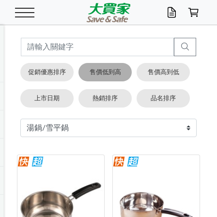
米/五穀/濃湯
休閒零嘴
養生保健/常備品
沐浴乳香皂
鍋具/飲水/廚房
衛生紙/濕巾
廚房家電
文具/辦公用品
冷凍免運
米/糙米
食用油
包麵
魚罐
初一十五拜拜懶
餅乾
糖果/蜜餞/果凍
茶飲料
雞精/飲品
奶粉
綠茶
即溶咖啡
沐浴乳
洗髮/護髮
牙 刷
潔顏產品
臉部保養
鍋具/餐具
掃除/清潔用具
寢具/家具
寵物食品
抽取衛生紙/濕巾
洗衣精
廚房/餐具清潔
衛生棉
箱購免運區
料理鍋具
除濕/清淨機
除塵家電
電腦周邊
文具用品
機車/腳踏車百貨
戶外/休閒用品
服飾內著
生鮮食品
食品免運
季節活動
促銷優惠排序
售價低到高
售價高到低
油/調味料
美味餅乾
奶粉/穀麥片
美髮造型
掃除用具/照明/五金
衣物清潔
季節家電
汽機車百貨
箱購免運
五穀/南北貨
醬油.油膏.蠔油
碗麵/義大利麵
醬菜/玉米罐
零嘴
糕餅/點心
巧克力
果汁咖啡
機能保健
麥片/玉米片
紅茶
咖啡豆/粉/濾掛
香皂/洗手乳
造型髮品
牙膏/漱口水
卸妝/粉刺調理
面/眼膜
保鮮/微波
洗衣/曬衣用具
收納用品
寵物清潔/百貨
廚房紙巾/平版/
洗衣粉/皂
浴廁/水管清潔
嬰兒尿布
烤箱/微波/電磁爐
風扇/防蚊家電
美容家電
數位週邊
辦公文具/收納
汽車百貨
健身/按摩/瑜珈
配件
調理食品
清潔用品免運
店長推薦
上市日期
熱銷排序
品名排序
泡麵 / 麵條
糖果/巧克力
特色茶品
口腔清潔
傢飾/收納/衛浴
居家清潔
生活家電
休閒/運動
主題專區
湯類/湯塊
調味用品
麵條/快煮麵/米粉
調理食品
堅果/海苔
洋芋片
碳酸/礦泉水
族群保健
沖調穀粉/隨手包
奶茶/花草茶
可可/糖/奶精
染髮產品
口腔配件
刮鬍用品
身體保養
飲水用具
電池/延長線
衛浴/毛巾
園藝用品
箱購免運區
漂白水/柔軟精
居家清潔/除濕芳
成人紙尿褲
快煮壺/烘碗機
電暖器
家用電器
手機/平板周邊
玩具/擺設小物
測量/護具/其他
男/女/機能包
居家/汽百用品
這夏不怕熱
罐頭調理包
飲料
咖啡/可可
臉部清潔
寵物/園藝
衛生棉/護墊
3C/電腦周邊/OA
服飾/配件
咖哩/沾拌醬/抹醬
箱購專區
肉鬆/肉醬罐
肉乾/豆乾
節日限定伴手禮
保久乳/豆米漿
常備/醫材/口罩
烏龍/普洱茶/其他
開架彩妝/防曬
廚房配件
燈泡/檯燈/照明
地墊/家飾品
日用活動區
箱購免運區
防蚊/殺蟲
咖啡機/果汁調理
辦公用具
球類/運動
戶外/室內鞋
綠意露營生活
開架/身體保養
成人/嬰兒紙尿褲
點心罐
機能飲料
▶保健品牌推薦
黑糖桂圓/蜂蜜醋
修繕/五金/祭祀
箱購飲料