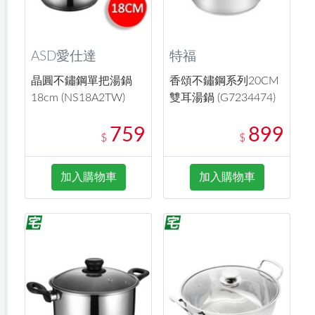
ASD愛仕達
特福
晶圓不鏽鋼單把湯鍋
香頌不鏽鋼系列20CM
18cm (NS18A2TW)
雙耳湯鍋 (G7234474)
759
899
$
$
加入購物車
加入購物車