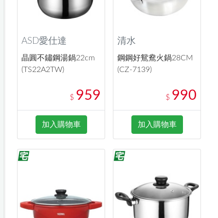
ASD愛仕達
清水
晶圓不鏽鋼湯鍋22cm
鋼鋼好鴛鴦火鍋28CM
(TS22A2TW)
(CZ-7139)
959
990
$
$
加入購物車
加入購物車