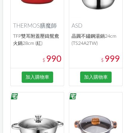
THERMOS膳魔師
ASD
TFP雙耳附蓋壓鑄鴛鴦
晶圓不鏽鋼湯鍋24cm
火鍋28cm (紅)
(TS24A2TW)
990
999
$
$
加入購物車
加入購物車