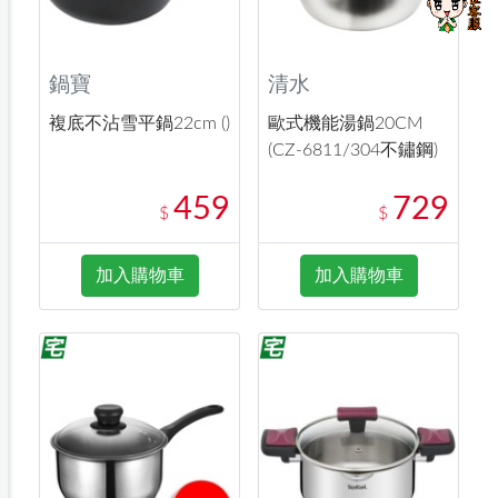
鍋寶
清水
複底不沾雪平鍋22cm ()
歐式機能湯鍋20CM
(CZ-6811/304不鏽鋼)
459
729
$
$
加入購物車
加入購物車