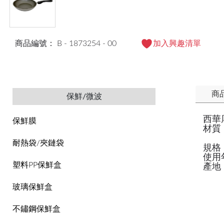
商品編號： B - 1873254 - 00
加入興趣清單
商
保鮮/微波
西華
保鮮膜
材質
鍋
耐熱袋/夾鏈袋
規格：
使用
塑料PP保鮮盒
產地
玻璃保鮮盒
不鏽鋼保鮮盒