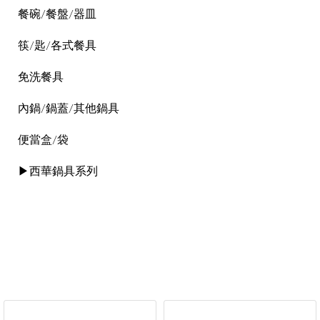
餐碗/餐盤/器皿
筷/匙/各式餐具
免洗餐具
內鍋/鍋蓋/其他鍋具
便當盒/袋
▶西華鍋具系列