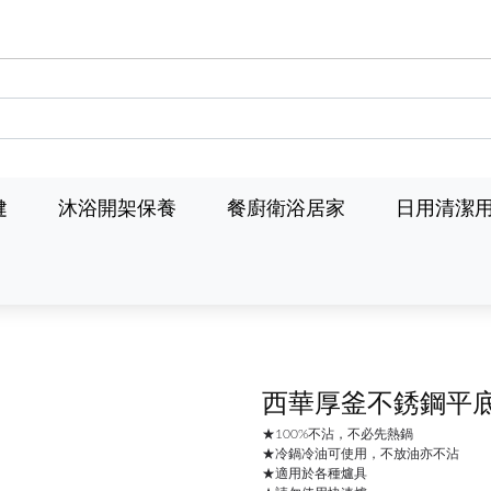
健
沐浴開架保養
餐廚衛浴居家
日用清潔
西華厚釜不銹鋼平底鍋
★100%不沾，不必先熱鍋
★冷鍋冷油可使用，不放油亦不沾
★適用於各種爐具