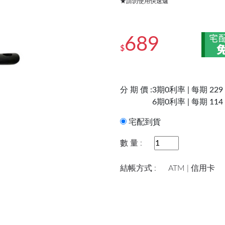
★請勿使用快速爐
689
$
分 期 價 :
3期0利率 | 每期 229
6期0利率 | 每期 114
宅配到貨
數 量 :
結帳方式 :
ATM | 信用卡