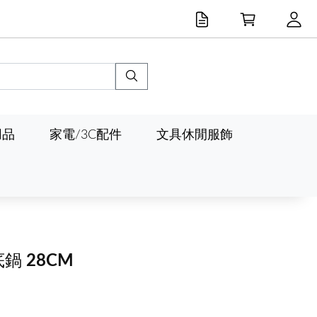
用品
家電/3C配件
文具休閒服飾
 28CM