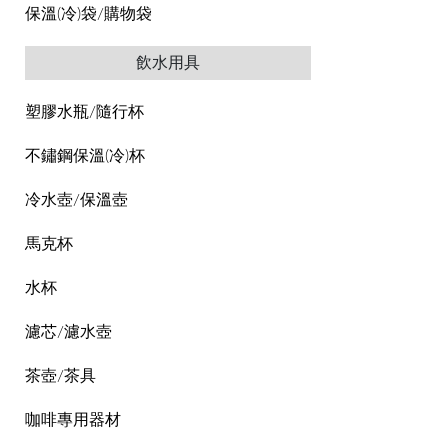
保溫(冷)袋/購物袋
飲水用具
塑膠水瓶/隨行杯
不鏽鋼保溫(冷)杯
冷水壺/保溫壺
馬克杯
水杯
濾芯/濾水壺
茶壺/茶具
咖啡專用器材