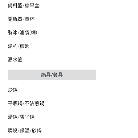
備料籃/糖果盒
開瓶器/量杯
製冰/濾袋(網)
湯杓/煎匙
瀝水籃
鍋具/餐具
炒鍋
平底鍋/不沾煎鍋
湯鍋/雪平鍋
燜燒/保溫/砂鍋