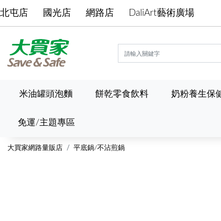
北屯店
國光店
網路店
DaliArt藝術廣場
米油罐頭泡麵
餅乾零食飲料
奶粉養生保
免運/主題專區
大買家網路量販店
平底鍋/不沾煎鍋