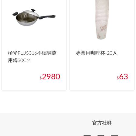
極光PLUS316不鏽鋼萬
專業用咖啡杯-20入
用鍋30CM
2980
63
$
$
官方社群