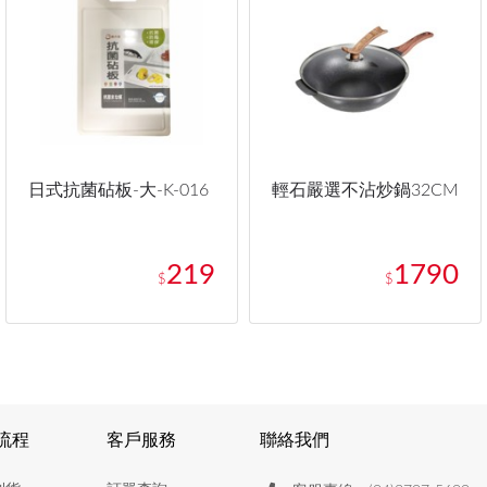
日式抗菌砧板-大-K-016
輕石嚴選不沾炒鍋32CM
219
1790
$
$
流程
客戶服務
聯絡我們