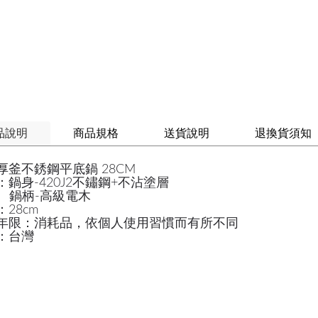
品說明
商品規格
送貨說明
退換貨須知
厚釜不銹鋼平底鍋 28CM
：鍋身-420J2不鏽鋼+不沾塗層
柄-高級電木
28cm
年限：消耗品，依個人使用習慣而有所不同
：台灣