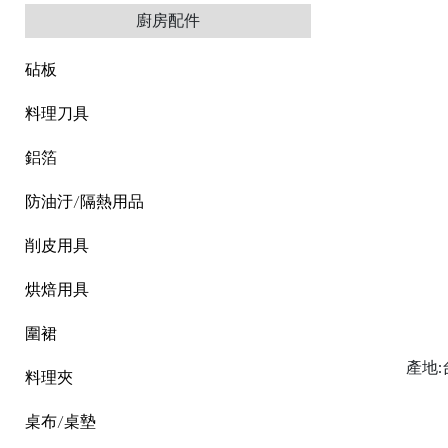
廚房配件
砧板
料理刀具
鋁箔
防油汙/隔熱用品
削皮用具
烘焙用具
圍裙
產地:
料理夾
桌布/桌墊