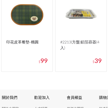
印花皮革餐墊-橢圓
#2213(方盤)鋁箔容器(4
入)
99
39
$
$
關於我們
歡迎加入
會員權益
購物