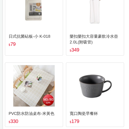
日式抗菌砧板-小 K-018
樂扣樂扣大容量豪飲冷水壺
2.0L(附吸管)
79
$
349
$
PVC防水防油桌布-米黃色
寬口陶瓷早餐杯
330
179
$
$