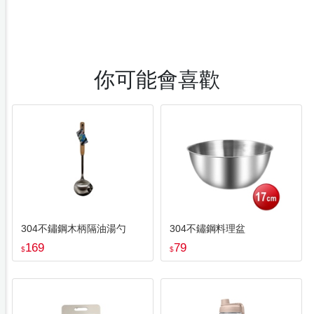
你可能會喜歡
304不鏽鋼木柄隔油湯勺
304不鏽鋼料理盆
169
79
$
$