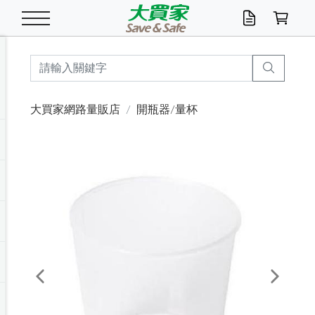
米/五穀/濃湯
休閒零嘴
養生保健/常備品
沐浴乳香皂
鍋具/飲水/廚房
衛生紙/濕巾
廚房家電
文具/辦公用品
冷凍免運
米/糙米
食用油
包麵
魚罐
初一十五拜拜懶
餅乾
糖果/蜜餞/果凍
茶飲料
雞精/飲品
奶粉
綠茶
即溶咖啡
沐浴乳
洗髮/護髮
牙 刷
潔顏產品
臉部保養
鍋具/餐具
掃除/清潔用具
寢具/家具
寵物食品
抽取衛生紙/濕巾
洗衣精
廚房/餐具清潔
衛生棉
箱購免運區
料理鍋具
除濕/清淨機
除塵家電
電腦周邊
文具用品
機車/腳踏車百貨
戶外/休閒用品
服飾內著
生鮮食品
食品免運
季節活動
大買家網路量販店
開瓶器/量杯
油/調味料
美味餅乾
奶粉/穀麥片
美髮造型
掃除用具/照明/五金
衣物清潔
季節家電
汽機車百貨
箱購免運
五穀/南北貨
醬油.油膏.蠔油
碗麵/義大利麵
醬菜/玉米罐
零嘴
糕餅/點心
巧克力
果汁咖啡
機能保健
麥片/玉米片
紅茶
咖啡豆/粉/濾掛
香皂/洗手乳
造型髮品
牙膏/漱口水
卸妝/粉刺調理
面/眼膜
保鮮/微波
洗衣/曬衣用具
收納用品
寵物清潔/百貨
廚房紙巾/平版/
洗衣粉/皂
浴廁/水管清潔
嬰兒尿布
烤箱/微波/電磁爐
風扇/防蚊家電
美容家電
數位週邊
辦公文具/收納
汽車百貨
健身/按摩/瑜珈
配件
調理食品
清潔用品免運
店長推薦
泡麵 / 麵條
糖果/巧克力
特色茶品
口腔清潔
傢飾/收納/衛浴
居家清潔
生活家電
休閒/運動
主題專區
湯類/湯塊
調味用品
麵條/快煮麵/米粉
調理食品
堅果/海苔
洋芋片
碳酸/礦泉水
族群保健
沖調穀粉/隨手包
奶茶/花草茶
可可/糖/奶精
染髮產品
口腔配件
刮鬍用品
身體保養
飲水用具
電池/延長線
衛浴/毛巾
園藝用品
箱購免運區
漂白水/柔軟精
居家清潔/除濕芳
成人紙尿褲
快煮壺/烘碗機
電暖器
家用電器
手機/平板周邊
玩具/擺設小物
測量/護具/其他
男/女/機能包
居家/汽百用品
這夏不怕熱
罐頭調理包
飲料
咖啡/可可
臉部清潔
寵物/園藝
衛生棉/護墊
3C/電腦周邊/OA
服飾/配件
咖哩/沾拌醬/抹醬
箱購專區
肉鬆/肉醬罐
肉乾/豆乾
節日限定伴手禮
保久乳/豆米漿
常備/醫材/口罩
烏龍/普洱茶/其他
開架彩妝/防曬
廚房配件
燈泡/檯燈/照明
地墊/家飾品
日用活動區
箱購免運區
防蚊/殺蟲
咖啡機/果汁調理
辦公用具
球類/運動
戶外/室內鞋
綠意露營生活
開架/身體保養
成人/嬰兒紙尿褲
點心罐
機能飲料
▶保健品牌推薦
黑糖桂圓/蜂蜜醋
修繕/五金/祭祀
Previous
Next
箱購飲料