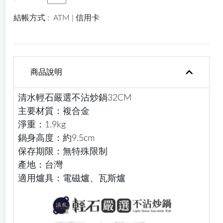
結帳方式 :
ATM | 信用卡
商品說明
清水輕石嚴選不沾炒鍋32CM
主要材質：複合金
淨重：1.9kg
鍋身高度：約9.5cm
保存期限：無特殊限制
產地：台灣
適用爐具：電磁爐、瓦斯爐