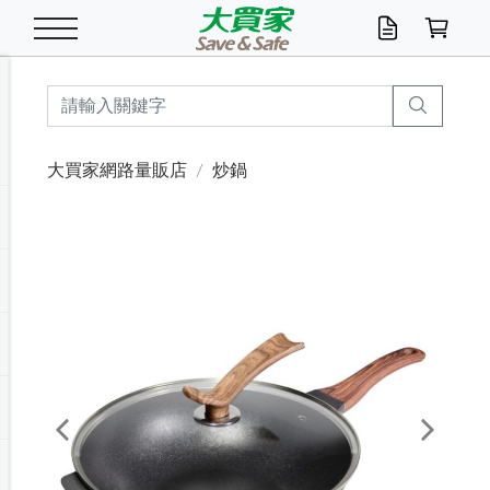
米/五穀/濃湯
休閒零嘴
養生保健/常備品
沐浴乳香皂
鍋具/飲水/廚房
衛生紙/濕巾
廚房家電
文具/辦公用品
冷凍免運
米/糙米
食用油
包麵
魚罐
初一十五拜拜懶
餅乾
糖果/蜜餞/果凍
茶飲料
雞精/飲品
奶粉
綠茶
即溶咖啡
沐浴乳
洗髮/護髮
牙 刷
潔顏產品
臉部保養
鍋具/餐具
掃除/清潔用具
寢具/家具
寵物食品
抽取衛生紙/濕巾
洗衣精
廚房/餐具清潔
衛生棉
箱購免運區
料理鍋具
除濕/清淨機
除塵家電
電腦周邊
文具用品
機車/腳踏車百貨
戶外/休閒用品
服飾內著
生鮮食品
食品免運
季節活動
大買家網路量販店
炒鍋
油/調味料
美味餅乾
奶粉/穀麥片
美髮造型
掃除用具/照明/五金
衣物清潔
季節家電
汽機車百貨
箱購免運
五穀/南北貨
醬油.油膏.蠔油
碗麵/義大利麵
醬菜/玉米罐
零嘴
糕餅/點心
巧克力
果汁咖啡
機能保健
麥片/玉米片
紅茶
咖啡豆/粉/濾掛
香皂/洗手乳
造型髮品
牙膏/漱口水
卸妝/粉刺調理
面/眼膜
保鮮/微波
洗衣/曬衣用具
收納用品
寵物清潔/百貨
廚房紙巾/平版/
洗衣粉/皂
浴廁/水管清潔
嬰兒尿布
烤箱/微波/電磁爐
風扇/防蚊家電
美容家電
數位週邊
辦公文具/收納
汽車百貨
健身/按摩/瑜珈
配件
調理食品
清潔用品免運
店長推薦
泡麵 / 麵條
糖果/巧克力
特色茶品
口腔清潔
傢飾/收納/衛浴
居家清潔
生活家電
休閒/運動
主題專區
湯類/湯塊
調味用品
麵條/快煮麵/米粉
調理食品
堅果/海苔
洋芋片
碳酸/礦泉水
族群保健
沖調穀粉/隨手包
奶茶/花草茶
可可/糖/奶精
染髮產品
口腔配件
刮鬍用品
身體保養
飲水用具
電池/延長線
衛浴/毛巾
園藝用品
箱購免運區
漂白水/柔軟精
居家清潔/除濕芳
成人紙尿褲
快煮壺/烘碗機
電暖器
家用電器
手機/平板周邊
玩具/擺設小物
測量/護具/其他
男/女/機能包
居家/汽百用品
這夏不怕熱
罐頭調理包
飲料
咖啡/可可
臉部清潔
寵物/園藝
衛生棉/護墊
3C/電腦周邊/OA
服飾/配件
咖哩/沾拌醬/抹醬
箱購專區
肉鬆/肉醬罐
肉乾/豆乾
節日限定伴手禮
保久乳/豆米漿
常備/醫材/口罩
烏龍/普洱茶/其他
開架彩妝/防曬
廚房配件
燈泡/檯燈/照明
地墊/家飾品
日用活動區
箱購免運區
防蚊/殺蟲
咖啡機/果汁調理
辦公用具
球類/運動
戶外/室內鞋
綠意露營生活
開架/身體保養
成人/嬰兒紙尿褲
點心罐
機能飲料
▶保健品牌推薦
黑糖桂圓/蜂蜜醋
修繕/五金/祭祀
Previous
Next
箱購飲料