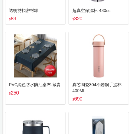
透明雙扣密封罐
超真空保溫杯-430cc
89
320
$
$
PVC純色防水防油桌布-藏青
真芯陶瓷304不銹鋼手提杯
400ML
250
$
690
$