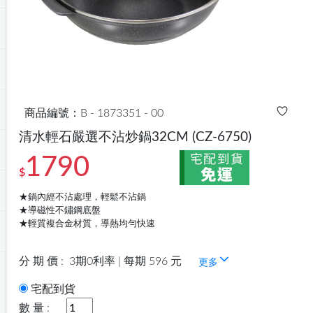
商品編號：B - 1873351 - 00
清水輕石嚴選不沾炒鍋32CM
(CZ-6750)
1790
$
★鍋內經不沾處理，輕鬆不沾鍋
★導磁性不鏽鋼底盤
★輕質複合金材質，導熱均勻快速
分 期 價 :
3期0利率 | 每期 596 元
更多
宅配到貨
數 量 :