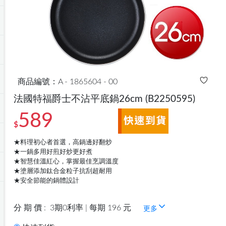
商品編號：A - 1865604 - 00
法國特福爵士不沾平底鍋26cm
(B2250595)
589
$
★料理初心者首選，高鍋邊好翻炒
★一鍋多用好煎好炒更好煮
★智慧佳溫紅心，掌握最佳烹調溫度
★塗層添加鈦合金粒子抗刮超耐用
★安全節能的鍋體設計
分 期 價 :
3期0利率 | 每期 196 元
更多