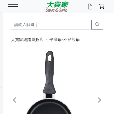
米/五穀/濃湯
休閒零嘴
養生保健/常備品
沐浴乳香皂
鍋具/飲水/廚房
衛生紙/濕巾
廚房家電
文具/辦公用品
冷凍免運
米/糙米
食用油
包麵
魚罐
初一十五拜拜懶
餅乾
糖果/蜜餞/果凍
茶飲料
雞精/飲品
奶粉
綠茶
即溶咖啡
沐浴乳
洗髮/護髮
牙 刷
潔顏產品
臉部保養
鍋具/餐具
掃除/清潔用具
寢具/家具
寵物食品
抽取衛生紙/濕巾
洗衣精
廚房/餐具清潔
衛生棉
箱購免運區
料理鍋具
除濕/清淨機
除塵家電
電腦周邊
文具用品
機車/腳踏車百貨
戶外/休閒用品
服飾內著
生鮮食品
食品免運
季節活動
大買家網路量販店
平底鍋/不沾煎鍋
油/調味料
美味餅乾
奶粉/穀麥片
美髮造型
掃除用具/照明/五金
衣物清潔
季節家電
汽機車百貨
箱購免運
五穀/南北貨
醬油.油膏.蠔油
碗麵/義大利麵
醬菜/玉米罐
零嘴
糕餅/點心
巧克力
果汁咖啡
機能保健
麥片/玉米片
紅茶
咖啡豆/粉/濾掛
香皂/洗手乳
造型髮品
牙膏/漱口水
卸妝/粉刺調理
面/眼膜
保鮮/微波
洗衣/曬衣用具
收納用品
寵物清潔/百貨
廚房紙巾/平版/
洗衣粉/皂
浴廁/水管清潔
嬰兒尿布
烤箱/微波/電磁爐
風扇/防蚊家電
美容家電
數位週邊
辦公文具/收納
汽車百貨
健身/按摩/瑜珈
配件
調理食品
清潔用品免運
店長推薦
泡麵 / 麵條
糖果/巧克力
特色茶品
口腔清潔
傢飾/收納/衛浴
居家清潔
生活家電
休閒/運動
主題專區
湯類/湯塊
調味用品
麵條/快煮麵/米粉
調理食品
堅果/海苔
洋芋片
碳酸/礦泉水
族群保健
沖調穀粉/隨手包
奶茶/花草茶
可可/糖/奶精
染髮產品
口腔配件
刮鬍用品
身體保養
飲水用具
電池/延長線
衛浴/毛巾
園藝用品
箱購免運區
漂白水/柔軟精
居家清潔/除濕芳
成人紙尿褲
快煮壺/烘碗機
電暖器
家用電器
手機/平板周邊
玩具/擺設小物
測量/護具/其他
男/女/機能包
居家/汽百用品
這夏不怕熱
罐頭調理包
飲料
咖啡/可可
臉部清潔
寵物/園藝
衛生棉/護墊
3C/電腦周邊/OA
服飾/配件
咖哩/沾拌醬/抹醬
箱購專區
肉鬆/肉醬罐
肉乾/豆乾
節日限定伴手禮
保久乳/豆米漿
常備/醫材/口罩
烏龍/普洱茶/其他
開架彩妝/防曬
廚房配件
燈泡/檯燈/照明
地墊/家飾品
日用活動區
箱購免運區
防蚊/殺蟲
咖啡機/果汁調理
辦公用具
球類/運動
戶外/室內鞋
綠意露營生活
開架/身體保養
成人/嬰兒紙尿褲
點心罐
機能飲料
▶保健品牌推薦
黑糖桂圓/蜂蜜醋
修繕/五金/祭祀
Previous
Next
箱購飲料