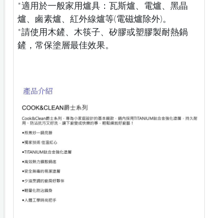
*適用於一般家用爐具：瓦斯爐、電爐、黑晶
爐、鹵素爐、紅外線爐等(電磁爐除外)。
*請使用木鏟、木筷子、矽膠或塑膠製耐熱鍋
鏟，常保塗層最佳效果。