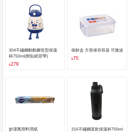
304不鏽鋼動動腳造型保溫
保鮮盒 方形保存容器 可微波
杯750ml(附貼紙背帶)
75
$
279
$
妙潔萬用料理紙
316不鏽鋼直飲保溫杯750ml