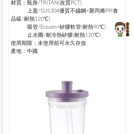
材質：瓶身/TRITAN(改質PCT)
上蓋/SUS304優質不鏽鋼+聚丙烯PP(食
品級/耐熱120℃)
吸管/Ecozen+矽膠軟管(耐熱90℃)
止水圈/耐冷熱矽膠(耐熱120℃)
使用期限：未使用前可永久存放
產地：中國