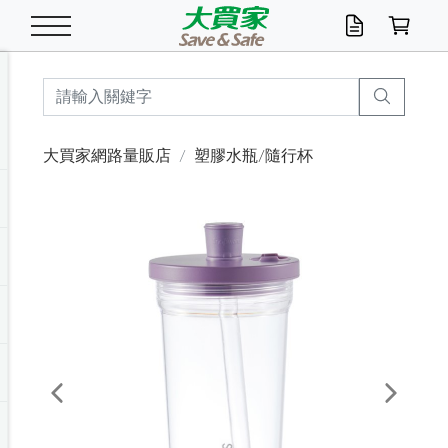
米/五穀/濃湯
休閒零嘴
養生保健/常備品
沐浴乳香皂
鍋具/飲水/廚房
衛生紙/濕巾
廚房家電
文具/辦公用品
冷凍免運
米/糙米
食用油
包麵
魚罐
初一十五拜拜懶
餅乾
糖果/蜜餞/果凍
茶飲料
雞精/飲品
奶粉
綠茶
即溶咖啡
沐浴乳
洗髮/護髮
牙 刷
潔顏產品
臉部保養
鍋具/餐具
掃除/清潔用具
寢具/家具
寵物食品
抽取衛生紙/濕巾
洗衣精
廚房/餐具清潔
衛生棉
箱購免運區
料理鍋具
除濕/清淨機
除塵家電
電腦周邊
文具用品
機車/腳踏車百貨
戶外/休閒用品
服飾內著
生鮮食品
食品免運
季節活動
大買家網路量販店
塑膠水瓶/隨行杯
油/調味料
美味餅乾
奶粉/穀麥片
美髮造型
掃除用具/照明/五金
衣物清潔
季節家電
汽機車百貨
箱購免運
五穀/南北貨
醬油.油膏.蠔油
碗麵/義大利麵
醬菜/玉米罐
零嘴
糕餅/點心
巧克力
果汁咖啡
機能保健
麥片/玉米片
紅茶
咖啡豆/粉/濾掛
香皂/洗手乳
造型髮品
牙膏/漱口水
卸妝/粉刺調理
面/眼膜
保鮮/微波
洗衣/曬衣用具
收納用品
寵物清潔/百貨
廚房紙巾/平版/
洗衣粉/皂
浴廁/水管清潔
嬰兒尿布
烤箱/微波/電磁爐
風扇/防蚊家電
美容家電
數位週邊
辦公文具/收納
汽車百貨
健身/按摩/瑜珈
配件
調理食品
清潔用品免運
店長推薦
泡麵 / 麵條
糖果/巧克力
特色茶品
口腔清潔
傢飾/收納/衛浴
居家清潔
生活家電
休閒/運動
主題專區
湯類/湯塊
調味用品
麵條/快煮麵/米粉
調理食品
堅果/海苔
洋芋片
碳酸/礦泉水
族群保健
沖調穀粉/隨手包
奶茶/花草茶
可可/糖/奶精
染髮產品
口腔配件
刮鬍用品
身體保養
飲水用具
電池/延長線
衛浴/毛巾
園藝用品
箱購免運區
漂白水/柔軟精
居家清潔/除濕芳
成人紙尿褲
快煮壺/烘碗機
電暖器
家用電器
手機/平板周邊
玩具/擺設小物
測量/護具/其他
男/女/機能包
居家/汽百用品
這夏不怕熱
罐頭調理包
飲料
咖啡/可可
臉部清潔
寵物/園藝
衛生棉/護墊
3C/電腦周邊/OA
服飾/配件
咖哩/沾拌醬/抹醬
箱購專區
肉鬆/肉醬罐
肉乾/豆乾
節日限定伴手禮
保久乳/豆米漿
常備/醫材/口罩
烏龍/普洱茶/其他
開架彩妝/防曬
廚房配件
燈泡/檯燈/照明
地墊/家飾品
日用活動區
箱購免運區
防蚊/殺蟲
咖啡機/果汁調理
辦公用具
球類/運動
戶外/室內鞋
綠意露營生活
開架/身體保養
成人/嬰兒紙尿褲
點心罐
機能飲料
▶保健品牌推薦
黑糖桂圓/蜂蜜醋
修繕/五金/祭祀
Previous
Next
箱購飲料