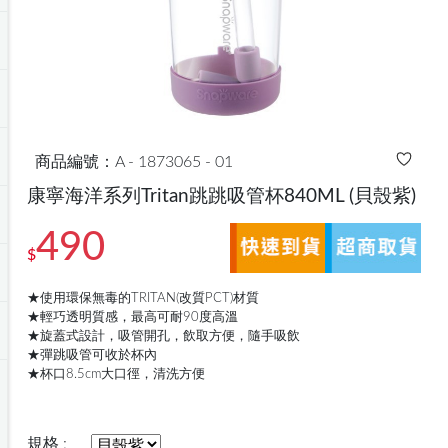
商品編號：A - 1873065 - 01
康寧海洋系列Tritan跳跳吸管杯840ML
(貝殼紫)
490
$
★使用環保無毒的TRITAN(改質PCT)材質
★輕巧透明質感，最高可耐90度高溫
★旋蓋式設計，吸管開孔，飲取方便，隨手吸飲
★彈跳吸管可收於杯內
★杯口8.5cm大口徑，清洗方便
規格 :