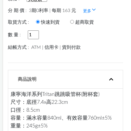
分 期 價 :
3期0利率 | 每期 163 元
更多
取貨方式 :
快速到貨
超商取貨
數 量 :
結帳方式 :
ATM | 信用卡 | 貨到付款
商品說明
康寧海洋系列Tritan跳跳吸管杯(附杯套)
尺寸：底徑7.4x高22.3cm
口徑：8.5cm
容量：滿水容量840ml、有效容量760ml±5%
重量：245g±5%