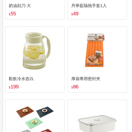
奶油刮刀-大
丹寧藍隔熱手套1入
55
49
$
$
歡飲冷水壺2L
厚袋專用密封夾
199
86
$
$