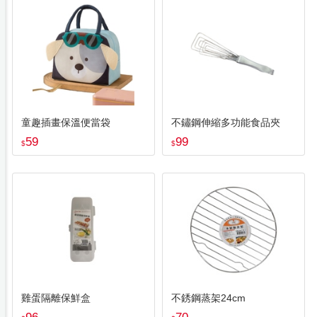
童趣插畫保溫便當袋
不鏽鋼伸縮多功能食品夾
59
99
$
$
雞蛋隔離保鮮盒
不銹鋼蒸架24cm