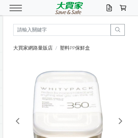
米/五穀/濃湯
休閒零嘴
養生保健/常備品
沐浴乳香皂
鍋具/飲水/廚房
衛生紙/濕巾
廚房家電
文具/辦公用品
冷凍免運
米/糙米
食用油
包麵
魚罐
初一十五拜拜懶
餅乾
糖果/蜜餞/果凍
茶飲料
雞精/飲品
奶粉
綠茶
即溶咖啡
沐浴乳
洗髮/護髮
牙 刷
潔顏產品
臉部保養
鍋具/餐具
掃除/清潔用具
寢具/家具
寵物食品
抽取衛生紙/濕巾
洗衣精
廚房/餐具清潔
衛生棉
箱購免運區
料理鍋具
除濕/清淨機
除塵家電
電腦周邊
文具用品
機車/腳踏車百貨
戶外/休閒用品
服飾內著
生鮮食品
食品免運
季節活動
大買家網路量販店
塑料PP保鮮盒
油/調味料
美味餅乾
奶粉/穀麥片
美髮造型
掃除用具/照明/五金
衣物清潔
季節家電
汽機車百貨
箱購免運
五穀/南北貨
醬油.油膏.蠔油
碗麵/義大利麵
醬菜/玉米罐
零嘴
糕餅/點心
巧克力
果汁咖啡
機能保健
麥片/玉米片
紅茶
咖啡豆/粉/濾掛
香皂/洗手乳
造型髮品
牙膏/漱口水
卸妝/粉刺調理
面/眼膜
保鮮/微波
洗衣/曬衣用具
收納用品
寵物清潔/百貨
廚房紙巾/平版/
洗衣粉/皂
浴廁/水管清潔
嬰兒尿布
烤箱/微波/電磁爐
風扇/防蚊家電
美容家電
數位週邊
辦公文具/收納
汽車百貨
健身/按摩/瑜珈
配件
調理食品
清潔用品免運
店長推薦
泡麵 / 麵條
糖果/巧克力
特色茶品
口腔清潔
傢飾/收納/衛浴
居家清潔
生活家電
休閒/運動
主題專區
湯類/湯塊
調味用品
麵條/快煮麵/米粉
調理食品
堅果/海苔
洋芋片
碳酸/礦泉水
族群保健
沖調穀粉/隨手包
奶茶/花草茶
可可/糖/奶精
染髮產品
口腔配件
刮鬍用品
身體保養
飲水用具
電池/延長線
衛浴/毛巾
園藝用品
箱購免運區
漂白水/柔軟精
居家清潔/除濕芳
成人紙尿褲
快煮壺/烘碗機
電暖器
家用電器
手機/平板周邊
玩具/擺設小物
測量/護具/其他
男/女/機能包
居家/汽百用品
這夏不怕熱
罐頭調理包
飲料
咖啡/可可
臉部清潔
寵物/園藝
衛生棉/護墊
3C/電腦周邊/OA
服飾/配件
咖哩/沾拌醬/抹醬
箱購專區
肉鬆/肉醬罐
肉乾/豆乾
節日限定伴手禮
保久乳/豆米漿
常備/醫材/口罩
烏龍/普洱茶/其他
開架彩妝/防曬
廚房配件
燈泡/檯燈/照明
地墊/家飾品
日用活動區
箱購免運區
防蚊/殺蟲
咖啡機/果汁調理
辦公用具
球類/運動
戶外/室內鞋
綠意露營生活
開架/身體保養
成人/嬰兒紙尿褲
點心罐
機能飲料
▶保健品牌推薦
黑糖桂圓/蜂蜜醋
修繕/五金/祭祀
Previous
Next
箱購飲料