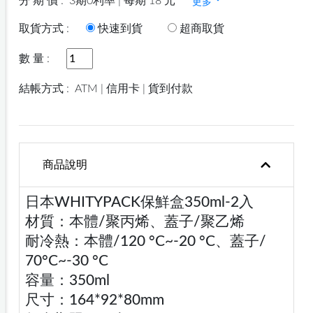
分 期 價 :
3期0利率 | 每期 18 元
更多
取貨方式 :
快速到貨
超商取貨
數 量 :
結帳方式 :
ATM | 信用卡 | 貨到付款
商品說明
日本WHITYPACK保鮮盒350ml-2入
材質：本體/聚丙烯、蓋子/聚乙烯
耐冷熱：本體/120 °C~-20 °C、蓋子/
70°C~-30 °C
容量：350ml
尺寸：164*92*80mm