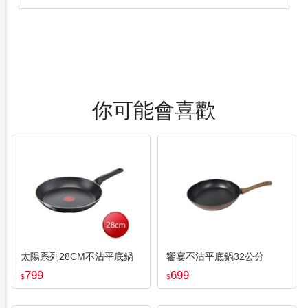
你可能會喜歡
太陽系列28CM不沾平底鍋
饗宴不沾平底鍋32公分
799
699
$
$