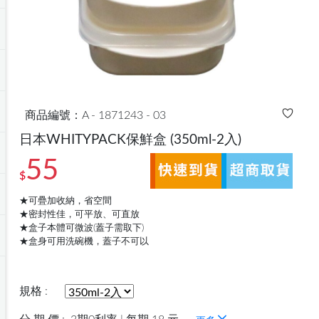
商品編號：A - 1871243 - 03
日本WHITYPACK保鮮盒
(350ml-2入)
55
$
★可疊加收納，省空間
★密封性佳，可平放、可直放
★盒子本體可微波(蓋子需取下)
★盒身可用洗碗機，蓋子不可以
規格 :