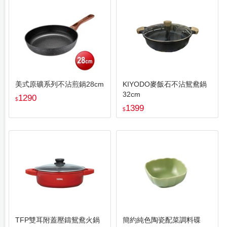
美式原礦系列不沾煎鍋28cm
KIYODO麥飯石不沾鴛鴦鍋
32cm
1290
$
1399
$
TFP雙耳附蓋壓鑄鴛鴦火鍋
簡約純色陶瓷配菜調料碟