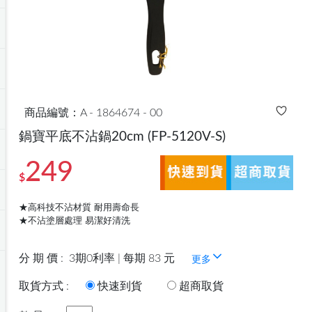
商品編號：A - 1864674 - 00
鍋寶平底不沾鍋20cm
(FP-5120V-S)
249
$
★高科技不沾材質 耐用壽命長
★不沾塗層處理 易潔好清洗
分 期 價 :
3期0利率 | 每期 83 元
更多
取貨方式 :
快速到貨
超商取貨