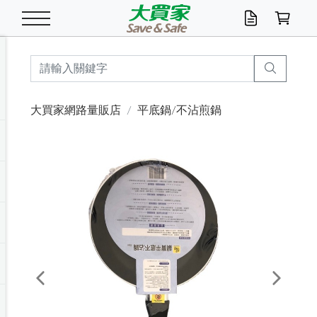
米/五穀/濃湯
休閒零嘴
養生保健/常備品
沐浴乳香皂
鍋具/飲水/廚房
衛生紙/濕巾
廚房家電
文具/辦公用品
冷凍免運
米/糙米
食用油
包麵
魚罐
初一十五拜拜懶
餅乾
糖果/蜜餞/果凍
茶飲料
雞精/飲品
奶粉
綠茶
即溶咖啡
沐浴乳
洗髮/護髮
牙 刷
潔顏產品
臉部保養
鍋具/餐具
掃除/清潔用具
寢具/家具
寵物食品
抽取衛生紙/濕巾
洗衣精
廚房/餐具清潔
衛生棉
箱購免運區
料理鍋具
除濕/清淨機
除塵家電
電腦周邊
文具用品
機車/腳踏車百貨
戶外/休閒用品
服飾內著
生鮮食品
食品免運
季節活動
大買家網路量販店
平底鍋/不沾煎鍋
油/調味料
美味餅乾
奶粉/穀麥片
美髮造型
掃除用具/照明/五金
衣物清潔
季節家電
汽機車百貨
箱購免運
五穀/南北貨
醬油.油膏.蠔油
碗麵/義大利麵
醬菜/玉米罐
零嘴
糕餅/點心
巧克力
果汁咖啡
機能保健
麥片/玉米片
紅茶
咖啡豆/粉/濾掛
香皂/洗手乳
造型髮品
牙膏/漱口水
卸妝/粉刺調理
面/眼膜
保鮮/微波
洗衣/曬衣用具
收納用品
寵物清潔/百貨
廚房紙巾/平版/
洗衣粉/皂
浴廁/水管清潔
嬰兒尿布
烤箱/微波/電磁爐
風扇/防蚊家電
美容家電
數位週邊
辦公文具/收納
汽車百貨
健身/按摩/瑜珈
配件
調理食品
清潔用品免運
店長推薦
泡麵 / 麵條
糖果/巧克力
特色茶品
口腔清潔
傢飾/收納/衛浴
居家清潔
生活家電
休閒/運動
主題專區
湯類/湯塊
調味用品
麵條/快煮麵/米粉
調理食品
堅果/海苔
洋芋片
碳酸/礦泉水
族群保健
沖調穀粉/隨手包
奶茶/花草茶
可可/糖/奶精
染髮產品
口腔配件
刮鬍用品
身體保養
飲水用具
電池/延長線
衛浴/毛巾
園藝用品
箱購免運區
漂白水/柔軟精
居家清潔/除濕芳
成人紙尿褲
快煮壺/烘碗機
電暖器
家用電器
手機/平板周邊
玩具/擺設小物
測量/護具/其他
男/女/機能包
居家/汽百用品
這夏不怕熱
罐頭調理包
飲料
咖啡/可可
臉部清潔
寵物/園藝
衛生棉/護墊
3C/電腦周邊/OA
服飾/配件
咖哩/沾拌醬/抹醬
箱購專區
肉鬆/肉醬罐
肉乾/豆乾
節日限定伴手禮
保久乳/豆米漿
常備/醫材/口罩
烏龍/普洱茶/其他
開架彩妝/防曬
廚房配件
燈泡/檯燈/照明
地墊/家飾品
日用活動區
箱購免運區
防蚊/殺蟲
咖啡機/果汁調理
辦公用具
球類/運動
戶外/室內鞋
綠意露營生活
開架/身體保養
成人/嬰兒紙尿褲
點心罐
機能飲料
▶保健品牌推薦
黑糖桂圓/蜂蜜醋
修繕/五金/祭祀
Previous
Next
箱購飲料