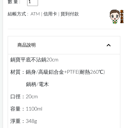
數 量 :
結帳方式 :
ATM | 信用卡 | 貨到付款
商品說明
鍋寶平底不沾鍋20cm
材質：鍋身/高級鋁合金+PTFE(耐熱260℃)
鍋柄/電木
口徑：20cm
容量：1100ml
淨重：348g