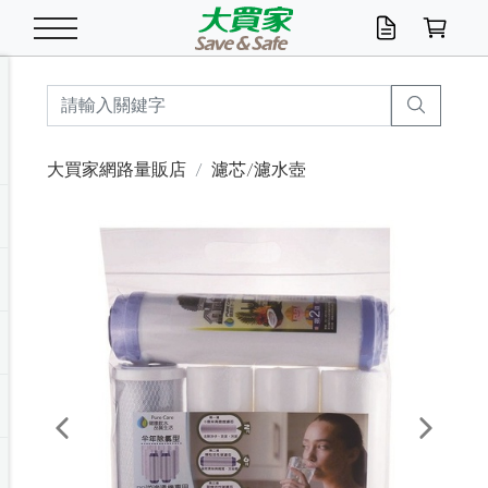
米/五穀/濃湯
休閒零嘴
養生保健/常備品
沐浴乳香皂
鍋具/飲水/廚房
衛生紙/濕巾
廚房家電
文具/辦公用品
冷凍免運
米/糙米
食用油
包麵
魚罐
初一十五拜拜懶
餅乾
糖果/蜜餞/果凍
茶飲料
雞精/飲品
奶粉
綠茶
即溶咖啡
沐浴乳
洗髮/護髮
牙 刷
潔顏產品
臉部保養
鍋具/餐具
掃除/清潔用具
寢具/家具
寵物食品
抽取衛生紙/濕巾
洗衣精
廚房/餐具清潔
衛生棉
箱購免運區
料理鍋具
除濕/清淨機
除塵家電
電腦周邊
文具用品
機車/腳踏車百貨
戶外/休閒用品
服飾內著
生鮮食品
食品免運
季節活動
大買家網路量販店
濾芯/濾水壺
油/調味料
美味餅乾
奶粉/穀麥片
美髮造型
掃除用具/照明/五金
衣物清潔
季節家電
汽機車百貨
箱購免運
五穀/南北貨
醬油.油膏.蠔油
碗麵/義大利麵
醬菜/玉米罐
零嘴
糕餅/點心
巧克力
果汁咖啡
機能保健
麥片/玉米片
紅茶
咖啡豆/粉/濾掛
香皂/洗手乳
造型髮品
牙膏/漱口水
卸妝/粉刺調理
面/眼膜
保鮮/微波
洗衣/曬衣用具
收納用品
寵物清潔/百貨
廚房紙巾/平版/
洗衣粉/皂
浴廁/水管清潔
嬰兒尿布
烤箱/微波/電磁爐
風扇/防蚊家電
美容家電
數位週邊
辦公文具/收納
汽車百貨
健身/按摩/瑜珈
配件
調理食品
清潔用品免運
店長推薦
泡麵 / 麵條
糖果/巧克力
特色茶品
口腔清潔
傢飾/收納/衛浴
居家清潔
生活家電
休閒/運動
主題專區
湯類/湯塊
調味用品
麵條/快煮麵/米粉
調理食品
堅果/海苔
洋芋片
碳酸/礦泉水
族群保健
沖調穀粉/隨手包
奶茶/花草茶
可可/糖/奶精
染髮產品
口腔配件
刮鬍用品
身體保養
飲水用具
電池/延長線
衛浴/毛巾
園藝用品
箱購免運區
漂白水/柔軟精
居家清潔/除濕芳
成人紙尿褲
快煮壺/烘碗機
電暖器
家用電器
手機/平板周邊
玩具/擺設小物
測量/護具/其他
男/女/機能包
居家/汽百用品
這夏不怕熱
罐頭調理包
飲料
咖啡/可可
臉部清潔
寵物/園藝
衛生棉/護墊
3C/電腦周邊/OA
服飾/配件
咖哩/沾拌醬/抹醬
箱購專區
肉鬆/肉醬罐
肉乾/豆乾
節日限定伴手禮
保久乳/豆米漿
常備/醫材/口罩
烏龍/普洱茶/其他
開架彩妝/防曬
廚房配件
燈泡/檯燈/照明
地墊/家飾品
日用活動區
箱購免運區
防蚊/殺蟲
咖啡機/果汁調理
辦公用具
球類/運動
戶外/室內鞋
綠意露營生活
開架/身體保養
成人/嬰兒紙尿褲
點心罐
機能飲料
▶保健品牌推薦
黑糖桂圓/蜂蜜醋
修繕/五金/祭祀
Previous
Next
箱購飲料