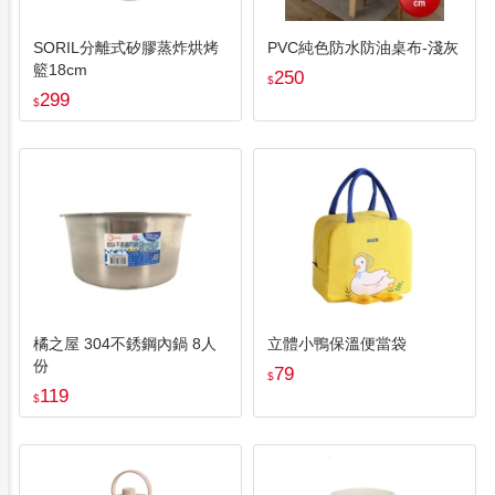
SORIL分離式矽膠蒸炸烘烤
PVC純色防水防油桌布-淺灰
籃18cm
250
$
299
$
橘之屋 304不銹鋼內鍋 8人
立體小鴨保溫便當袋
份
79
$
119
$