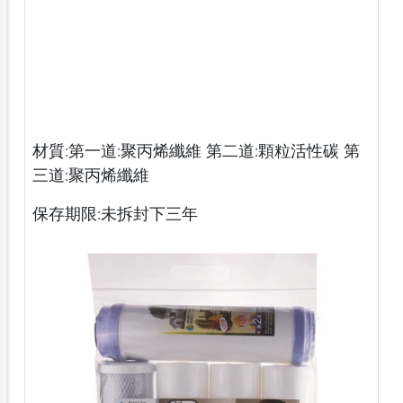
材質:第一道:聚丙烯纖維 第二道:顆粒活性碳 第
三道:聚丙烯纖維
保存期限:未拆封下三年