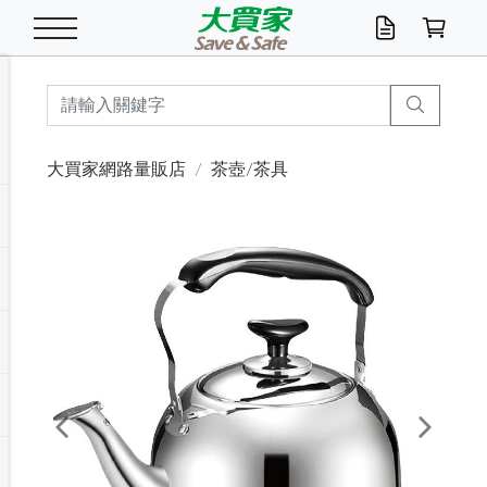
米/五穀/濃湯
休閒零嘴
養生保健/常備品
沐浴乳香皂
鍋具/飲水/廚房
衛生紙/濕巾
廚房家電
文具/辦公用品
冷凍免運
米/糙米
食用油
包麵
魚罐
初一十五拜拜懶
餅乾
糖果/蜜餞/果凍
茶飲料
雞精/飲品
奶粉
綠茶
即溶咖啡
沐浴乳
洗髮/護髮
牙 刷
潔顏產品
臉部保養
鍋具/餐具
掃除/清潔用具
寢具/家具
寵物食品
抽取衛生紙/濕巾
洗衣精
廚房/餐具清潔
衛生棉
箱購免運區
料理鍋具
除濕/清淨機
除塵家電
電腦周邊
文具用品
機車/腳踏車百貨
戶外/休閒用品
服飾內著
生鮮食品
食品免運
季節活動
大買家網路量販店
茶壺/茶具
油/調味料
美味餅乾
奶粉/穀麥片
美髮造型
掃除用具/照明/五金
衣物清潔
季節家電
汽機車百貨
箱購免運
五穀/南北貨
醬油.油膏.蠔油
碗麵/義大利麵
醬菜/玉米罐
零嘴
糕餅/點心
巧克力
果汁咖啡
機能保健
麥片/玉米片
紅茶
咖啡豆/粉/濾掛
香皂/洗手乳
造型髮品
牙膏/漱口水
卸妝/粉刺調理
面/眼膜
保鮮/微波
洗衣/曬衣用具
收納用品
寵物清潔/百貨
廚房紙巾/平版/
洗衣粉/皂
浴廁/水管清潔
嬰兒尿布
烤箱/微波/電磁爐
風扇/防蚊家電
美容家電
數位週邊
辦公文具/收納
汽車百貨
健身/按摩/瑜珈
配件
調理食品
清潔用品免運
店長推薦
泡麵 / 麵條
糖果/巧克力
特色茶品
口腔清潔
傢飾/收納/衛浴
居家清潔
生活家電
休閒/運動
主題專區
湯類/湯塊
調味用品
麵條/快煮麵/米粉
調理食品
堅果/海苔
洋芋片
碳酸/礦泉水
族群保健
沖調穀粉/隨手包
奶茶/花草茶
可可/糖/奶精
染髮產品
口腔配件
刮鬍用品
身體保養
飲水用具
電池/延長線
衛浴/毛巾
園藝用品
箱購免運區
漂白水/柔軟精
居家清潔/除濕芳
成人紙尿褲
快煮壺/烘碗機
電暖器
家用電器
手機/平板周邊
玩具/擺設小物
測量/護具/其他
男/女/機能包
居家/汽百用品
這夏不怕熱
罐頭調理包
飲料
咖啡/可可
臉部清潔
寵物/園藝
衛生棉/護墊
3C/電腦周邊/OA
服飾/配件
咖哩/沾拌醬/抹醬
箱購專區
肉鬆/肉醬罐
肉乾/豆乾
節日限定伴手禮
保久乳/豆米漿
常備/醫材/口罩
烏龍/普洱茶/其他
開架彩妝/防曬
廚房配件
燈泡/檯燈/照明
地墊/家飾品
日用活動區
箱購免運區
防蚊/殺蟲
咖啡機/果汁調理
辦公用具
球類/運動
戶外/室內鞋
綠意露營生活
開架/身體保養
成人/嬰兒紙尿褲
點心罐
機能飲料
▶保健品牌推薦
黑糖桂圓/蜂蜜醋
修繕/五金/祭祀
Previous
Next
箱購飲料