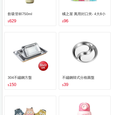
飲吸管杯750ml
橘之屋 萬用封口夾- 4大8小
629
96
$
$
304不鏽鋼方盤
不鏽鋼韓式分格圓盤
150
39
$
$