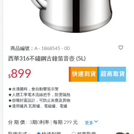
商品編號：A - 1868545 - 00
西華316不鏽鋼古鐘笛音壺
(5L)
899
$
★水沸騰時，會自動響笛示警
★人體工學電木流線把手，防燙隔熱
★壺嘴封蓋設計，可防止灰塵及異物
★適用爐具:瓦斯爐、電磁爐、電爐
分 期 價 :
3期0利率 | 每期 299 元
更多