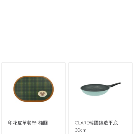
印花皮革餐墊-橢圓
CLARE韓國鑄造平底
30cm