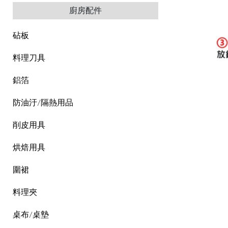
廚房配件
砧板
料理刀具
鋁箔
防油汙/隔熱用品
削皮用具
烘焙用具
圍裙
料理夾
桌布/桌墊