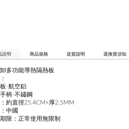
品說明
商品規格
送貨說明
退換貨須知
卸多功能導熱隔熱板
：
板-航空鋁
手柄-不鏽鋼
：約直徑25.4CM×厚2.5MM
：中國
期限：正常使用無限制