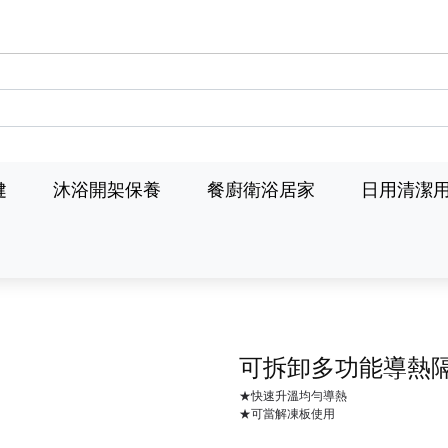
健
沐浴開架保養
餐廚衛浴居家
日用清潔
可拆卸多功能導熱
★快速升溫均勻導熱
★可當解凍板使用