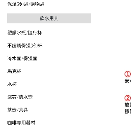
保溫(冷)袋/購物袋
飲水用具
塑膠水瓶/隨行杯
不鏽鋼保溫(冷)杯
冷水壺/保溫壺
馬克杯
水杯
濾芯/濾水壺
茶壺/茶具
咖啡專用器材