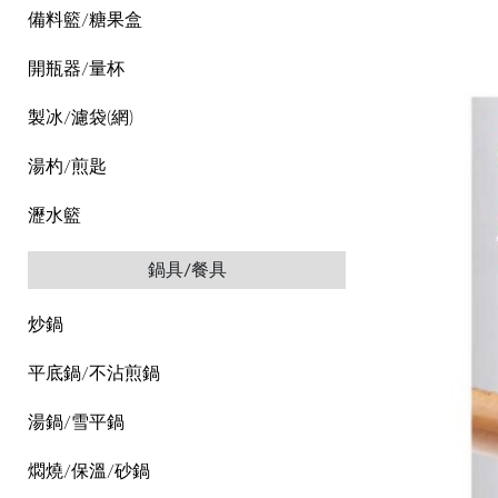
備料籃/糖果盒
開瓶器/量杯
製冰/濾袋(網)
湯杓/煎匙
瀝水籃
鍋具/餐具
炒鍋
平底鍋/不沾煎鍋
湯鍋/雪平鍋
燜燒/保溫/砂鍋