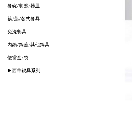
餐碗/餐盤/器皿
筷/匙/各式餐具
免洗餐具
內鍋/鍋蓋/其他鍋具
便當盒/袋
▶西華鍋具系列