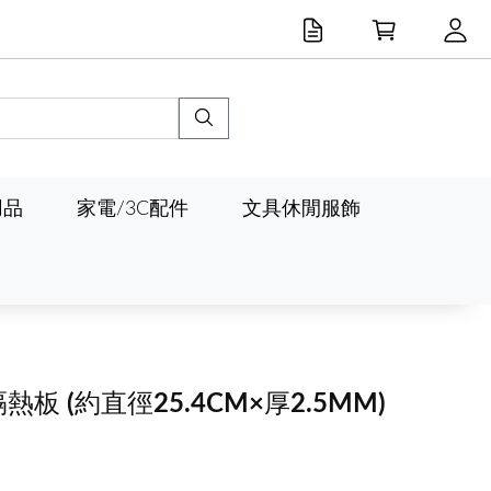
用品
家電/3C配件
文具休閒服飾
隔熱板
(約直徑25.4CM×厚2.5MM)