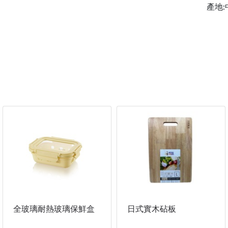
產地:
全玻璃耐熱玻璃保鮮盒
日式實木砧板