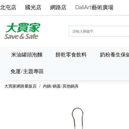
北屯店
國光店
網路店
DaliArt藝術廣場
米油罐頭泡麵
餅乾零食飲料
奶粉養生保
免運/主題專區
大買家網路量販店
內鍋/鍋蓋/其他鍋具