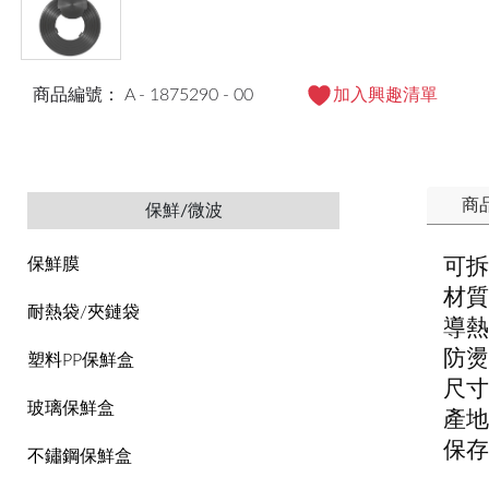
商品編號： A - 1875290 - 00
加入興趣清單
商
保鮮/微波
可拆
保鮮膜
材質
耐熱袋/夾鏈袋
導熱
防燙
塑料PP保鮮盒
尺寸
玻璃保鮮盒
產地
保存
不鏽鋼保鮮盒