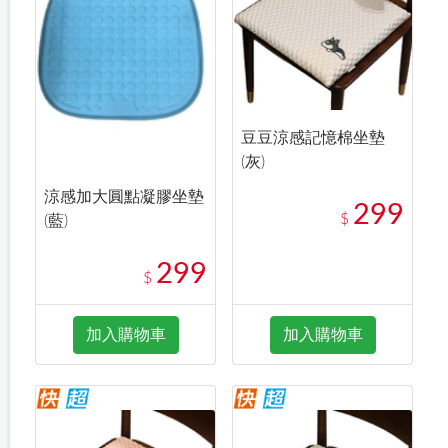
豆豆涼感記憶棉坐墊
(灰)
涼感加大圓點凝膠坐墊
299
$
(藍)
299
$
加入購物車
加入購物車