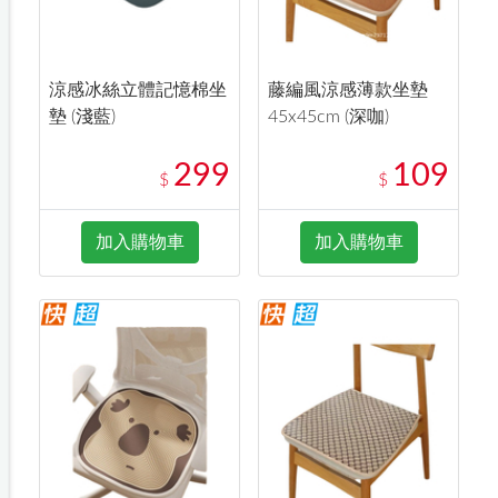
涼感冰絲立體記憶棉坐
藤編風涼感薄款坐墊
墊 (淺藍)
45x45cm (深咖)
299
109
$
$
加入購物車
加入購物車