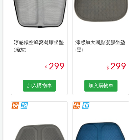
涼感鏤空蜂窩凝膠坐墊
涼感加大圓點凝膠坐墊
(淺灰)
(黑)
299
299
$
$
加入購物車
加入購物車