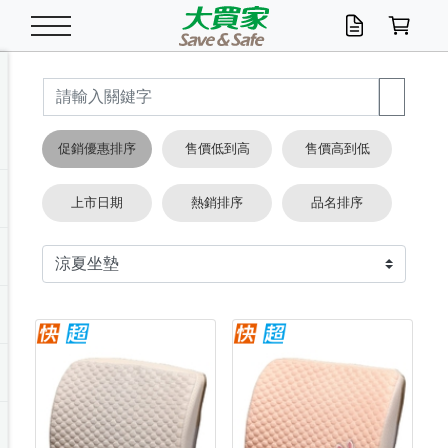
米/五穀/濃湯
休閒零嘴
養生保健/常備品
沐浴乳香皂
鍋具/飲水/廚房
衛生紙/濕巾
廚房家電
文具/辦公用品
冷凍免運
米/糙米
食用油
包麵
魚罐
初一十五拜拜懶
餅乾
糖果/蜜餞/果凍
茶飲料
雞精/飲品
奶粉
綠茶
即溶咖啡
沐浴乳
洗髮/護髮
牙 刷
潔顏產品
臉部保養
鍋具/餐具
掃除/清潔用具
寢具/家具
寵物食品
抽取衛生紙/濕巾
洗衣精
廚房/餐具清潔
衛生棉
箱購免運區
料理鍋具
除濕/清淨機
除塵家電
電腦周邊
文具用品
機車/腳踏車百貨
戶外/休閒用品
服飾內著
生鮮食品
食品免運
季節活動
促銷優惠排序
售價低到高
售價高到低
油/調味料
美味餅乾
奶粉/穀麥片
美髮造型
掃除用具/照明/五金
衣物清潔
季節家電
汽機車百貨
箱購免運
五穀/南北貨
醬油.油膏.蠔油
碗麵/義大利麵
醬菜/玉米罐
零嘴
糕餅/點心
巧克力
果汁咖啡
機能保健
麥片/玉米片
紅茶
咖啡豆/粉/濾掛
香皂/洗手乳
造型髮品
牙膏/漱口水
卸妝/粉刺調理
面/眼膜
保鮮/微波
洗衣/曬衣用具
收納用品
寵物清潔/百貨
廚房紙巾/平版/
洗衣粉/皂
浴廁/水管清潔
嬰兒尿布
烤箱/微波/電磁爐
風扇/防蚊家電
美容家電
數位週邊
辦公文具/收納
汽車百貨
健身/按摩/瑜珈
配件
調理食品
清潔用品免運
店長推薦
上市日期
熱銷排序
品名排序
泡麵 / 麵條
糖果/巧克力
特色茶品
口腔清潔
傢飾/收納/衛浴
居家清潔
生活家電
休閒/運動
主題專區
湯類/湯塊
調味用品
麵條/快煮麵/米粉
調理食品
堅果/海苔
洋芋片
碳酸/礦泉水
族群保健
沖調穀粉/隨手包
奶茶/花草茶
可可/糖/奶精
染髮產品
口腔配件
刮鬍用品
身體保養
飲水用具
電池/延長線
衛浴/毛巾
園藝用品
箱購免運區
漂白水/柔軟精
居家清潔/除濕芳
成人紙尿褲
快煮壺/烘碗機
電暖器
家用電器
手機/平板周邊
玩具/擺設小物
測量/護具/其他
男/女/機能包
居家/汽百用品
這夏不怕熱
罐頭調理包
飲料
咖啡/可可
臉部清潔
寵物/園藝
衛生棉/護墊
3C/電腦周邊/OA
服飾/配件
咖哩/沾拌醬/抹醬
箱購專區
肉鬆/肉醬罐
肉乾/豆乾
節日限定伴手禮
保久乳/豆米漿
常備/醫材/口罩
烏龍/普洱茶/其他
開架彩妝/防曬
廚房配件
燈泡/檯燈/照明
地墊/家飾品
日用活動區
箱購免運區
防蚊/殺蟲
咖啡機/果汁調理
辦公用具
球類/運動
戶外/室內鞋
綠意露營生活
開架/身體保養
成人/嬰兒紙尿褲
點心罐
機能飲料
▶保健品牌推薦
黑糖桂圓/蜂蜜醋
修繕/五金/祭祀
箱購飲料