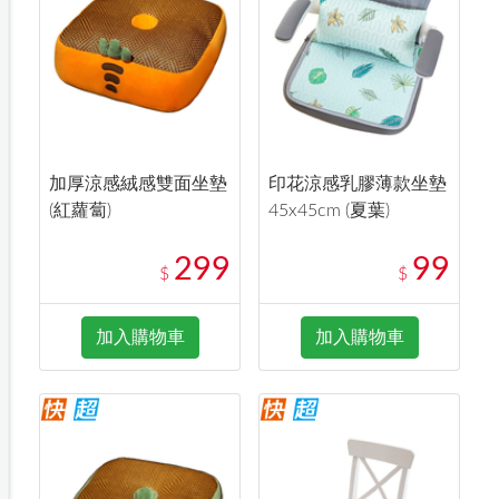
加厚涼感絨感雙面坐墊
印花涼感乳膠薄款坐墊
(紅蘿蔔)
45x45cm (夏葉)
299
99
$
$
加入購物車
加入購物車