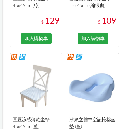
45x45cm (綠)
45x45cm (編織咖)
129
109
$
$
加入購物車
加入購物車
豆豆涼感薄款坐墊
冰絲立體中空記憶棉坐
45x45cm (藍)
墊 (藍)