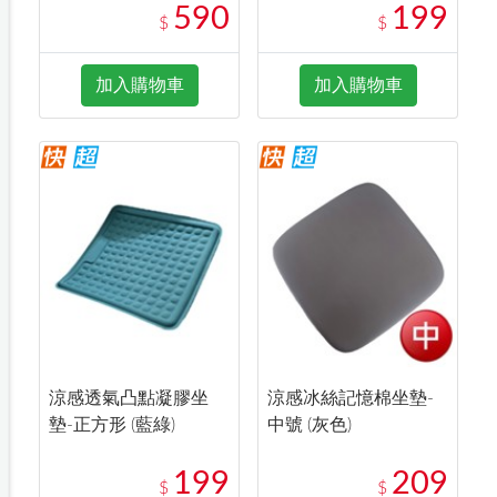
590
199
$
$
加入購物車
加入購物車
涼感透氣凸點凝膠坐
涼感冰絲記憶棉坐墊-
墊-正方形 (藍綠)
中號 (灰色)
199
209
$
$