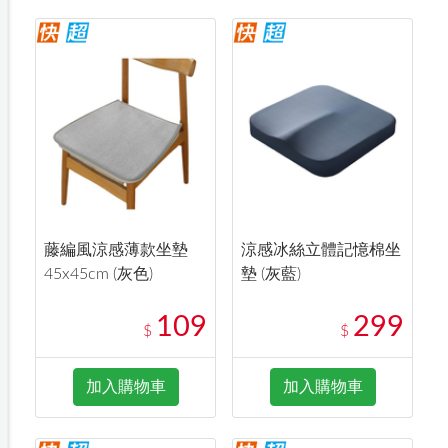
藤編風涼感薄款坐墊
涼感冰絲立體記憶棉坐
45x45cm (灰色)
墊 (灰藍)
109
299
$
$
加入購物車
加入購物車