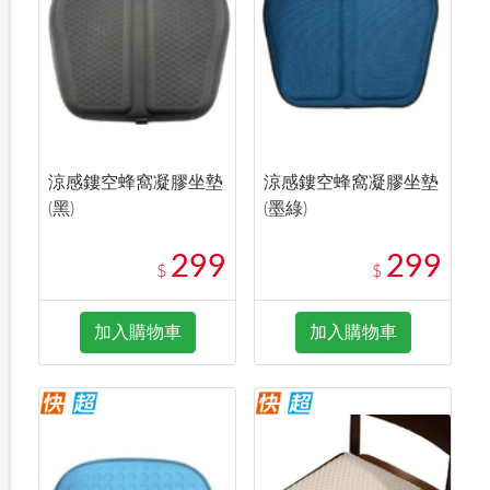
涼感鏤空蜂窩凝膠坐墊
涼感鏤空蜂窩凝膠坐墊
(黑)
(墨綠)
299
299
$
$
加入購物車
加入購物車