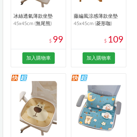
冰絲透氣薄款坐墊
藤編風涼感薄款坐墊
45x45cm (無尾熊)
45x45cm (菱形咖)
99
109
$
$
加入購物車
加入購物車