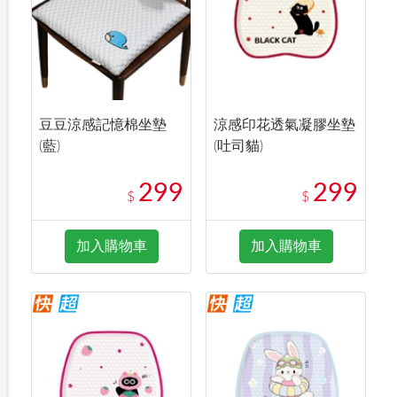
豆豆涼感記憶棉坐墊
涼感印花透氣凝膠坐墊
(藍)
(吐司貓)
299
299
$
$
加入購物車
加入購物車