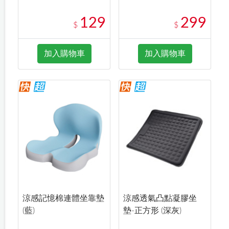
129
299
$
$
加入購物車
加入購物車
涼感記憶棉連體坐靠墊
涼感透氣凸點凝膠坐
(藍)
墊-正方形 (深灰)