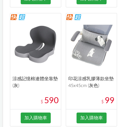
涼感記憶棉連體坐靠墊
印花涼感乳膠薄款坐墊
(灰)
45x45cm (灰色)
590
99
$
$
加入購物車
加入購物車