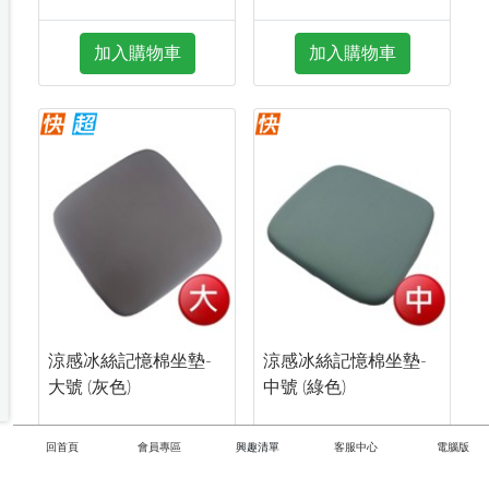
加入購物車
加入購物車
涼感冰絲記憶棉坐墊-
涼感冰絲記憶棉坐墊-
大號 (灰色)
中號 (綠色)
239
209
$
$
回首頁
會員專區
興趣清單
客服中心
電腦版