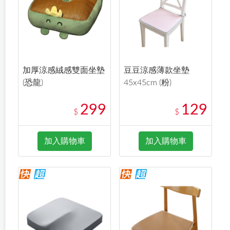
加厚涼感絨感雙面坐墊
豆豆涼感薄款坐墊
(恐龍)
45x45cm (粉)
299
129
$
$
加入購物車
加入購物車