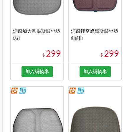
涼感加大圓點凝膠坐墊
涼感鏤空蜂窩凝膠坐墊
(灰)
(咖啡)
299
299
$
$
加入購物車
加入購物車