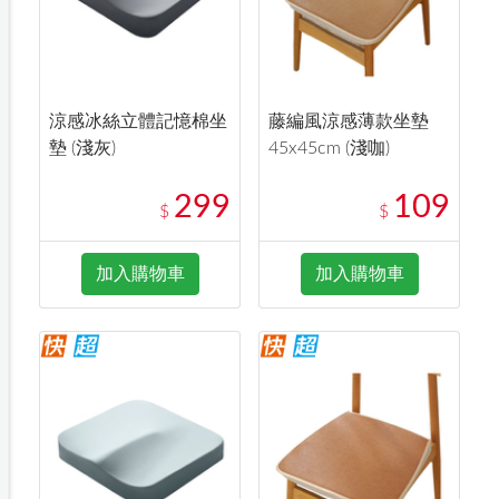
涼感冰絲立體記憶棉坐
藤編風涼感薄款坐墊
墊 (淺灰)
45x45cm (淺咖)
299
109
$
$
加入購物車
加入購物車