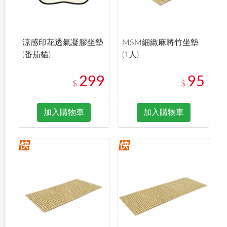
涼感印花透氣凝膠坐墊
MSM細緻麻將竹坐墊
(番茄貓)
(1人)
299
95
$
$
加入購物車
加入購物車