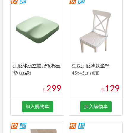
涼感冰絲立體記憶棉坐
豆豆涼感薄款坐墊
墊 (豆綠)
45x45cm (咖)
299
129
$
$
加入購物車
加入購物車