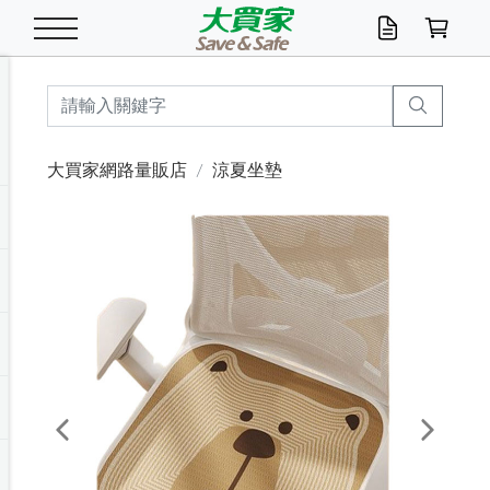
米/五穀/濃湯
休閒零嘴
養生保健/常備品
沐浴乳香皂
鍋具/飲水/廚房
衛生紙/濕巾
廚房家電
文具/辦公用品
冷凍免運
米/糙米
食用油
包麵
魚罐
初一十五拜拜懶
餅乾
糖果/蜜餞/果凍
茶飲料
雞精/飲品
奶粉
綠茶
即溶咖啡
沐浴乳
洗髮/護髮
牙 刷
潔顏產品
臉部保養
鍋具/餐具
掃除/清潔用具
寢具/家具
寵物食品
抽取衛生紙/濕巾
洗衣精
廚房/餐具清潔
衛生棉
箱購免運區
料理鍋具
除濕/清淨機
除塵家電
電腦周邊
文具用品
機車/腳踏車百貨
戶外/休閒用品
服飾內著
生鮮食品
食品免運
季節活動
大買家網路量販店
涼夏坐墊
油/調味料
美味餅乾
奶粉/穀麥片
美髮造型
掃除用具/照明/五金
衣物清潔
季節家電
汽機車百貨
箱購免運
五穀/南北貨
醬油.油膏.蠔油
碗麵/義大利麵
醬菜/玉米罐
零嘴
糕餅/點心
巧克力
果汁咖啡
機能保健
麥片/玉米片
紅茶
咖啡豆/粉/濾掛
香皂/洗手乳
造型髮品
牙膏/漱口水
卸妝/粉刺調理
面/眼膜
保鮮/微波
洗衣/曬衣用具
收納用品
寵物清潔/百貨
廚房紙巾/平版/
洗衣粉/皂
浴廁/水管清潔
嬰兒尿布
烤箱/微波/電磁爐
風扇/防蚊家電
美容家電
數位週邊
辦公文具/收納
汽車百貨
健身/按摩/瑜珈
配件
調理食品
清潔用品免運
店長推薦
泡麵 / 麵條
糖果/巧克力
特色茶品
口腔清潔
傢飾/收納/衛浴
居家清潔
生活家電
休閒/運動
主題專區
湯類/湯塊
調味用品
麵條/快煮麵/米粉
調理食品
堅果/海苔
洋芋片
碳酸/礦泉水
族群保健
沖調穀粉/隨手包
奶茶/花草茶
可可/糖/奶精
染髮產品
口腔配件
刮鬍用品
身體保養
飲水用具
電池/延長線
衛浴/毛巾
園藝用品
箱購免運區
漂白水/柔軟精
居家清潔/除濕芳
成人紙尿褲
快煮壺/烘碗機
電暖器
家用電器
手機/平板周邊
玩具/擺設小物
測量/護具/其他
男/女/機能包
居家/汽百用品
這夏不怕熱
罐頭調理包
飲料
咖啡/可可
臉部清潔
寵物/園藝
衛生棉/護墊
3C/電腦周邊/OA
服飾/配件
咖哩/沾拌醬/抹醬
箱購專區
肉鬆/肉醬罐
肉乾/豆乾
節日限定伴手禮
保久乳/豆米漿
常備/醫材/口罩
烏龍/普洱茶/其他
開架彩妝/防曬
廚房配件
燈泡/檯燈/照明
地墊/家飾品
日用活動區
箱購免運區
防蚊/殺蟲
咖啡機/果汁調理
辦公用具
球類/運動
戶外/室內鞋
綠意露營生活
開架/身體保養
成人/嬰兒紙尿褲
點心罐
機能飲料
▶保健品牌推薦
黑糖桂圓/蜂蜜醋
修繕/五金/祭祀
Previous
Next
箱購飲料