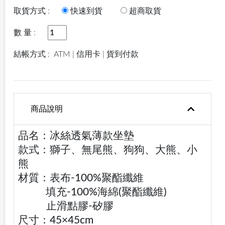
取貨方式 :
快速到貨
超商取貨
數 量 :
結帳方式 :
ATM | 信用卡 | 貨到付款
商品說明
品名：冰絲透氣薄款坐墊
款式：獅子、無尾熊、狗狗、大熊、小
熊
材質：表布-100%聚酯纖維
填充-100%海綿(聚酯纖維)
止滑點膠-矽膠
尺寸：45×45cm