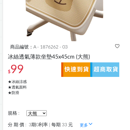
商品編號：A - 1876262 - 03
冰絲透氣薄款坐墊45x45cm
(大熊)
99
$
★冰絲涼感
★透氣面料
★防滑
規格 :
分 期 價 :
3期0利率 | 每期 33 元
更多