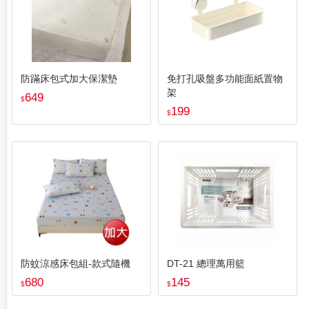
防蹣床包式加大保潔墊
免打孔吸盤多功能面紙置物
架
649
$
199
$
防蚊涼感床包組-款式隨機
DT-21 總理萬用籃
680
145
$
$