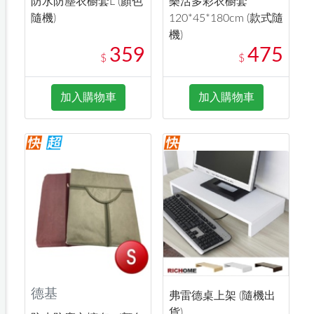
防水防塵衣櫥套L (顏色
樂活多彩衣櫥套
隨機)
120*45*180cm (款式隨
機)
359
475
$
$
加入購物車
加入購物車
德基
弗雷德桌上架 (隨機出
貨)