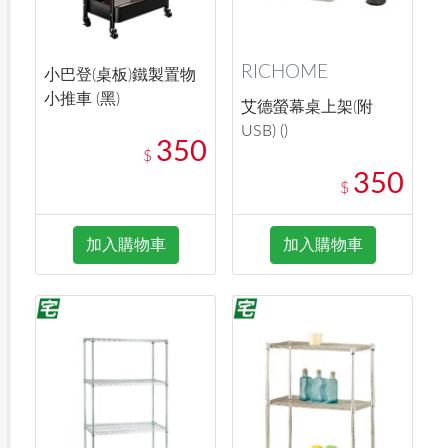
RICHOME
小巴登(桌板)鐵製置物
小推車 (黑)
艾德螢幕桌上架(附
USB) ()
350
$
350
$
加入購物車
加入購物車