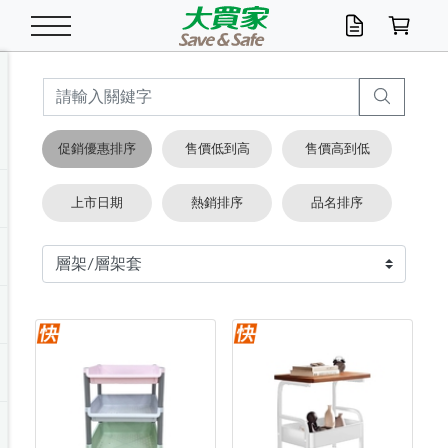
米/五穀/濃湯
休閒零嘴
養生保健/常備品
沐浴乳香皂
鍋具/飲水/廚房
衛生紙/濕巾
廚房家電
文具/辦公用品
冷凍免運
米/糙米
食用油
包麵
魚罐
初一十五拜拜懶
餅乾
糖果/蜜餞/果凍
茶飲料
雞精/飲品
奶粉
綠茶
即溶咖啡
沐浴乳
洗髮/護髮
牙 刷
潔顏產品
臉部保養
鍋具/餐具
掃除/清潔用具
寢具/家具
寵物食品
抽取衛生紙/濕巾
洗衣精
廚房/餐具清潔
衛生棉
箱購免運區
料理鍋具
除濕/清淨機
除塵家電
電腦周邊
文具用品
機車/腳踏車百貨
戶外/休閒用品
服飾內著
生鮮食品
食品免運
季節活動
促銷優惠排序
售價低到高
售價高到低
油/調味料
美味餅乾
奶粉/穀麥片
美髮造型
掃除用具/照明/五金
衣物清潔
季節家電
汽機車百貨
箱購免運
五穀/南北貨
醬油.油膏.蠔油
碗麵/義大利麵
醬菜/玉米罐
零嘴
糕餅/點心
巧克力
果汁咖啡
機能保健
麥片/玉米片
紅茶
咖啡豆/粉/濾掛
香皂/洗手乳
造型髮品
牙膏/漱口水
卸妝/粉刺調理
面/眼膜
保鮮/微波
洗衣/曬衣用具
收納用品
寵物清潔/百貨
廚房紙巾/平版/
洗衣粉/皂
浴廁/水管清潔
嬰兒尿布
烤箱/微波/電磁爐
風扇/防蚊家電
美容家電
數位週邊
辦公文具/收納
汽車百貨
健身/按摩/瑜珈
配件
調理食品
清潔用品免運
店長推薦
上市日期
熱銷排序
品名排序
泡麵 / 麵條
糖果/巧克力
特色茶品
口腔清潔
傢飾/收納/衛浴
居家清潔
生活家電
休閒/運動
主題專區
湯類/湯塊
調味用品
麵條/快煮麵/米粉
調理食品
堅果/海苔
洋芋片
碳酸/礦泉水
族群保健
沖調穀粉/隨手包
奶茶/花草茶
可可/糖/奶精
染髮產品
口腔配件
刮鬍用品
身體保養
飲水用具
電池/延長線
衛浴/毛巾
園藝用品
箱購免運區
漂白水/柔軟精
居家清潔/除濕芳
成人紙尿褲
快煮壺/烘碗機
電暖器
家用電器
手機/平板周邊
玩具/擺設小物
測量/護具/其他
男/女/機能包
居家/汽百用品
這夏不怕熱
罐頭調理包
飲料
咖啡/可可
臉部清潔
寵物/園藝
衛生棉/護墊
3C/電腦周邊/OA
服飾/配件
咖哩/沾拌醬/抹醬
箱購專區
肉鬆/肉醬罐
肉乾/豆乾
節日限定伴手禮
保久乳/豆米漿
常備/醫材/口罩
烏龍/普洱茶/其他
開架彩妝/防曬
廚房配件
燈泡/檯燈/照明
地墊/家飾品
日用活動區
箱購免運區
防蚊/殺蟲
咖啡機/果汁調理
辦公用具
球類/運動
戶外/室內鞋
綠意露營生活
開架/身體保養
成人/嬰兒紙尿褲
點心罐
機能飲料
▶保健品牌推薦
黑糖桂圓/蜂蜜醋
修繕/五金/祭祀
箱購飲料