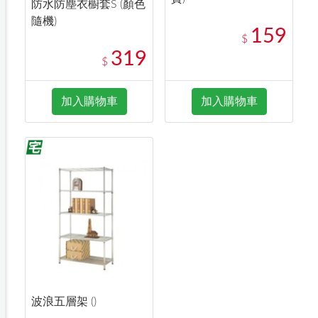
防水防塵衣櫥套S (顏色
隨機)
159
$
319
$
加入購物車
加入購物車
波浪五層架 ()