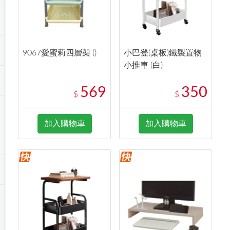
9067愛蜜莉四層架 ()
小巴登(桌板)鐵製置物
小推車 (白)
569
350
$
$
加入購物車
加入購物車