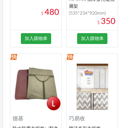
層架
480
(535*234*920mm)
$
350
$
加入購物車
加入購物車
德基
巧易收