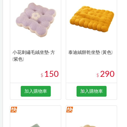
小花刺繡毛絨坐墊-方
泰迪絨餅乾坐墊 (黃色)
(紫色)
150
290
$
$
加入購物車
加入購物車