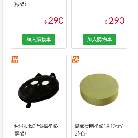
(棕貓)
290
290
$
$
加入購物車
加入購物車
毛絨動物記憶棉坐墊
棉麻蒲團坐墊(厚10cm)
(黑貓)
(綠色)