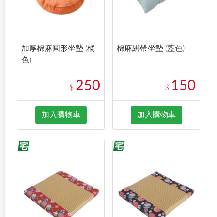
加厚棉麻圓形坐墊 (橘
棉麻綁帶坐墊 (藍色)
色)
250
150
$
$
加入購物車
加入購物車