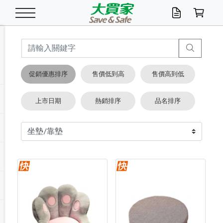
米/五穀/濃湯
休閒零嘴
養生保健/常備品
沐浴乳香皂
鍋具/飲水/廚房
衛生紙/濕巾
廚房家電
文具/辦公用品
冷凍免運
米/糙米
食用油
包麵
魚罐
初一十五拜拜懶
餅乾
糖果/蜜餞/果凍
茶飲料
雞精/飲品
奶粉
綠茶
即溶咖啡
沐浴乳
洗髮/護髮
牙 刷
潔顏產品
臉部保養
鍋具/餐具
掃除/清潔用具
寢具/家具
寵物食品
抽取衛生紙/濕巾
洗衣精
廚房/餐具清潔
衛生棉
箱購免運區
料理鍋具
除濕/清淨機
除塵家電
電腦周邊
文具用品
機車/腳踏車百貨
戶外/休閒用品
服飾內著
生鮮食品
食品免運
季節活動
促銷優惠排序
售價低到高
售價高到低
油/調味料
美味餅乾
奶粉/穀麥片
美髮造型
掃除用具/照明/五金
衣物清潔
季節家電
汽機車百貨
箱購免運
五穀/南北貨
醬油.油膏.蠔油
碗麵/義大利麵
醬菜/玉米罐
零嘴
糕餅/點心
巧克力
果汁咖啡
機能保健
麥片/玉米片
紅茶
咖啡豆/粉/濾掛
香皂/洗手乳
造型髮品
牙膏/漱口水
卸妝/粉刺調理
面/眼膜
保鮮/微波
洗衣/曬衣用具
收納用品
寵物清潔/百貨
廚房紙巾/平版/
洗衣粉/皂
浴廁/水管清潔
嬰兒尿布
烤箱/微波/電磁爐
風扇/防蚊家電
美容家電
數位週邊
辦公文具/收納
汽車百貨
健身/按摩/瑜珈
配件
調理食品
清潔用品免運
店長推薦
上市日期
熱銷排序
品名排序
泡麵 / 麵條
糖果/巧克力
特色茶品
口腔清潔
傢飾/收納/衛浴
居家清潔
生活家電
休閒/運動
主題專區
湯類/湯塊
調味用品
麵條/快煮麵/米粉
調理食品
堅果/海苔
洋芋片
碳酸/礦泉水
族群保健
沖調穀粉/隨手包
奶茶/花草茶
可可/糖/奶精
染髮產品
口腔配件
刮鬍用品
身體保養
飲水用具
電池/延長線
衛浴/毛巾
園藝用品
箱購免運區
漂白水/柔軟精
居家清潔/除濕芳
成人紙尿褲
快煮壺/烘碗機
電暖器
家用電器
手機/平板周邊
玩具/擺設小物
測量/護具/其他
男/女/機能包
居家/汽百用品
這夏不怕熱
罐頭調理包
飲料
咖啡/可可
臉部清潔
寵物/園藝
衛生棉/護墊
3C/電腦周邊/OA
服飾/配件
咖哩/沾拌醬/抹醬
箱購專區
肉鬆/肉醬罐
肉乾/豆乾
節日限定伴手禮
保久乳/豆米漿
常備/醫材/口罩
烏龍/普洱茶/其他
開架彩妝/防曬
廚房配件
燈泡/檯燈/照明
地墊/家飾品
日用活動區
箱購免運區
防蚊/殺蟲
咖啡機/果汁調理
辦公用具
球類/運動
戶外/室內鞋
綠意露營生活
開架/身體保養
成人/嬰兒紙尿褲
點心罐
機能飲料
▶保健品牌推薦
黑糖桂圓/蜂蜜醋
修繕/五金/祭祀
箱購飲料