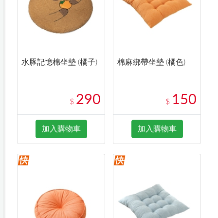
水豚記憶棉坐墊 (橘子)
棉麻綁帶坐墊 (橘色)
290
150
$
$
加入購物車
加入購物車