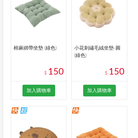
棉麻綁帶坐墊 (綠色)
小花刺繡毛絨坐墊-圓
(綠色)
150
150
$
$
加入購物車
加入購物車