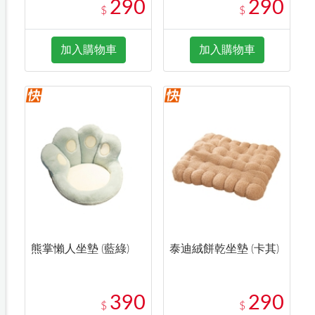
290
290
$
$
加入購物車
加入購物車
熊掌懶人坐墊 (藍綠)
泰迪絨餅乾坐墊 (卡其)
390
290
$
$