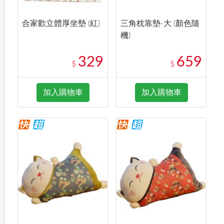
合家歡立體厚坐墊 (紅)
三角枕靠墊-大 (顏色隨
機)
329
659
$
$
加入購物車
加入購物車