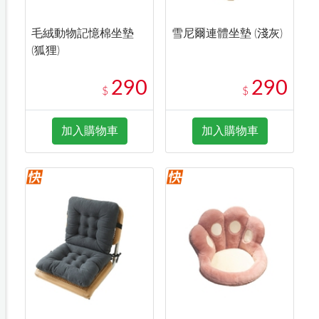
毛絨動物記憶棉坐墊
雪尼爾連體坐墊 (淺灰)
(狐狸)
290
290
$
$
加入購物車
加入購物車