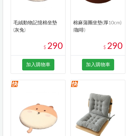
毛絨動物記憶棉坐墊
棉麻蒲團坐墊(厚10cm)
(灰兔)
(咖啡)
290
290
$
$
加入購物車
加入購物車