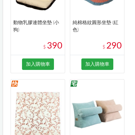
動物乳膠連體坐墊 (小
純棉格紋圓形坐墊 (紅
狗)
色)
390
290
$
$
加入購物車
加入購物車