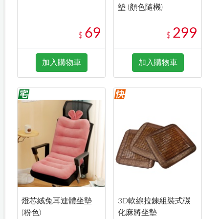
墊 (顏色隨機)
69
299
$
$
加入購物車
加入購物車
燈芯絨兔耳連體坐墊
3D軟線拉鍊組裝式碳
(粉色)
化麻將坐墊