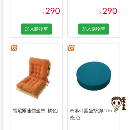
290
290
$
$
加入購物車
加入購物車
雪尼爾連體坐墊 (橘色)
棉麻蒲團坐墊(厚10cm)
(藍色)