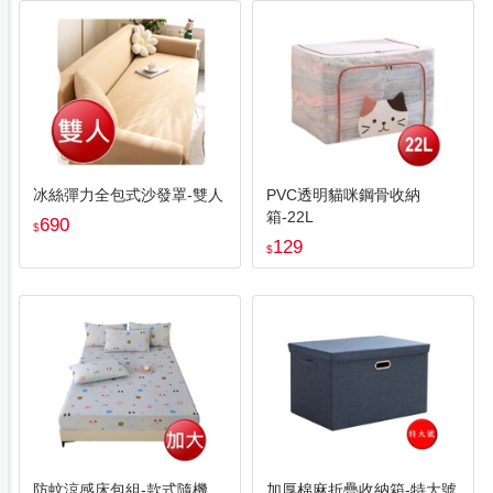
冰絲彈力全包式沙發罩-雙人
PVC透明貓咪鋼骨收納
箱-22L
690
$
129
$
防蚊涼感床包組-款式隨機
加厚棉麻折疊收納箱-特大號