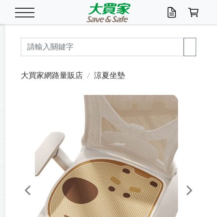
米/五穀/濃湯
休閒零嘴
養生保健/常備品
沐浴乳香皂
鍋具/飲水/廚房
衛生紙/濕巾
廚房家電
文具/辦公用品
冷凍免運
米/糙米
食用油
包麵
魚罐
初一十五拜拜懶
餅乾
糖果/蜜餞/果凍
茶飲料
雞精/飲品
奶粉
綠茶
即溶咖啡
沐浴乳
洗髮/護髮
牙 刷
潔顏產品
臉部保養
鍋具/餐具
掃除/清潔用具
寢具/家具
寵物食品
抽取衛生紙/濕巾
洗衣精
廚房/餐具清潔
衛生棉
箱購免運區
料理鍋具
除濕/清淨機
除塵家電
電腦周邊
文具用品
機車/腳踏車百貨
戶外/休閒用品
服飾內著
生鮮食品
食品免運
季節活動
大買家網路量販店
涼夏坐墊
油/調味料
美味餅乾
奶粉/穀麥片
美髮造型
掃除用具/照明/五金
衣物清潔
季節家電
汽機車百貨
箱購免運
五穀/南北貨
醬油.油膏.蠔油
碗麵/義大利麵
醬菜/玉米罐
零嘴
糕餅/點心
巧克力
果汁咖啡
機能保健
麥片/玉米片
紅茶
咖啡豆/粉/濾掛
香皂/洗手乳
造型髮品
牙膏/漱口水
卸妝/粉刺調理
面/眼膜
保鮮/微波
洗衣/曬衣用具
收納用品
寵物清潔/百貨
廚房紙巾/平版/
洗衣粉/皂
浴廁/水管清潔
嬰兒尿布
烤箱/微波/電磁爐
風扇/防蚊家電
美容家電
數位週邊
辦公文具/收納
汽車百貨
健身/按摩/瑜珈
配件
調理食品
清潔用品免運
店長推薦
泡麵 / 麵條
糖果/巧克力
特色茶品
口腔清潔
傢飾/收納/衛浴
居家清潔
生活家電
休閒/運動
主題專區
湯類/湯塊
調味用品
麵條/快煮麵/米粉
調理食品
堅果/海苔
洋芋片
碳酸/礦泉水
族群保健
沖調穀粉/隨手包
奶茶/花草茶
可可/糖/奶精
染髮產品
口腔配件
刮鬍用品
身體保養
飲水用具
電池/延長線
衛浴/毛巾
園藝用品
箱購免運區
漂白水/柔軟精
居家清潔/除濕芳
成人紙尿褲
快煮壺/烘碗機
電暖器
家用電器
手機/平板周邊
玩具/擺設小物
測量/護具/其他
男/女/機能包
居家/汽百用品
這夏不怕熱
罐頭調理包
飲料
咖啡/可可
臉部清潔
寵物/園藝
衛生棉/護墊
3C/電腦周邊/OA
服飾/配件
咖哩/沾拌醬/抹醬
箱購專區
肉鬆/肉醬罐
肉乾/豆乾
節日限定伴手禮
保久乳/豆米漿
常備/醫材/口罩
烏龍/普洱茶/其他
開架彩妝/防曬
廚房配件
燈泡/檯燈/照明
地墊/家飾品
日用活動區
箱購免運區
防蚊/殺蟲
咖啡機/果汁調理
辦公用具
球類/運動
戶外/室內鞋
綠意露營生活
開架/身體保養
成人/嬰兒紙尿褲
點心罐
機能飲料
▶保健品牌推薦
黑糖桂圓/蜂蜜醋
修繕/五金/祭祀
Previous
Next
箱購飲料