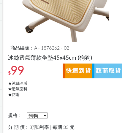
商品編號：A - 1876262 - 02
冰絲透氣薄款坐墊45x45cm
(狗狗)
99
$
★冰絲涼感
★透氣面料
★防滑
規格 :
分 期 價 :
3期0利率 | 每期 33 元