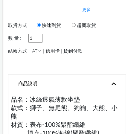
更多
取貨方式 :
快速到貨
超商取貨
數 量 :
結帳方式 :
ATM | 信用卡 | 貨到付款
商品說明
品名：冰絲透氣薄款坐墊
款式：獅子、無尾熊、狗狗、大熊、小
熊
材質：表布-100%聚酯纖維
填充-100%海綿(聚酯纖維)