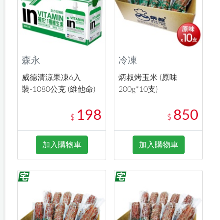
森永
冷凍
威德清涼果凍6入
炳叔烤玉米 (原味
裝-1080公克 (維他命)
200g*10支)
198
850
$
$
加入購物車
加入購物車