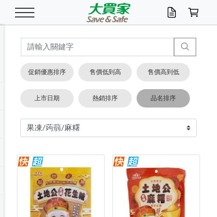
米/五穀/濃湯
休閒零嘴
養生保健/常備品
沐浴乳香皂
鍋具/飲水/廚房
衛生紙/濕巾
廚房家電
文具/辦公用品
冷凍免運
米/糙米
食用油
包麵
魚罐
初一十五拜拜懶
餅乾
糖果/蜜餞/果凍
茶飲料
雞精/飲品
奶粉
綠茶
即溶咖啡
沐浴乳
洗髮/護髮
牙 刷
潔顏產品
臉部保養
鍋具/餐具
掃除/清潔用具
寢具/家具
寵物食品
抽取衛生紙/濕巾
洗衣精
廚房/餐具清潔
衛生棉
箱購免運區
料理鍋具
除濕/清淨機
除塵家電
電腦周邊
文具用品
機車/腳踏車百貨
戶外/休閒用品
服飾內著
生鮮食品
食品免運
季節活動
促銷優惠排序
售價低到高
售價高到低
油/調味料
美味餅乾
奶粉/穀麥片
美髮造型
掃除用具/照明/五金
衣物清潔
季節家電
汽機車百貨
箱購免運
五穀/南北貨
醬油.油膏.蠔油
碗麵/義大利麵
醬菜/玉米罐
零嘴
糕餅/點心
巧克力
果汁咖啡
機能保健
麥片/玉米片
紅茶
咖啡豆/粉/濾掛
香皂/洗手乳
造型髮品
牙膏/漱口水
卸妝/粉刺調理
面/眼膜
保鮮/微波
洗衣/曬衣用具
收納用品
寵物清潔/百貨
廚房紙巾/平版/
洗衣粉/皂
浴廁/水管清潔
嬰兒尿布
烤箱/微波/電磁爐
風扇/防蚊家電
美容家電
數位週邊
辦公文具/收納
汽車百貨
健身/按摩/瑜珈
配件
調理食品
清潔用品免運
店長推薦
上市日期
熱銷排序
品名排序
泡麵 / 麵條
糖果/巧克力
特色茶品
口腔清潔
傢飾/收納/衛浴
居家清潔
生活家電
休閒/運動
主題專區
湯類/湯塊
調味用品
麵條/快煮麵/米粉
調理食品
堅果/海苔
洋芋片
碳酸/礦泉水
族群保健
沖調穀粉/隨手包
奶茶/花草茶
可可/糖/奶精
染髮產品
口腔配件
刮鬍用品
身體保養
飲水用具
電池/延長線
衛浴/毛巾
園藝用品
箱購免運區
漂白水/柔軟精
居家清潔/除濕芳
成人紙尿褲
快煮壺/烘碗機
電暖器
家用電器
手機/平板周邊
玩具/擺設小物
測量/護具/其他
男/女/機能包
居家/汽百用品
這夏不怕熱
罐頭調理包
飲料
咖啡/可可
臉部清潔
寵物/園藝
衛生棉/護墊
3C/電腦周邊/OA
服飾/配件
咖哩/沾拌醬/抹醬
箱購專區
肉鬆/肉醬罐
肉乾/豆乾
節日限定伴手禮
保久乳/豆米漿
常備/醫材/口罩
烏龍/普洱茶/其他
開架彩妝/防曬
廚房配件
燈泡/檯燈/照明
地墊/家飾品
日用活動區
箱購免運區
防蚊/殺蟲
咖啡機/果汁調理
辦公用具
球類/運動
戶外/室內鞋
綠意露營生活
開架/身體保養
成人/嬰兒紙尿褲
點心罐
機能飲料
▶保健品牌推薦
黑糖桂圓/蜂蜜醋
修繕/五金/祭祀
箱購飲料