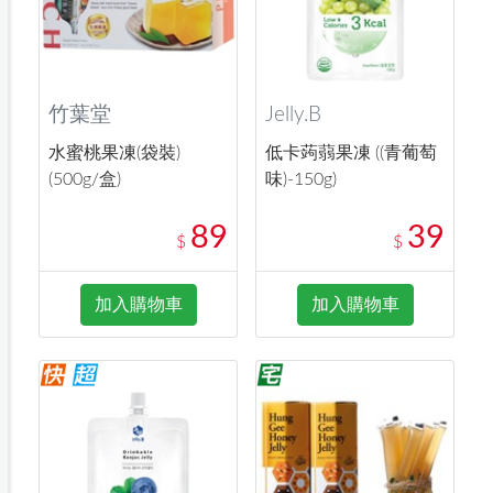
竹葉堂
Jelly.B
水蜜桃果凍(袋裝)
低卡蒟蒻果凍 ((青葡萄
(500g/盒)
味)-150g)
89
39
$
$
加入購物車
加入購物車