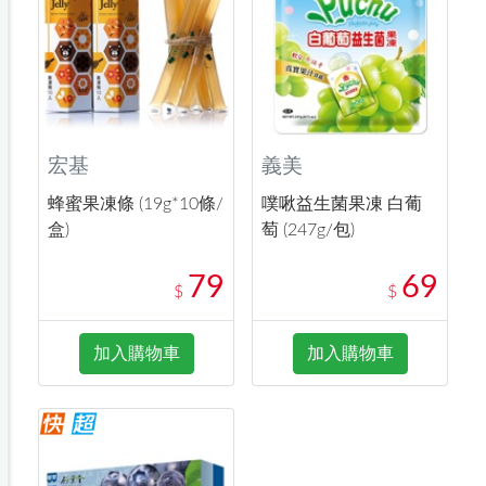
宏基
義美
蜂蜜果凍條 (19g*10條/
噗啾益生菌果凍 白葡
盒)
萄 (247g/包)
79
69
$
$
加入購物車
加入購物車