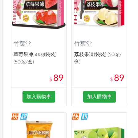
竹葉堂
竹葉堂
草莓果凍500g(袋裝)
荔枝果凍(袋裝) (500g/
(500g/盒)
盒)
89
89
$
$
加入購物車
加入購物車