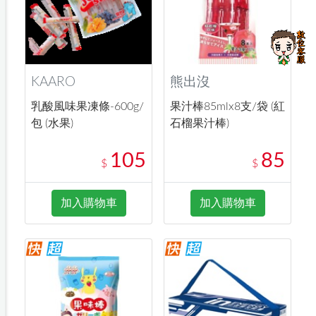
KAARO
熊出沒
乳酸風味果凍條-600g/
果汁棒85mlx8支/袋 (紅
包 (水果)
石榴果汁棒)
105
85
$
$
加入購物車
加入購物車