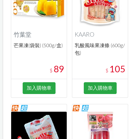
竹葉堂
KAARO
芒果凍(袋裝) (500g/盒)
乳酸風味果凍條 (600g/
包)
89
105
$
$
加入購物車
加入購物車