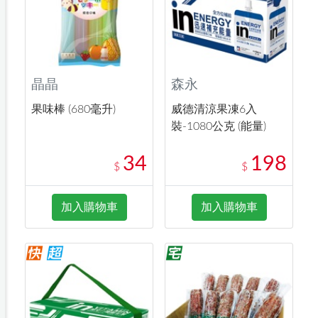
晶晶
森永
果味棒 (680毫升)
威德清涼果凍6入
裝-1080公克 (能量)
34
198
$
$
加入購物車
加入購物車