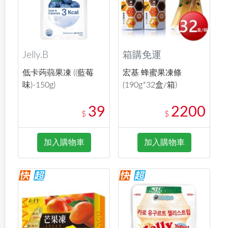
Jelly.B
箱購免運
低卡蒟蒻果凍 ((藍莓
宏基 蜂蜜果凍條
味)-150g)
(190g*32盒/箱)
39
2200
$
$
加入購物車
加入購物車