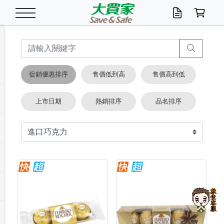
米/五穀/濃湯
休閒零嘴
養生保健/常備品
沐浴乳香皂
鍋具/飲水/廚房
衛生紙/濕巾
廚房家電
文具/辦公用品
冷凍免運
米/糙米
食用油
包麵
魚罐
初一十五拜拜懶
餅乾
糖果/蜜餞/果凍
茶飲料
雞精/飲品
奶粉
綠茶
即溶咖啡
沐浴乳
洗髮/護髮
牙 刷
潔顏產品
臉部保養
鍋具/餐具
掃除/清潔用具
寢具/家具
寵物食品
抽取衛生紙/濕巾
洗衣精
廚房/餐具清潔
衛生棉
箱購免運區
料理鍋具
除濕/清淨機
除塵家電
電腦周邊
文具用品
機車/腳踏車百貨
戶外/休閒用品
服飾內著
生鮮食品
食品免運
季節活動
促銷優惠排序
售價低到高
售價高到低
油/調味料
美味餅乾
奶粉/穀麥片
美髮造型
掃除用具/照明/五金
衣物清潔
季節家電
汽機車百貨
箱購免運
五穀/南北貨
醬油.油膏.蠔油
碗麵/義大利麵
醬菜/玉米罐
零嘴
糕餅/點心
巧克力
果汁咖啡
機能保健
麥片/玉米片
紅茶
咖啡豆/粉/濾掛
香皂/洗手乳
造型髮品
牙膏/漱口水
卸妝/粉刺調理
面/眼膜
保鮮/微波
洗衣/曬衣用具
收納用品
寵物清潔/百貨
廚房紙巾/平版/
洗衣粉/皂
浴廁/水管清潔
嬰兒尿布
烤箱/微波/電磁爐
風扇/防蚊家電
美容家電
數位週邊
辦公文具/收納
汽車百貨
健身/按摩/瑜珈
配件
調理食品
清潔用品免運
店長推薦
上市日期
熱銷排序
品名排序
泡麵 / 麵條
糖果/巧克力
特色茶品
口腔清潔
傢飾/收納/衛浴
居家清潔
生活家電
休閒/運動
主題專區
湯類/湯塊
調味用品
麵條/快煮麵/米粉
調理食品
堅果/海苔
洋芋片
碳酸/礦泉水
族群保健
沖調穀粉/隨手包
奶茶/花草茶
可可/糖/奶精
染髮產品
口腔配件
刮鬍用品
身體保養
飲水用具
電池/延長線
衛浴/毛巾
園藝用品
箱購免運區
漂白水/柔軟精
居家清潔/除濕芳
成人紙尿褲
快煮壺/烘碗機
電暖器
家用電器
手機/平板周邊
玩具/擺設小物
測量/護具/其他
男/女/機能包
居家/汽百用品
這夏不怕熱
罐頭調理包
飲料
咖啡/可可
臉部清潔
寵物/園藝
衛生棉/護墊
3C/電腦周邊/OA
服飾/配件
咖哩/沾拌醬/抹醬
箱購專區
肉鬆/肉醬罐
肉乾/豆乾
節日限定伴手禮
保久乳/豆米漿
常備/醫材/口罩
烏龍/普洱茶/其他
開架彩妝/防曬
廚房配件
燈泡/檯燈/照明
地墊/家飾品
日用活動區
箱購免運區
防蚊/殺蟲
咖啡機/果汁調理
辦公用具
球類/運動
戶外/室內鞋
綠意露營生活
開架/身體保養
成人/嬰兒紙尿褲
點心罐
機能飲料
▶保健品牌推薦
黑糖桂圓/蜂蜜醋
修繕/五金/祭祀
箱購飲料