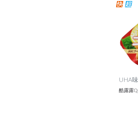
UHA
酷露露Q糖