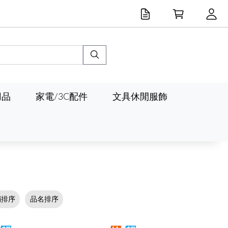
用品
家電/3C配件
文具休閒服飾
銷排序
品名排序