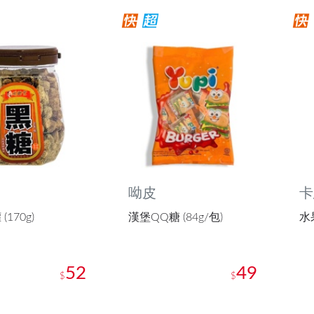
呦皮
卡
170g)
漢堡QQ糖 (84g/包)
水
52
49
$
$