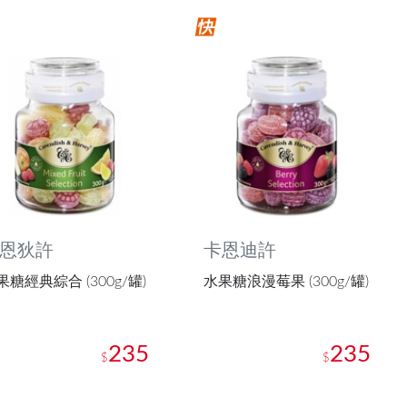
恩狄許
卡恩迪許
果糖經典綜合 (300g/罐)
水果糖浪漫莓果 (300g/罐)
235
235
$
$