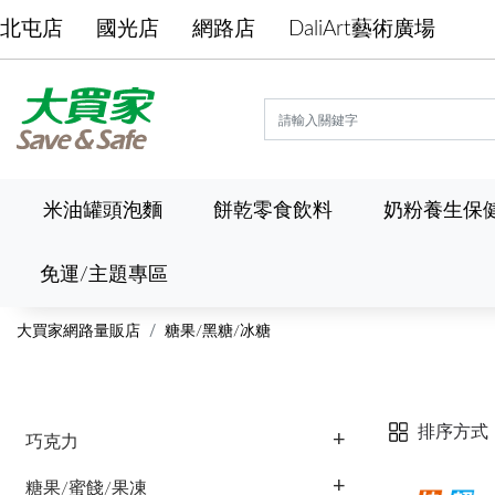
北屯店
國光店
網路店
DaliArt藝術廣場
米油罐頭泡麵
餅乾零食飲料
奶粉養生保
免運/主題專區
大買家網路量販店
糖果/黑糖/冰糖
排序方式
巧克力
糖果/蜜餞/果凍