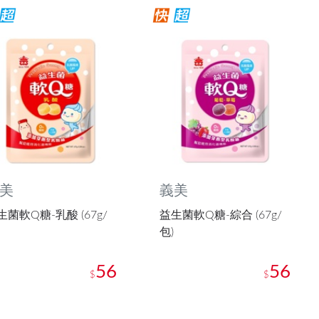
美
義美
生菌軟Q糖-乳酸 (67g/
益生菌軟Q糖-綜合 (67g/
包)
56
56
$
$