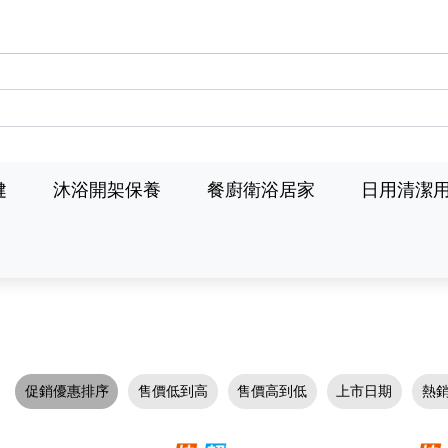
健
沐浴開架保養
餐廚衛浴居家
日用清潔
促銷優惠排序
售價低到高
售價高到低
上市日期
熱