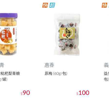
青
惠香
義
方枇杷梨膏糖
原梅 (60g/包)
益
g/罐)
包)
90
100
$
$