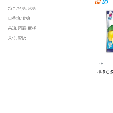
糖果/黑糖/冰糖
口香糖/喉糖
果凍/蒟蒻/麻糬
果乾/蜜餞
BF
檸檬糖(袋裝