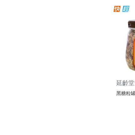
延齡堂
黑糖粒罐 (