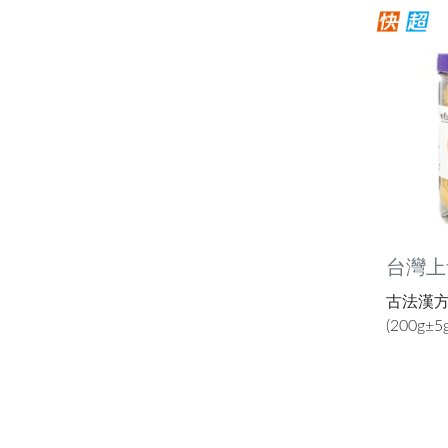
台灣上
古法漢
(200g±5