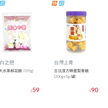
白之戀
台灣上青
大水果棉花糖 (105g)
古法漢方蜂蜜梨膏糖
(200g±5g/罐)
59
90
$
$