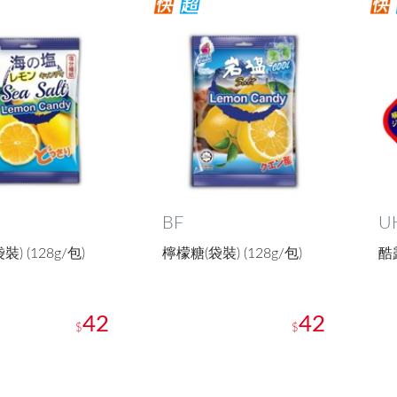
BF
U
) (128g/包)
檸檬糖(袋裝) (128g/包)
酷
42
42
$
$