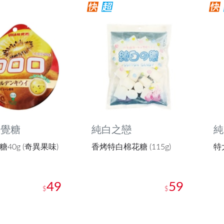
味覺糖
純白之戀
純
40g (奇異果味)
香烤特白棉花糖 (115g)
特
49
59
$
$