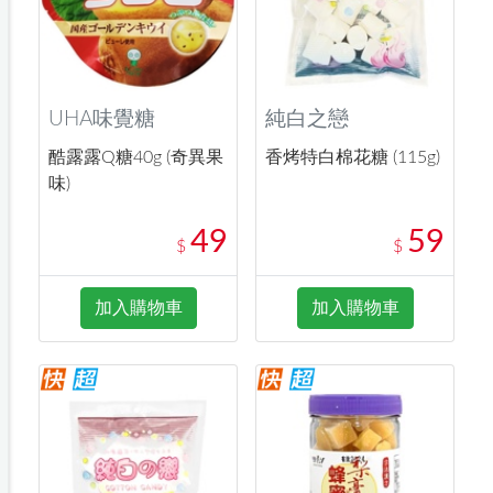
UHA味覺糖
純白之戀
酷露露Q糖40g (奇異果
香烤特白棉花糖 (115g)
味)
49
59
$
$
加入購物車
加入購物車