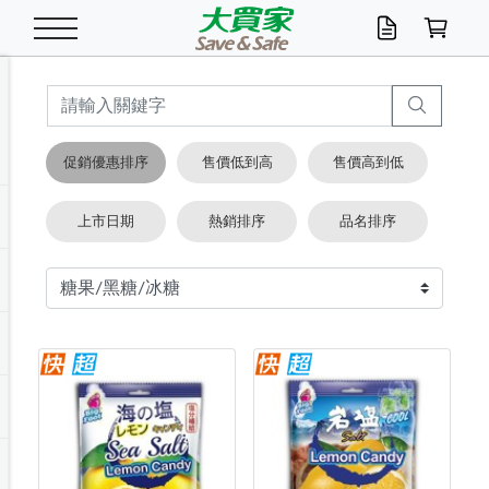
米/五穀/濃湯
休閒零嘴
養生保健/常備品
沐浴乳香皂
鍋具/飲水/廚房
衛生紙/濕巾
廚房家電
文具/辦公用品
冷凍免運
米/糙米
食用油
包麵
魚罐
初一十五拜拜懶
餅乾
糖果/蜜餞/果凍
茶飲料
雞精/飲品
奶粉
綠茶
即溶咖啡
沐浴乳
洗髮/護髮
牙 刷
潔顏產品
臉部保養
鍋具/餐具
掃除/清潔用具
寢具/家具
寵物食品
抽取衛生紙/濕巾
洗衣精
廚房/餐具清潔
衛生棉
箱購免運區
料理鍋具
除濕/清淨機
除塵家電
電腦周邊
文具用品
機車/腳踏車百貨
戶外/休閒用品
服飾內著
生鮮食品
食品免運
季節活動
促銷優惠排序
售價低到高
售價高到低
油/調味料
美味餅乾
奶粉/穀麥片
美髮造型
掃除用具/照明/五金
衣物清潔
季節家電
汽機車百貨
箱購免運
五穀/南北貨
醬油.油膏.蠔油
碗麵/義大利麵
醬菜/玉米罐
零嘴
糕餅/點心
巧克力
果汁咖啡
機能保健
麥片/玉米片
紅茶
咖啡豆/粉/濾掛
香皂/洗手乳
造型髮品
牙膏/漱口水
卸妝/粉刺調理
面/眼膜
保鮮/微波
洗衣/曬衣用具
收納用品
寵物清潔/百貨
廚房紙巾/平版/
洗衣粉/皂
浴廁/水管清潔
嬰兒尿布
烤箱/微波/電磁爐
風扇/防蚊家電
美容家電
數位週邊
辦公文具/收納
汽車百貨
健身/按摩/瑜珈
配件
調理食品
清潔用品免運
店長推薦
上市日期
熱銷排序
品名排序
泡麵 / 麵條
糖果/巧克力
特色茶品
口腔清潔
傢飾/收納/衛浴
居家清潔
生活家電
休閒/運動
主題專區
湯類/湯塊
調味用品
麵條/快煮麵/米粉
調理食品
堅果/海苔
洋芋片
碳酸/礦泉水
族群保健
沖調穀粉/隨手包
奶茶/花草茶
可可/糖/奶精
染髮產品
口腔配件
刮鬍用品
身體保養
飲水用具
電池/延長線
衛浴/毛巾
園藝用品
箱購免運區
漂白水/柔軟精
居家清潔/除濕芳
成人紙尿褲
快煮壺/烘碗機
電暖器
家用電器
手機/平板周邊
玩具/擺設小物
測量/護具/其他
男/女/機能包
居家/汽百用品
這夏不怕熱
罐頭調理包
飲料
咖啡/可可
臉部清潔
寵物/園藝
衛生棉/護墊
3C/電腦周邊/OA
服飾/配件
咖哩/沾拌醬/抹醬
箱購專區
肉鬆/肉醬罐
肉乾/豆乾
節日限定伴手禮
保久乳/豆米漿
常備/醫材/口罩
烏龍/普洱茶/其他
開架彩妝/防曬
廚房配件
燈泡/檯燈/照明
地墊/家飾品
日用活動區
箱購免運區
防蚊/殺蟲
咖啡機/果汁調理
辦公用具
球類/運動
戶外/室內鞋
綠意露營生活
開架/身體保養
成人/嬰兒紙尿褲
點心罐
機能飲料
▶保健品牌推薦
黑糖桂圓/蜂蜜醋
修繕/五金/祭祀
箱購飲料