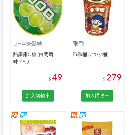
UHA味覺糖
乖乖
酷露露Q糖 (白葡萄
乖乖桶 (720g/桶)
味-48g)
49
279
$
$
加入購物車
加入購物車