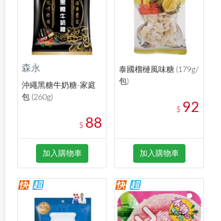
森永
泰國榴槤風味糖 (179g/
包)
沖繩黑糖牛奶糖-家庭
包 (260g)
92
$
88
$
加入購物車
加入購物車