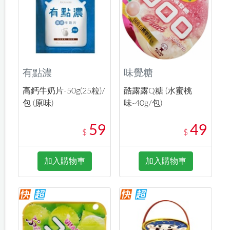
有點濃
味覺糖
高鈣牛奶片-50g(25粒)/
酷露露Q糖 (水蜜桃
包 (原味)
味-40g/包)
59
49
$
$
加入購物車
加入購物車