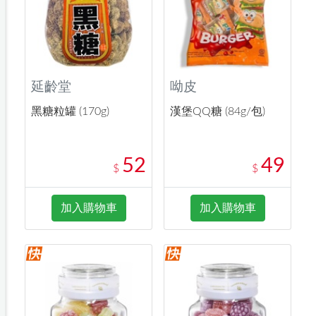
延齡堂
呦皮
黑糖粒罐 (170g)
漢堡QQ糖 (84g/包)
52
49
$
$
加入購物車
加入購物車