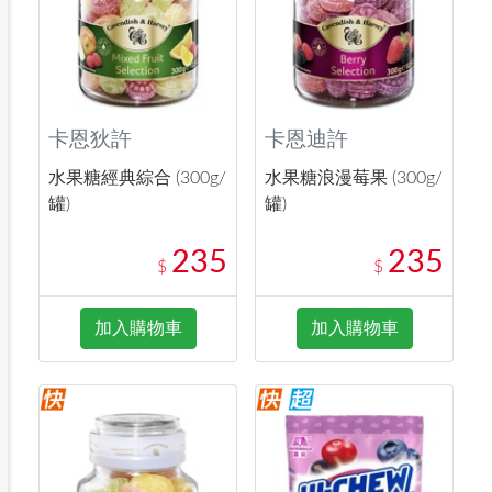
卡恩狄許
卡恩迪許
水果糖經典綜合 (300g/
水果糖浪漫莓果 (300g/
罐)
罐)
235
235
$
$
加入購物車
加入購物車