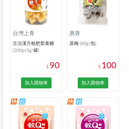
台灣上青
惠香
古法漢方枇杷梨膏糖
原梅 (60g/包)
(200g±5g/罐)
90
100
$
$
加入購物車
加入購物車