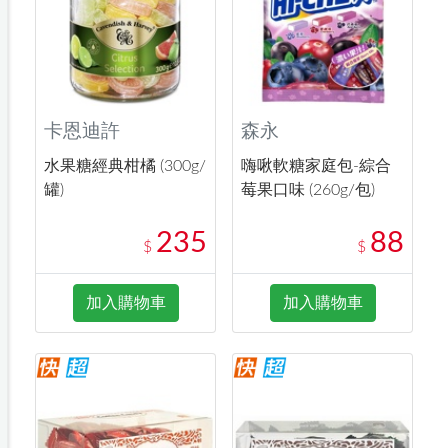
卡恩迪許
森永
水果糖經典柑橘 (300g/
嗨啾軟糖家庭包-綜合
罐)
莓果口味 (260g/包)
235
88
$
$
加入購物車
加入購物車