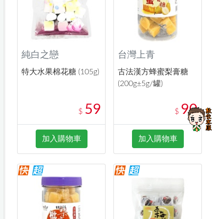
純白之戀
台灣上青
特大水果棉花糖 (105g)
古法漢方蜂蜜梨膏糖
(200g±5g/罐)
59
90
$
$
加入購物車
加入購物車