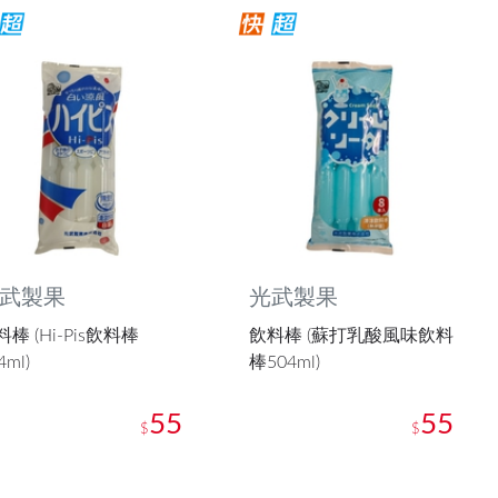
武製果
光武製果
棒 (Hi-Pis飲料棒
飲料棒 (蘇打乳酸風味飲料
4ml)
棒504ml)
55
55
$
$