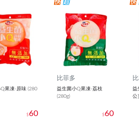
比菲多
比
果凍-原味 (280
益生菌小Q果凍-荔枝
益
(280g)
公
60
60
$
$