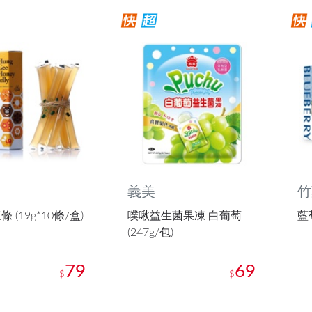
義美
竹
 (19g*10條/盒)
噗啾益生菌果凍 白葡萄
藍莓
(247g/包)
79
69
$
$