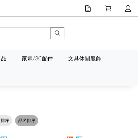
用品
家電/3C配件
文具休閒服飾
銷排序
品名排序