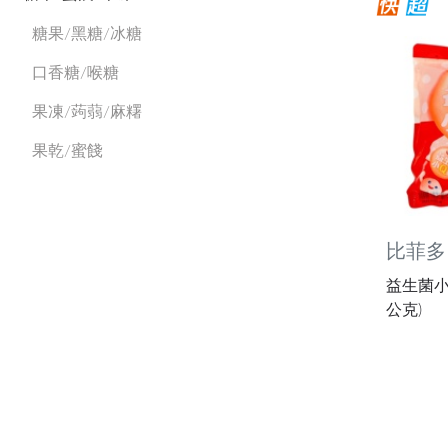
糖果/黑糖/冰糖
口香糖/喉糖
果凍/蒟蒻/麻糬
果乾/蜜餞
比菲多
益生菌小Q
公克)