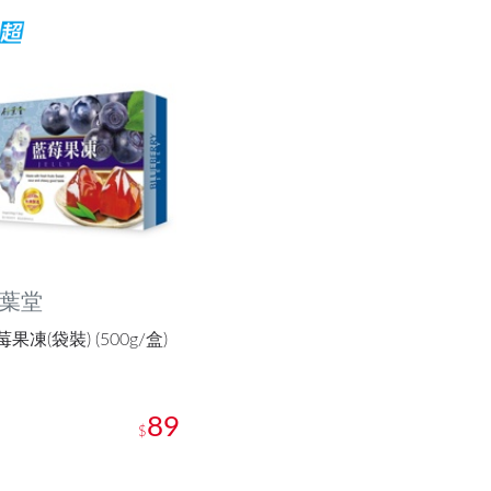
葉堂
果凍(袋裝) (500g/盒)
89
$