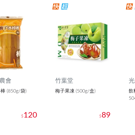
農會
竹葉堂
光
 (850g/袋)
梅子果凍 (500g/盒)
飲料
50
120
89
$
$