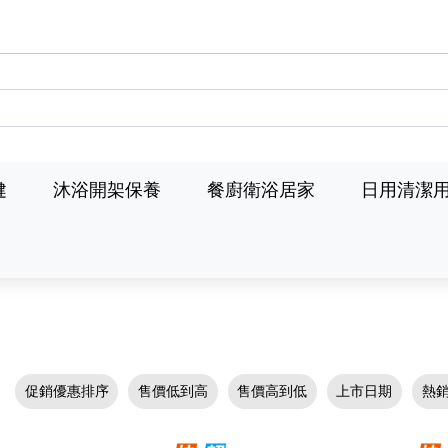
健
沐浴開架保養
餐廚衛浴居家
日用清潔
促銷優惠排序
售價低到高
售價高到低
上市日期
熱