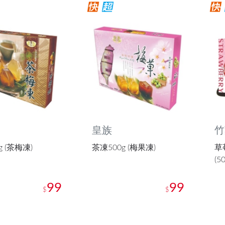
皇族
竹
g (茶梅凍)
茶凍500g (梅果凍)
草
(5
99
99
$
$