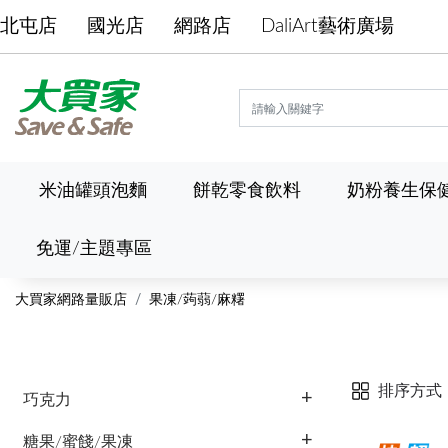
北屯店
國光店
網路店
DaliArt藝術廣場
米油罐頭泡麵
餅乾零食飲料
奶粉養生保
免運/主題專區
大買家網路量販店
果凍/蒟蒻/麻糬
排序方式
巧克力
糖果/蜜餞/果凍