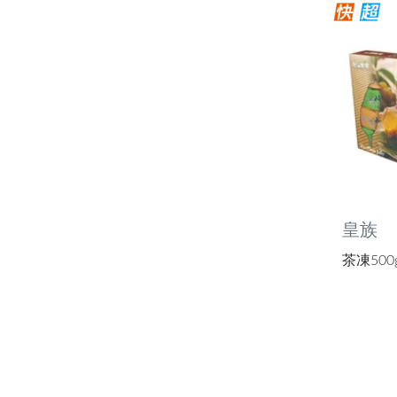
皇族
茶凍500