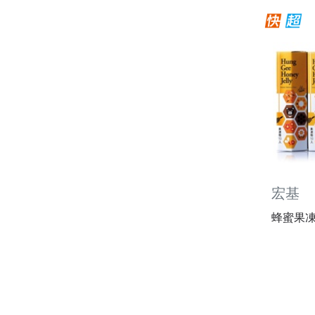
宏基
蜂蜜果凍條