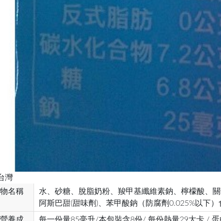
台灣
物名稱
水、砂糖、脫脂奶粉、羧甲基纖維素鈉、檸檬酸、關
阿斯巴甜(甜味劑)、苯甲酸鈉（防腐劑0.025%以
營養成
每一份量85毫升/本包裝含8份/ 每份熱量29大卡 / 蛋