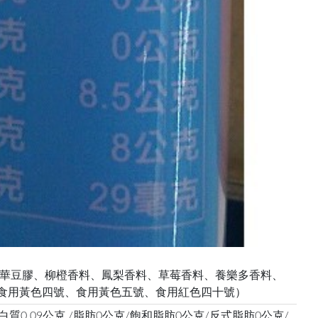
華豆膠、柳橙香料、鳳梨香料、草莓香料、養樂多香料、
下）食用黃色四號、食用黃色五號、食用紅色四十號）
白質0.09公克 /脂肪0公克/飽和脂肪0公克/反式脂肪0公克/