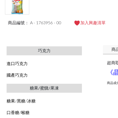
商品編號： A - 1763956 - 00
加入興趣清單
商
巧克力
超商
進口巧克力
《晶
國產巧克力
商品成
糖果/蜜餞/果凍
糖果/黑糖/冰糖
口香糖/喉糖