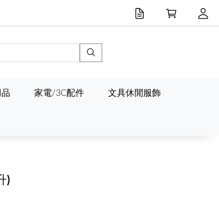
用品
家電/3C配件
文具休閒服飾
升)