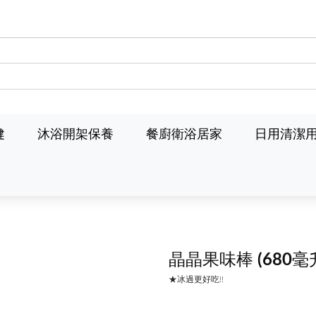
健
沐浴開架保養
餐廚衛浴居家
日用清潔
晶晶果味棒
(680毫
★冰過更好吃!!