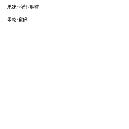
果凍/蒟蒻/麻糬
果乾/蜜餞