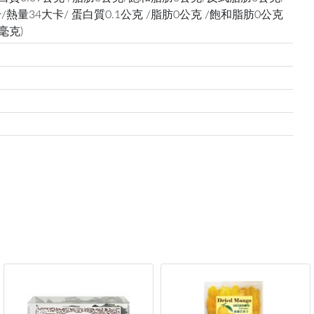
升/熱量34大卡/ 蛋白質0.1公克 /脂肪0公克 /飽和脂肪0公克
毫克)