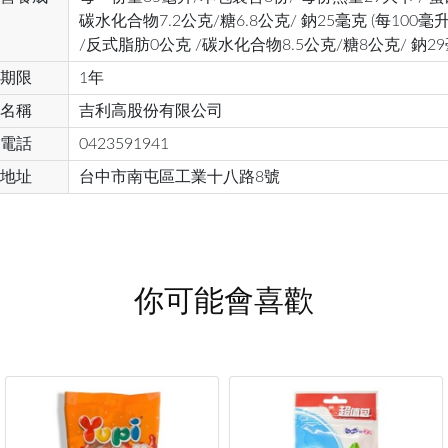
碳水化合物7.2公克/糖6.8公克/ 鈉25毫克 (每100毫
/反式脂肪0公克 /碳水化合物8.5公克/糖8公克/ 鈉29
期限
1年
名稱
吉利高股份有限公司
電話
0423591941
地址
台中市南屯區工業十八路8號
你可能會喜歡