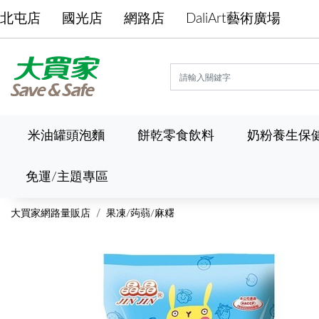
北屯店
國光店
網路店
DaliArt藝術廣場
米油罐頭泡麵
餅乾零食飲料
奶粉養生保
免運/主題專區
大買家網路量販店
果凍/蒟蒻/麻糬