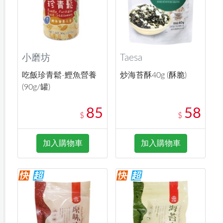
小磨坊
Taesa
吃飯珍青鬆-鰹魚營養
炒海苔酥40g (酥脆)
(90g/罐)
85
58
$
$
加入購物車
加入購物車