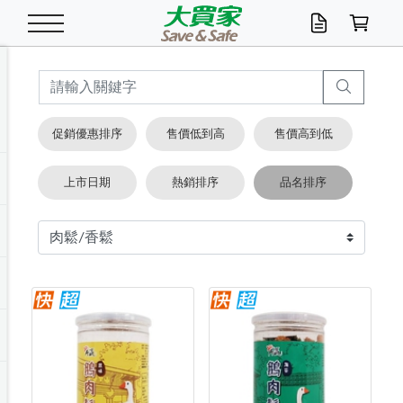
米/五穀/濃湯
休閒零嘴
養生保健/常備品
沐浴乳香皂
鍋具/飲水/廚房
衛生紙/濕巾
廚房家電
文具/辦公用品
冷凍免運
米/糙米
食用油
包麵
魚罐
初一十五拜拜懶
餅乾
糖果/蜜餞/果凍
茶飲料
雞精/飲品
奶粉
綠茶
即溶咖啡
沐浴乳
洗髮/護髮
牙 刷
潔顏產品
臉部保養
鍋具/餐具
掃除/清潔用具
寢具/家具
寵物食品
抽取衛生紙/濕巾
洗衣精
廚房/餐具清潔
衛生棉
箱購免運區
料理鍋具
除濕/清淨機
除塵家電
電腦周邊
文具用品
機車/腳踏車百貨
戶外/休閒用品
服飾內著
生鮮食品
食品免運
季節活動
促銷優惠排序
售價低到高
售價高到低
油/調味料
美味餅乾
奶粉/穀麥片
美髮造型
掃除用具/照明/五金
衣物清潔
季節家電
汽機車百貨
箱購免運
五穀/南北貨
醬油.油膏.蠔油
碗麵/義大利麵
醬菜/玉米罐
零嘴
糕餅/點心
巧克力
果汁咖啡
機能保健
麥片/玉米片
紅茶
咖啡豆/粉/濾掛
香皂/洗手乳
造型髮品
牙膏/漱口水
卸妝/粉刺調理
面/眼膜
保鮮/微波
洗衣/曬衣用具
收納用品
寵物清潔/百貨
廚房紙巾/平版/
洗衣粉/皂
浴廁/水管清潔
嬰兒尿布
烤箱/微波/電磁爐
風扇/防蚊家電
美容家電
數位週邊
辦公文具/收納
汽車百貨
健身/按摩/瑜珈
配件
調理食品
清潔用品免運
店長推薦
上市日期
熱銷排序
品名排序
泡麵 / 麵條
糖果/巧克力
特色茶品
口腔清潔
傢飾/收納/衛浴
居家清潔
生活家電
休閒/運動
主題專區
湯類/湯塊
調味用品
麵條/快煮麵/米粉
調理食品
堅果/海苔
洋芋片
碳酸/礦泉水
族群保健
沖調穀粉/隨手包
奶茶/花草茶
可可/糖/奶精
染髮產品
口腔配件
刮鬍用品
身體保養
飲水用具
電池/延長線
衛浴/毛巾
園藝用品
箱購免運區
漂白水/柔軟精
居家清潔/除濕芳
成人紙尿褲
快煮壺/烘碗機
電暖器
家用電器
手機/平板周邊
玩具/擺設小物
測量/護具/其他
男/女/機能包
居家/汽百用品
這夏不怕熱
罐頭調理包
飲料
咖啡/可可
臉部清潔
寵物/園藝
衛生棉/護墊
3C/電腦周邊/OA
服飾/配件
咖哩/沾拌醬/抹醬
箱購專區
肉鬆/肉醬罐
肉乾/豆乾
節日限定伴手禮
保久乳/豆米漿
常備/醫材/口罩
烏龍/普洱茶/其他
開架彩妝/防曬
廚房配件
燈泡/檯燈/照明
地墊/家飾品
日用活動區
箱購免運區
防蚊/殺蟲
咖啡機/果汁調理
辦公用具
球類/運動
戶外/室內鞋
綠意露營生活
開架/身體保養
成人/嬰兒紙尿褲
點心罐
機能飲料
▶保健品牌推薦
黑糖桂圓/蜂蜜醋
修繕/五金/祭祀
箱購飲料