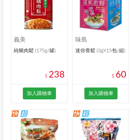
義美
味島
純豬肉鬆 (175g/罐)
迷你香鬆 (3gX15包/組)
238
60
$
$
加入購物車
加入購物車