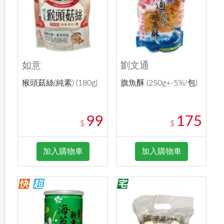
如意
劉文通
猴頭菇絲(純素) (180g)
旗魚酥 (250g+-5%/包)
99
175
$
$
加入購物車
加入購物車