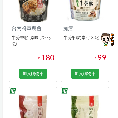
台南將軍農會
如意
牛蒡香鬆-原味 (220g/
牛蒡酥(純素) (180g)
包)
180
99
$
$
加入購物車
加入購物車