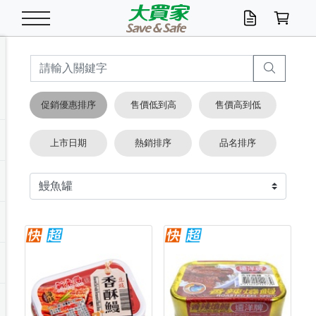
米/五穀/濃湯
休閒零嘴
養生保健/常備品
沐浴乳香皂
鍋具/飲水/廚房
衛生紙/濕巾
廚房家電
文具/辦公用品
冷凍免運
米/糙米
食用油
包麵
魚罐
初一十五拜拜懶
餅乾
糖果/蜜餞/果凍
茶飲料
雞精/飲品
奶粉
綠茶
即溶咖啡
沐浴乳
洗髮/護髮
牙 刷
潔顏產品
臉部保養
鍋具/餐具
掃除/清潔用具
寢具/家具
寵物食品
抽取衛生紙/濕巾
洗衣精
廚房/餐具清潔
衛生棉
箱購免運區
料理鍋具
除濕/清淨機
除塵家電
電腦周邊
文具用品
機車/腳踏車百貨
戶外/休閒用品
服飾內著
生鮮食品
食品免運
季節活動
促銷優惠排序
售價低到高
售價高到低
油/調味料
美味餅乾
奶粉/穀麥片
美髮造型
掃除用具/照明/五金
衣物清潔
季節家電
汽機車百貨
箱購免運
五穀/南北貨
醬油.油膏.蠔油
碗麵/義大利麵
醬菜/玉米罐
零嘴
糕餅/點心
巧克力
果汁咖啡
機能保健
麥片/玉米片
紅茶
咖啡豆/粉/濾掛
香皂/洗手乳
造型髮品
牙膏/漱口水
卸妝/粉刺調理
面/眼膜
保鮮/微波
洗衣/曬衣用具
收納用品
寵物清潔/百貨
廚房紙巾/平版/
洗衣粉/皂
浴廁/水管清潔
嬰兒尿布
烤箱/微波/電磁爐
風扇/防蚊家電
美容家電
數位週邊
辦公文具/收納
汽車百貨
健身/按摩/瑜珈
配件
調理食品
清潔用品免運
店長推薦
上市日期
熱銷排序
品名排序
泡麵 / 麵條
糖果/巧克力
特色茶品
口腔清潔
傢飾/收納/衛浴
居家清潔
生活家電
休閒/運動
主題專區
湯類/湯塊
調味用品
麵條/快煮麵/米粉
調理食品
堅果/海苔
洋芋片
碳酸/礦泉水
族群保健
沖調穀粉/隨手包
奶茶/花草茶
可可/糖/奶精
染髮產品
口腔配件
刮鬍用品
身體保養
飲水用具
電池/延長線
衛浴/毛巾
園藝用品
箱購免運區
漂白水/柔軟精
居家清潔/除濕芳
成人紙尿褲
快煮壺/烘碗機
電暖器
家用電器
手機/平板周邊
玩具/擺設小物
測量/護具/其他
男/女/機能包
居家/汽百用品
這夏不怕熱
罐頭調理包
飲料
咖啡/可可
臉部清潔
寵物/園藝
衛生棉/護墊
3C/電腦周邊/OA
服飾/配件
咖哩/沾拌醬/抹醬
箱購專區
肉鬆/肉醬罐
肉乾/豆乾
節日限定伴手禮
保久乳/豆米漿
常備/醫材/口罩
烏龍/普洱茶/其他
開架彩妝/防曬
廚房配件
燈泡/檯燈/照明
地墊/家飾品
日用活動區
箱購免運區
防蚊/殺蟲
咖啡機/果汁調理
辦公用具
球類/運動
戶外/室內鞋
綠意露營生活
開架/身體保養
成人/嬰兒紙尿褲
點心罐
機能飲料
▶保健品牌推薦
黑糖桂圓/蜂蜜醋
修繕/五金/祭祀
箱購飲料