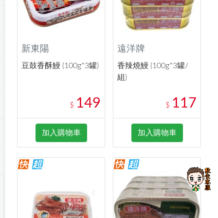
新東陽
遠洋牌
豆鼓香酥鰻 (100g*3罐)
香辣燒鰻 (100g*3罐/
組)
149
117
$
$
加入購物車
加入購物車