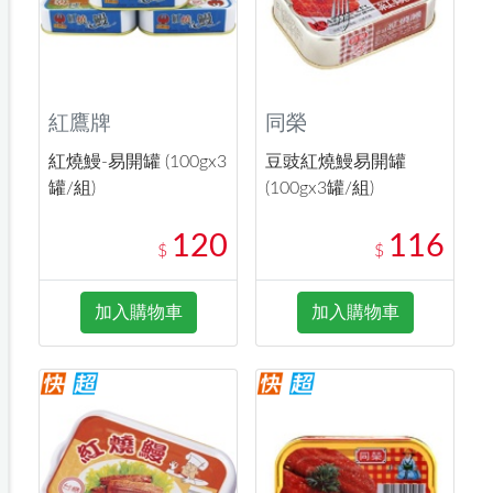
紅鷹牌
同榮
紅燒鰻-易開罐 (100gx3
豆豉紅燒鰻易開罐
罐/組)
(100gx3罐/組)
120
116
$
$
加入購物車
加入購物車