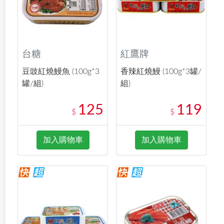
台糖
紅鷹牌
豆豉紅燒鰻魚 (100g*3
香辣紅燒鰻 (100g*3罐/
罐/組)
組)
125
119
$
$
加入購物車
加入購物車