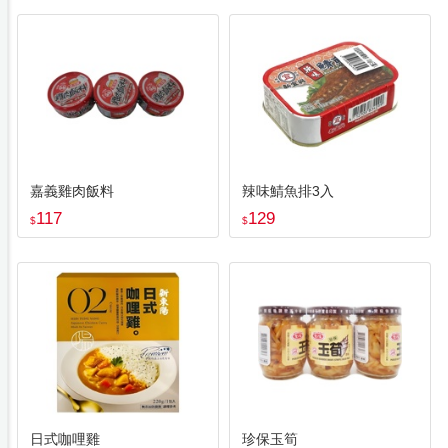
嘉義雞肉飯料
辣味鯖魚排3入
117
129
$
$
日式咖哩雞
珍保玉筍