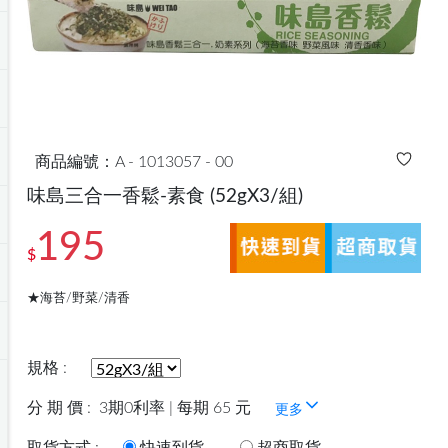
商品編號：A - 1013057 - 00
味島三合一香鬆-素食
(52gX3/組)
195
$
★海苔/野菜/清香
規格 :
分 期 價 :
3期0利率 | 每期 65 元
更多