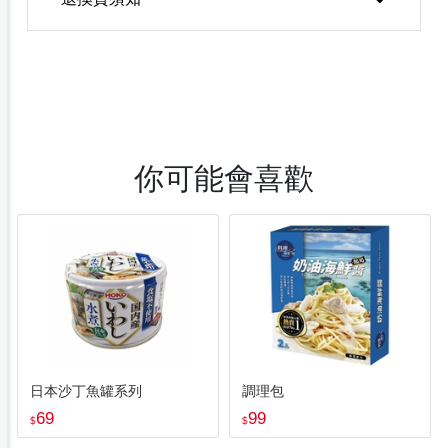
你可能會喜歡
日本沙丁魚罐系列
調理包
69
99
$
$