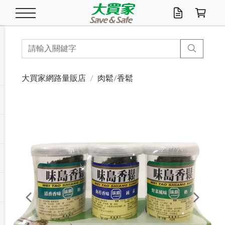
米/五穀/濃湯
休閒零嘴
養生保健/常備品
沐浴乳香皂
鍋具/飲水/廚房
衛生紙/濕巾
廚房家電
文具/辦公用品
冷凍免運
米/糙米
食用油
包麵
魚罐
初一十五拜拜懶
餅乾
糖果/蜜餞/果凍
茶飲料
雞精/飲品
奶粉
綠茶
即溶咖啡
沐浴乳
洗髮/護髮
牙 刷
潔顏產品
臉部保養
鍋具/餐具
掃除/清潔用具
寢具/家具
寵物食品
抽取衛生紙/濕巾
洗衣精
廚房/餐具清潔
衛生棉
箱購免運區
料理鍋具
除濕/清淨機
除塵家電
電腦周邊
文具用品
機車/腳踏車百貨
戶外/休閒用品
服飾內著
生鮮食品
食品免運
季節活動
大買家網路量販店
肉鬆/香鬆
油/調味料
美味餅乾
奶粉/穀麥片
美髮造型
掃除用具/照明/五金
衣物清潔
季節家電
汽機車百貨
箱購免運
五穀/南北貨
醬油.油膏.蠔油
碗麵/義大利麵
醬菜/玉米罐
零嘴
糕餅/點心
巧克力
果汁咖啡
機能保健
麥片/玉米片
紅茶
咖啡豆/粉/濾掛
香皂/洗手乳
造型髮品
牙膏/漱口水
卸妝/粉刺調理
面/眼膜
保鮮/微波
洗衣/曬衣用具
收納用品
寵物清潔/百貨
廚房紙巾/平版/
洗衣粉/皂
浴廁/水管清潔
嬰兒尿布
烤箱/微波/電磁爐
風扇/防蚊家電
美容家電
數位週邊
辦公文具/收納
汽車百貨
健身/按摩/瑜珈
配件
調理食品
清潔用品免運
店長推薦
泡麵 / 麵條
糖果/巧克力
特色茶品
口腔清潔
傢飾/收納/衛浴
居家清潔
生活家電
休閒/運動
主題專區
湯類/湯塊
調味用品
麵條/快煮麵/米粉
調理食品
堅果/海苔
洋芋片
碳酸/礦泉水
族群保健
沖調穀粉/隨手包
奶茶/花草茶
可可/糖/奶精
染髮產品
口腔配件
刮鬍用品
身體保養
飲水用具
電池/延長線
衛浴/毛巾
園藝用品
箱購免運區
漂白水/柔軟精
居家清潔/除濕芳
成人紙尿褲
快煮壺/烘碗機
電暖器
家用電器
手機/平板周邊
玩具/擺設小物
測量/護具/其他
男/女/機能包
居家/汽百用品
這夏不怕熱
罐頭調理包
飲料
咖啡/可可
臉部清潔
寵物/園藝
衛生棉/護墊
3C/電腦周邊/OA
服飾/配件
咖哩/沾拌醬/抹醬
箱購專區
肉鬆/肉醬罐
肉乾/豆乾
節日限定伴手禮
保久乳/豆米漿
常備/醫材/口罩
烏龍/普洱茶/其他
開架彩妝/防曬
廚房配件
燈泡/檯燈/照明
地墊/家飾品
日用活動區
箱購免運區
防蚊/殺蟲
咖啡機/果汁調理
辦公用具
球類/運動
戶外/室內鞋
綠意露營生活
開架/身體保養
成人/嬰兒紙尿褲
點心罐
機能飲料
▶保健品牌推薦
黑糖桂圓/蜂蜜醋
修繕/五金/祭祀
Previous
Next
箱購飲料