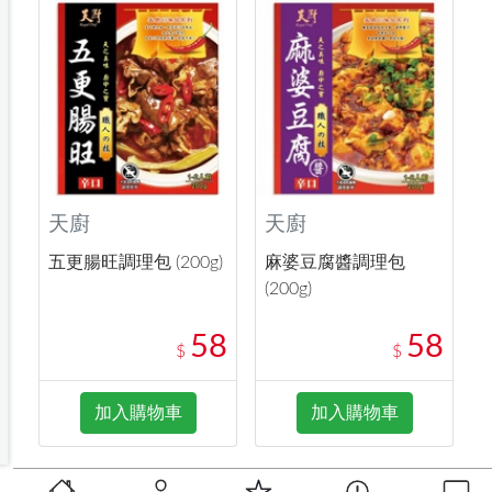
天廚
天廚
五更腸旺調理包 (200g)
麻婆豆腐醬調理包
(200g)
58
58
$
$
加入購物車
加入購物車