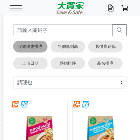
米/五穀/濃湯
休閒零嘴
養生保健/常備品
沐浴乳香皂
鍋具/飲水/廚房
衛生紙/濕巾
廚房家電
文具/辦公用品
冷凍免運
米/糙米
食用油
包麵
魚罐
初一十五拜拜懶
餅乾
糖果/蜜餞/果凍
茶飲料
雞精/飲品
奶粉
綠茶
即溶咖啡
沐浴乳
洗髮/護髮
牙 刷
潔顏產品
臉部保養
鍋具/餐具
掃除/清潔用具
寢具/家具
寵物食品
抽取衛生紙/濕巾
洗衣精
廚房/餐具清潔
衛生棉
箱購免運區
料理鍋具
除濕/清淨機
除塵家電
電腦周邊
文具用品
機車/腳踏車百貨
戶外/休閒用品
服飾內著
生鮮食品
食品免運
季節活動
促銷優惠排序
售價低到高
售價高到低
油/調味料
美味餅乾
奶粉/穀麥片
美髮造型
掃除用具/照明/五金
衣物清潔
季節家電
汽機車百貨
箱購免運
五穀/南北貨
醬油.油膏.蠔油
碗麵/義大利麵
醬菜/玉米罐
零嘴
糕餅/點心
巧克力
果汁咖啡
機能保健
麥片/玉米片
紅茶
咖啡豆/粉/濾掛
香皂/洗手乳
造型髮品
牙膏/漱口水
卸妝/粉刺調理
面/眼膜
保鮮/微波
洗衣/曬衣用具
收納用品
寵物清潔/百貨
廚房紙巾/平版/
洗衣粉/皂
浴廁/水管清潔
嬰兒尿布
烤箱/微波/電磁爐
風扇/防蚊家電
美容家電
數位週邊
辦公文具/收納
汽車百貨
健身/按摩/瑜珈
配件
調理食品
清潔用品免運
店長推薦
上市日期
熱銷排序
品名排序
泡麵 / 麵條
糖果/巧克力
特色茶品
口腔清潔
傢飾/收納/衛浴
居家清潔
生活家電
休閒/運動
主題專區
湯類/湯塊
調味用品
麵條/快煮麵/米粉
調理食品
堅果/海苔
洋芋片
碳酸/礦泉水
族群保健
沖調穀粉/隨手包
奶茶/花草茶
可可/糖/奶精
染髮產品
口腔配件
刮鬍用品
身體保養
飲水用具
電池/延長線
衛浴/毛巾
園藝用品
箱購免運區
漂白水/柔軟精
居家清潔/除濕芳
成人紙尿褲
快煮壺/烘碗機
電暖器
家用電器
手機/平板周邊
玩具/擺設小物
測量/護具/其他
男/女/機能包
居家/汽百用品
這夏不怕熱
罐頭調理包
飲料
咖啡/可可
臉部清潔
寵物/園藝
衛生棉/護墊
3C/電腦周邊/OA
服飾/配件
咖哩/沾拌醬/抹醬
箱購專區
肉鬆/肉醬罐
肉乾/豆乾
節日限定伴手禮
保久乳/豆米漿
常備/醫材/口罩
烏龍/普洱茶/其他
開架彩妝/防曬
廚房配件
燈泡/檯燈/照明
地墊/家飾品
日用活動區
箱購免運區
防蚊/殺蟲
咖啡機/果汁調理
辦公用具
球類/運動
戶外/室內鞋
綠意露營生活
開架/身體保養
成人/嬰兒紙尿褲
點心罐
機能飲料
▶保健品牌推薦
黑糖桂圓/蜂蜜醋
修繕/五金/祭祀
箱購飲料