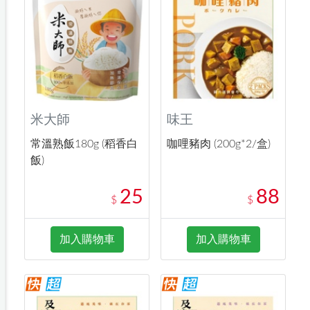
米大師
味王
常溫熟飯180g (稻香白
咖哩豬肉 (200g*2/盒)
飯)
25
88
$
$
加入購物車
加入購物車