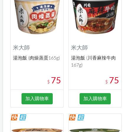
米大師
米大師
湯泡飯 (肉燥蒸蛋165g)
湯泡飯 (川香麻辣牛肉
167g)
75
75
$
$
加入購物車
加入購物車