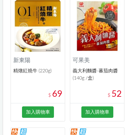
新東陽
可果美
精燉紅燒牛 (220g)
義大利麵醬-蕃茄肉醬
(140g /盒)
69
52
$
$
加入購物車
加入購物車