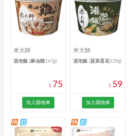
米大師
米大師
湯泡飯 (麻油雞167g)
湯泡飯 (菠菜蛋花129g)
75
59
$
$
加入購物車
加入購物車