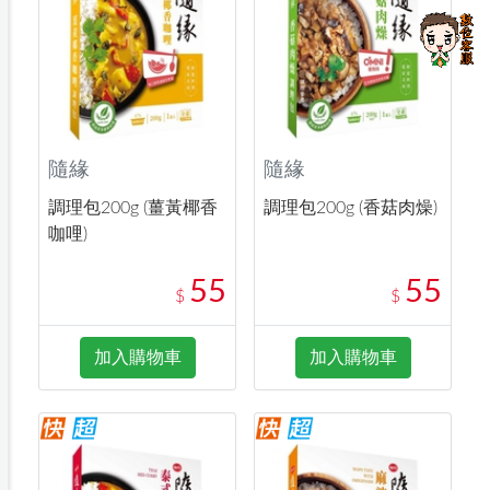
隨緣
隨緣
調理包200g (薑黃椰香
調理包200g (香菇肉燥)
咖哩)
55
55
$
$
加入購物車
加入購物車