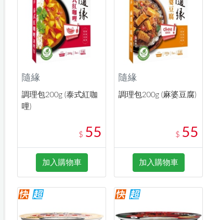
隨緣
隨緣
調理包200g (泰式紅咖
調理包200g (麻婆豆腐)
哩)
55
55
$
$
加入購物車
加入購物車