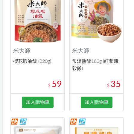
米大師
米大師
櫻花蝦油飯 (220g)
常溫熟飯180g (紅藜纖
穀飯)
59
35
$
$
加入購物車
加入購物車