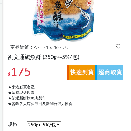
商品編號：A - 1745346 - 00
劉文通旗魚酥
(250g+-5%/包)
175
$
★東港必買名產
★堅持現炒現賣
★嚴選新鮮旗魚肉製作
★曾獲各大綜藝節目及新聞台強力推薦
規格 :