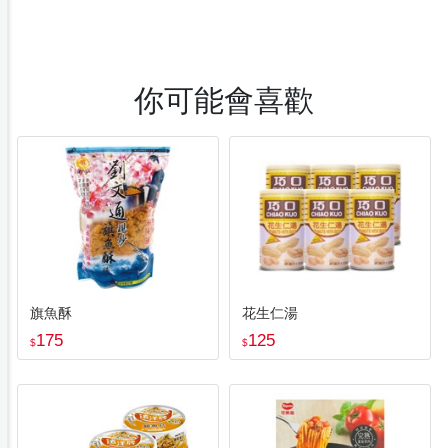
你可能會喜歡
旗魚酥
花生仁湯
175
125
$
$