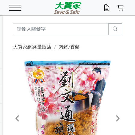
米/五穀/濃湯
休閒零嘴
養生保健/常備品
沐浴乳香皂
鍋具/飲水/廚房
衛生紙/濕巾
廚房家電
文具/辦公用品
冷凍免運
米/糙米
食用油
包麵
魚罐
初一十五拜拜懶
餅乾
糖果/蜜餞/果凍
茶飲料
雞精/飲品
奶粉
綠茶
即溶咖啡
沐浴乳
洗髮/護髮
牙 刷
潔顏產品
臉部保養
鍋具/餐具
掃除/清潔用具
寢具/家具
寵物食品
抽取衛生紙/濕巾
洗衣精
廚房/餐具清潔
衛生棉
箱購免運區
料理鍋具
除濕/清淨機
除塵家電
電腦周邊
文具用品
機車/腳踏車百貨
戶外/休閒用品
服飾內著
生鮮食品
食品免運
季節活動
大買家網路量販店
肉鬆/香鬆
油/調味料
美味餅乾
奶粉/穀麥片
美髮造型
掃除用具/照明/五金
衣物清潔
季節家電
汽機車百貨
箱購免運
五穀/南北貨
醬油.油膏.蠔油
碗麵/義大利麵
醬菜/玉米罐
零嘴
糕餅/點心
巧克力
果汁咖啡
機能保健
麥片/玉米片
紅茶
咖啡豆/粉/濾掛
香皂/洗手乳
造型髮品
牙膏/漱口水
卸妝/粉刺調理
面/眼膜
保鮮/微波
洗衣/曬衣用具
收納用品
寵物清潔/百貨
廚房紙巾/平版/
洗衣粉/皂
浴廁/水管清潔
嬰兒尿布
烤箱/微波/電磁爐
風扇/防蚊家電
美容家電
數位週邊
辦公文具/收納
汽車百貨
健身/按摩/瑜珈
配件
調理食品
清潔用品免運
店長推薦
泡麵 / 麵條
糖果/巧克力
特色茶品
口腔清潔
傢飾/收納/衛浴
居家清潔
生活家電
休閒/運動
主題專區
湯類/湯塊
調味用品
麵條/快煮麵/米粉
調理食品
堅果/海苔
洋芋片
碳酸/礦泉水
族群保健
沖調穀粉/隨手包
奶茶/花草茶
可可/糖/奶精
染髮產品
口腔配件
刮鬍用品
身體保養
飲水用具
電池/延長線
衛浴/毛巾
園藝用品
箱購免運區
漂白水/柔軟精
居家清潔/除濕芳
成人紙尿褲
快煮壺/烘碗機
電暖器
家用電器
手機/平板周邊
玩具/擺設小物
測量/護具/其他
男/女/機能包
居家/汽百用品
這夏不怕熱
罐頭調理包
飲料
咖啡/可可
臉部清潔
寵物/園藝
衛生棉/護墊
3C/電腦周邊/OA
服飾/配件
咖哩/沾拌醬/抹醬
箱購專區
肉鬆/肉醬罐
肉乾/豆乾
節日限定伴手禮
保久乳/豆米漿
常備/醫材/口罩
烏龍/普洱茶/其他
開架彩妝/防曬
廚房配件
燈泡/檯燈/照明
地墊/家飾品
日用活動區
箱購免運區
防蚊/殺蟲
咖啡機/果汁調理
辦公用具
球類/運動
戶外/室內鞋
綠意露營生活
開架/身體保養
成人/嬰兒紙尿褲
點心罐
機能飲料
▶保健品牌推薦
黑糖桂圓/蜂蜜醋
修繕/五金/祭祀
Previous
Next
箱購飲料