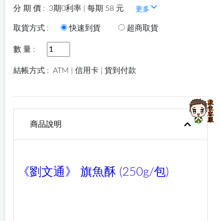
分 期 價 :
3期0利率 | 每期 58 元
更多
取貨方式 :
快速到貨
超商取貨
數 量 :
結帳方式 :
ATM | 信用卡 | 貨到付款
商品說明
《劉文通》 旗魚酥 (250g/包)