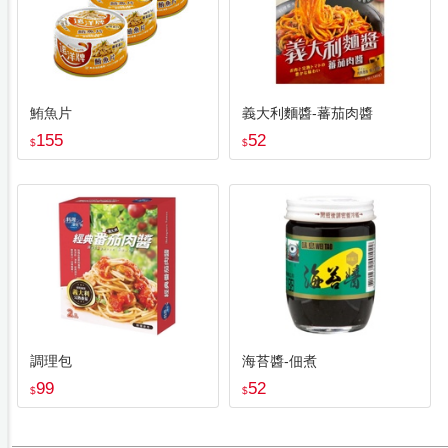
鮪魚片
義大利麵醬-蕃茄肉醬
155
52
$
$
調理包
海苔醬-佃煮
99
52
$
$