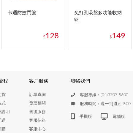
卡通防蚊門簾
免打孔吸盤多功能收納
籃
128
149
$
$
流程
客戶服務
聯絡我們
到貨
訂單查詢
客服專線：(04)3707-5600
方式
發票相關
服務時間：週一到週五 9:00 ~ 
券說明
售後服務
手機版
電腦版
配送
客服信箱
訂購
客服中心