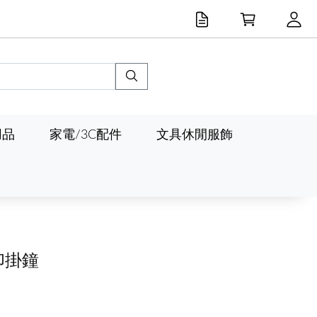
用品
家電/3C配件
文具休閒服飾
印掛鐘