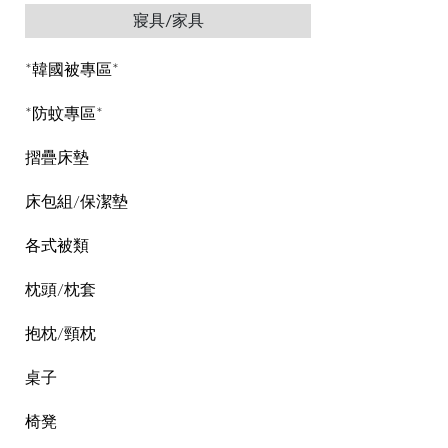
寢具/家具
*韓國被專區*
*防蚊專區*
摺疊床墊
床包組/保潔墊
各式被類
枕頭/枕套
抱枕/頸枕
桌子
椅凳