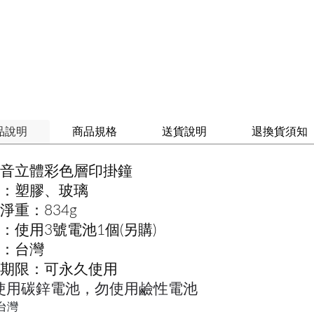
品說明
商品規格
送貨說明
退換貨須知
音立體彩色層印掛鐘
：塑膠、玻璃
淨重：834g
：使用3號電池1個(另購)
：台灣
期限：可永久使用
使用碳鋅電池，勿使用鹼性電池
台灣