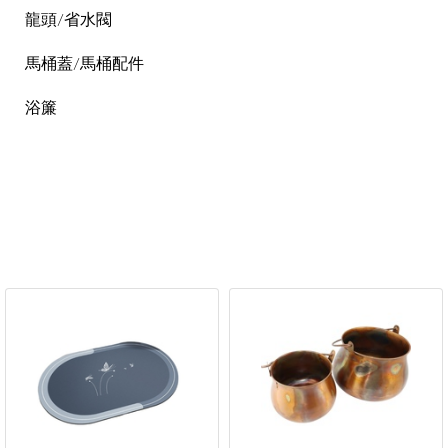
龍頭/省水閥
馬桶蓋/馬桶配件
浴簾