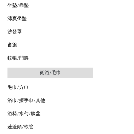
坐墊/靠墊
涼夏坐墊
沙發罩
窗簾
蚊帳/門簾
衛浴/毛巾
毛巾/方巾
浴巾/擦手巾/其他
浴椅/水勺/臉盆
蓮蓬頭/軟管