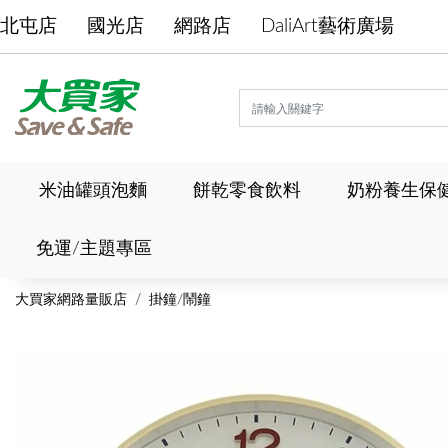
北屯店
國光店
網路店
DaliArt藝術廣場
米油罐頭泡麵
餅乾零食飲料
奶粉養生保
免運/主題專區
大買家網路量販店
掛鐘/鬧鐘