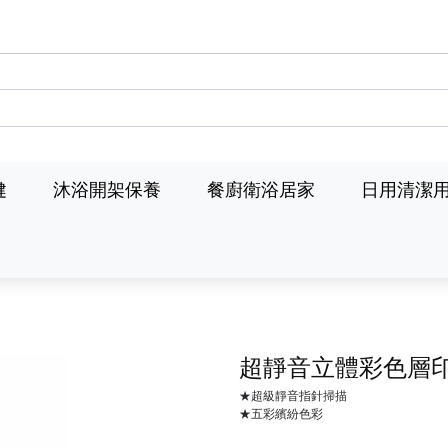
健
沐浴開架保養
餐廚衛浴居家
日用清潔
超靜音立體彩色層
★超級靜音指針掃描
★五彩繽紛色彩