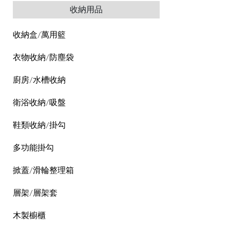
收納用品
收納盒/萬用籃
衣物收納/防塵袋
廚房/水槽收納
衛浴收納/吸盤
鞋類收納/掛勾
多功能掛勾
掀蓋/滑輪整理箱
層架/層架套
木製櫥櫃