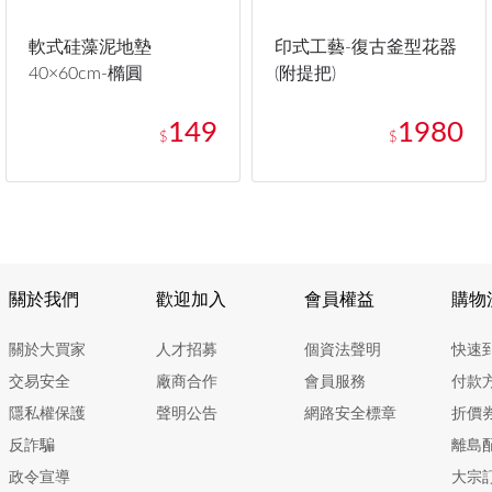
軟式硅藻泥地墊
印式工藝-復古釜型花器
40×60cm-橢圓
(附提把)
149
1980
$
$
關於我們
歡迎加入
會員權益
購物
關於大買家
人才招募
個資法聲明
快速
交易安全
廠商合作
會員服務
付款
隱私權保護
聲明公告
網路安全標章
折價
反詐騙
離島
政令宣導
大宗