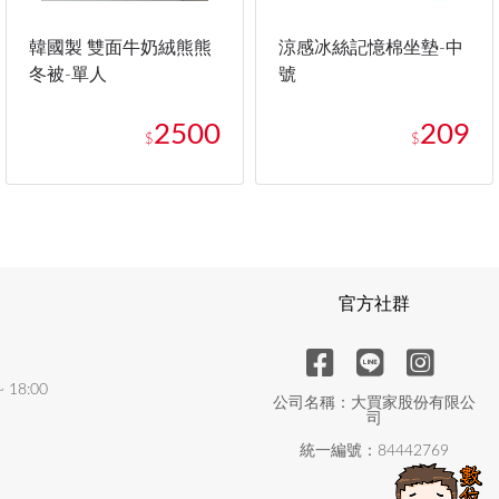
韓國製 雙面牛奶絨熊熊
涼感冰絲記憶棉坐墊-中
冬被-單人
號
2500
209
$
$
官方社群
18:00
公司名稱：大買家股份有限公
司
統一編號：84442769