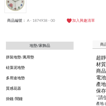
商品編號： A - 1874938 - 00
加入興趣清單
商
地墊/家飾品
超靜
拼裝地墊/萬用墊
材質
硅藻泥地墊
商品
電池
多用途地墊
產地
質感花器
保存
*請
掛鐘/鬧鐘
產地: