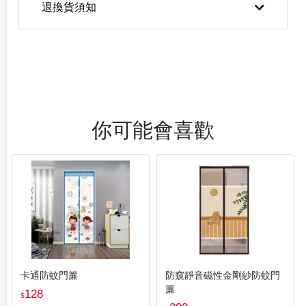
退換貨須知
你可能會喜歡
卡通防蚊門簾
防窺靜音磁性金剛紗防蚊門
簾
128
$