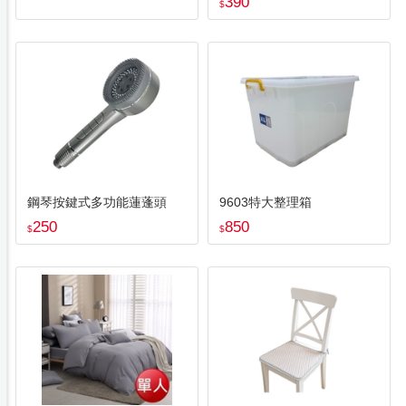
390
$
鋼琴按鍵式多功能蓮蓬頭
9603特大整理箱
250
850
$
$