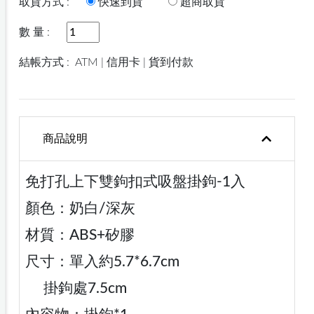
取貨方式 :
快速到貨
超商取貨
數 量 :
結帳方式 :
ATM | 信用卡 | 貨到付款
商品說明
免打孔上下雙鉤扣式吸盤掛鉤-1入
顏色：奶白/深灰
材質：ABS+矽膠
尺寸：單入約5.7*6.7cm
掛鉤處7.5cm