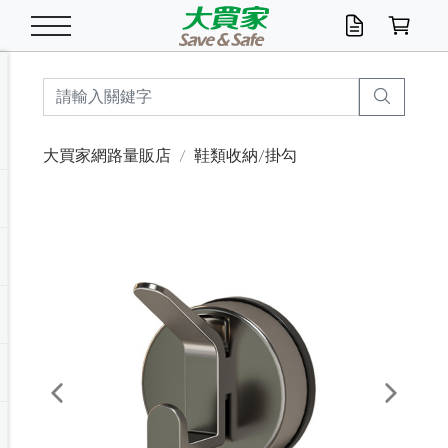
米/五穀/濃湯
休閒零嘴
養生保健/常備品
沐浴乳香皂
鍋具/飲水/廚房
衛生紙/濕巾
廚房家電
文具/辦公用品
冷凍免運
米/糙米
食用油
包麵
魚罐
初一十五拜拜懶
餅乾
糖果/蜜餞/果凍
茶飲料
雞精/飲品
奶粉
綠茶
即溶咖啡
沐浴乳
洗髮/護髮
牙 刷
潔顏產品
臉部保養
鍋具/餐具
掃除/清潔用具
寢具/家具
寵物食品
抽取衛生紙/濕巾
洗衣精
廚房/餐具清潔
衛生棉
箱購免運區
料理鍋具
除濕/清淨機
除塵家電
電腦周邊
文具用品
機車/腳踏車百貨
戶外/休閒用品
服飾內著
生鮮食品
食品免運
季節活動
大買家網路量販店
鞋類收納/掛勾
油/調味料
美味餅乾
奶粉/穀麥片
美髮造型
掃除用具/照明/五金
衣物清潔
季節家電
汽機車百貨
箱購免運
五穀/南北貨
醬油.油膏.蠔油
碗麵/義大利麵
醬菜/玉米罐
零嘴
糕餅/點心
巧克力
果汁咖啡
機能保健
麥片/玉米片
紅茶
咖啡豆/粉/濾掛
香皂/洗手乳
造型髮品
牙膏/漱口水
卸妝/粉刺調理
面/眼膜
保鮮/微波
洗衣/曬衣用具
收納用品
寵物清潔/百貨
廚房紙巾/平版/
洗衣粉/皂
浴廁/水管清潔
嬰兒尿布
烤箱/微波/電磁爐
風扇/防蚊家電
美容家電
數位週邊
辦公文具/收納
汽車百貨
健身/按摩/瑜珈
配件
調理食品
清潔用品免運
店長推薦
泡麵 / 麵條
糖果/巧克力
特色茶品
口腔清潔
傢飾/收納/衛浴
居家清潔
生活家電
休閒/運動
主題專區
湯類/湯塊
調味用品
麵條/快煮麵/米粉
調理食品
堅果/海苔
洋芋片
碳酸/礦泉水
族群保健
沖調穀粉/隨手包
奶茶/花草茶
可可/糖/奶精
染髮產品
口腔配件
刮鬍用品
身體保養
飲水用具
電池/延長線
衛浴/毛巾
園藝用品
箱購免運區
漂白水/柔軟精
居家清潔/除濕芳
成人紙尿褲
快煮壺/烘碗機
電暖器
家用電器
手機/平板周邊
玩具/擺設小物
測量/護具/其他
男/女/機能包
居家/汽百用品
這夏不怕熱
罐頭調理包
飲料
咖啡/可可
臉部清潔
寵物/園藝
衛生棉/護墊
3C/電腦周邊/OA
服飾/配件
咖哩/沾拌醬/抹醬
箱購專區
肉鬆/肉醬罐
肉乾/豆乾
節日限定伴手禮
保久乳/豆米漿
常備/醫材/口罩
烏龍/普洱茶/其他
開架彩妝/防曬
廚房配件
燈泡/檯燈/照明
地墊/家飾品
日用活動區
箱購免運區
防蚊/殺蟲
咖啡機/果汁調理
辦公用具
球類/運動
戶外/室內鞋
綠意露營生活
開架/身體保養
成人/嬰兒紙尿褲
點心罐
機能飲料
▶保健品牌推薦
黑糖桂圓/蜂蜜醋
修繕/五金/祭祀
Previous
Next
箱購飲料