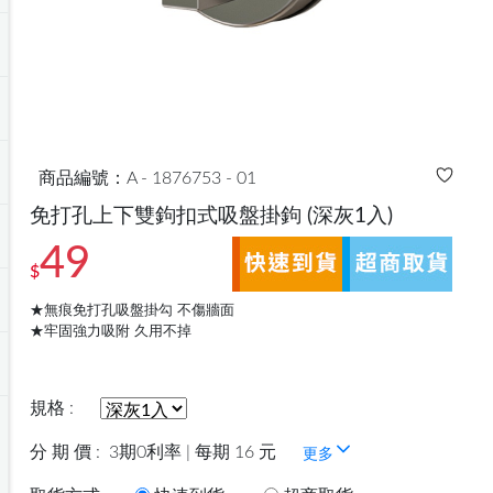
商品編號：A - 1876753 - 01
免打孔上下雙鉤扣式吸盤掛鉤
(深灰1入)
49
$
★無痕免打孔吸盤掛勾 不傷牆面
★牢固強力吸附 久用不掉
規格 :
分 期 價 :
3期0利率 | 每期 16 元
更多