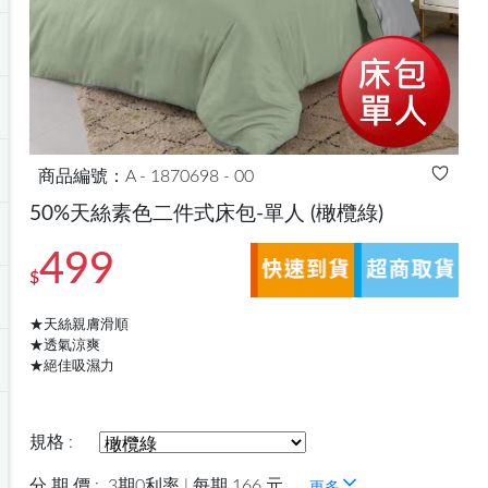
商品編號：A - 1870698 - 00
50%天絲素色二件式床包-單人
(橄欖綠)
499
$
★天絲親膚滑順
★透氣涼爽
★絕佳吸濕力
規格 :
分 期 價 :
3期0利率 | 每期 166 元