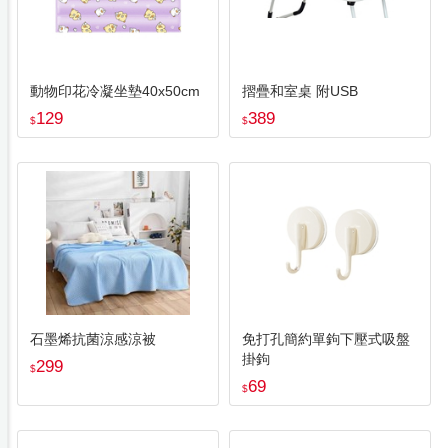
動物印花冷凝坐墊40x50cm
摺疊和室桌 附USB
129
389
$
$
石墨烯抗菌涼感涼被
免打孔簡約單鉤下壓式吸盤
掛鉤
299
$
69
$