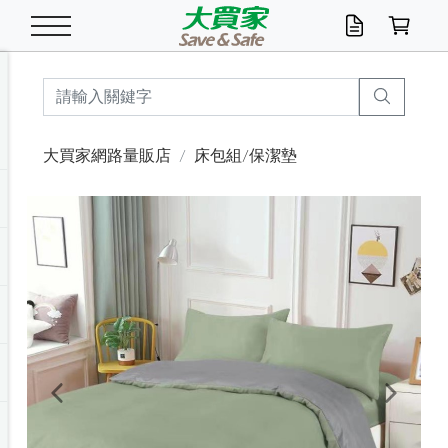
米/五穀/濃湯
休閒零嘴
養生保健/常備品
沐浴乳香皂
鍋具/飲水/廚房
衛生紙/濕巾
廚房家電
文具/辦公用品
冷凍免運
米/糙米
食用油
包麵
魚罐
初一十五拜拜懶
餅乾
糖果/蜜餞/果凍
茶飲料
雞精/飲品
奶粉
綠茶
即溶咖啡
沐浴乳
洗髮/護髮
牙 刷
潔顏產品
臉部保養
鍋具/餐具
掃除/清潔用具
寢具/家具
寵物食品
抽取衛生紙/濕巾
洗衣精
廚房/餐具清潔
衛生棉
箱購免運區
料理鍋具
除濕/清淨機
除塵家電
電腦周邊
文具用品
機車/腳踏車百貨
戶外/休閒用品
服飾內著
生鮮食品
食品免運
季節活動
大買家網路量販店
床包組/保潔墊
油/調味料
美味餅乾
奶粉/穀麥片
美髮造型
掃除用具/照明/五金
衣物清潔
季節家電
汽機車百貨
箱購免運
五穀/南北貨
醬油.油膏.蠔油
碗麵/義大利麵
醬菜/玉米罐
零嘴
糕餅/點心
巧克力
果汁咖啡
機能保健
麥片/玉米片
紅茶
咖啡豆/粉/濾掛
香皂/洗手乳
造型髮品
牙膏/漱口水
卸妝/粉刺調理
面/眼膜
保鮮/微波
洗衣/曬衣用具
收納用品
寵物清潔/百貨
廚房紙巾/平版/
洗衣粉/皂
浴廁/水管清潔
嬰兒尿布
烤箱/微波/電磁爐
風扇/防蚊家電
美容家電
數位週邊
辦公文具/收納
汽車百貨
健身/按摩/瑜珈
配件
調理食品
清潔用品免運
店長推薦
泡麵 / 麵條
糖果/巧克力
特色茶品
口腔清潔
傢飾/收納/衛浴
居家清潔
生活家電
休閒/運動
主題專區
湯類/湯塊
調味用品
麵條/快煮麵/米粉
調理食品
堅果/海苔
洋芋片
碳酸/礦泉水
族群保健
沖調穀粉/隨手包
奶茶/花草茶
可可/糖/奶精
染髮產品
口腔配件
刮鬍用品
身體保養
飲水用具
電池/延長線
衛浴/毛巾
園藝用品
箱購免運區
漂白水/柔軟精
居家清潔/除濕芳
成人紙尿褲
快煮壺/烘碗機
電暖器
家用電器
手機/平板周邊
玩具/擺設小物
測量/護具/其他
男/女/機能包
居家/汽百用品
這夏不怕熱
罐頭調理包
飲料
咖啡/可可
臉部清潔
寵物/園藝
衛生棉/護墊
3C/電腦周邊/OA
服飾/配件
咖哩/沾拌醬/抹醬
箱購專區
肉鬆/肉醬罐
肉乾/豆乾
節日限定伴手禮
保久乳/豆米漿
常備/醫材/口罩
烏龍/普洱茶/其他
開架彩妝/防曬
廚房配件
燈泡/檯燈/照明
地墊/家飾品
日用活動區
箱購免運區
防蚊/殺蟲
咖啡機/果汁調理
辦公用具
球類/運動
戶外/室內鞋
綠意露營生活
開架/身體保養
成人/嬰兒紙尿褲
點心罐
機能飲料
▶保健品牌推薦
黑糖桂圓/蜂蜜醋
修繕/五金/祭祀
Previous
Next
箱購飲料