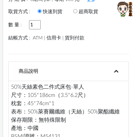
更多
取貨方式 :
快速到貨
超商取貨
數 量 :
結帳方式 :
ATM | 信用卡 | 貨到付款
商品說明
50%天絲素色二件式床包-單人
尺寸：105*186cm（3.5*6.2尺）
枕套：45*74cm*1
表布：50%萊賽爾纖維（天絲）50%聚酯纖維
保存期限：無特殊限制
產地：中國
BSMI證號：M54131