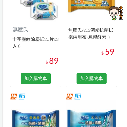
無塵氏
無塵氏ACS酒精抗菌拭
拖兩用布-鳳梨酵素 ()
十字壓紋除塵紙20片x3
入 ()
59
$
89
$
加入購物車
加入購物車