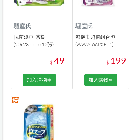
驅塵氏
驅塵氏
抗菌濕巾-茶樹
濕拖巾超值組合包
(20x28.5cmx12張)
(WW7066PXF01)
49
199
$
$
加入購物車
加入購物車