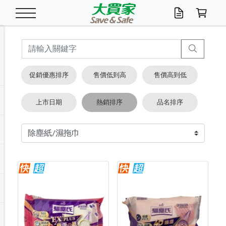
米/五穀/濃湯
休閒零嘴
養生保健/常備品
沐浴乳香皂
鍋具/飲水/廚房
衛生紙/濕巾
廚房家電
文具/辦公用品
冷凍免運
米/糙米
食用油
包麵
魚罐
初一十五拜拜懶
餅乾
糖果/蜜餞/果凍
茶飲料
雞精/飲品
奶粉
綠茶
即溶咖啡
沐浴乳
洗髮/護髮
牙 刷
潔顏產品
臉部保養
鍋具/餐具
掃除/清潔用具
寢具/家具
寵物食品
抽取衛生紙/濕巾
洗衣精
廚房/餐具清潔
衛生棉
箱購免運區
料理鍋具
除濕/清淨機
除塵家電
電腦周邊
文具用品
機車/腳踏車百貨
戶外/休閒用品
服飾內著
生鮮食品
食品免運
季節活動
促銷優惠排序
售價低到高
售價高到低
油/調味料
美味餅乾
奶粉/穀麥片
美髮造型
掃除用具/照明/五金
衣物清潔
季節家電
汽機車百貨
箱購免運
五穀/南北貨
醬油.油膏.蠔油
碗麵/義大利麵
醬菜/玉米罐
零嘴
糕餅/點心
巧克力
果汁咖啡
機能保健
麥片/玉米片
紅茶
咖啡豆/粉/濾掛
香皂/洗手乳
造型髮品
牙膏/漱口水
卸妝/粉刺調理
面/眼膜
保鮮/微波
洗衣/曬衣用具
收納用品
寵物清潔/百貨
廚房紙巾/平版/
洗衣粉/皂
浴廁/水管清潔
嬰兒尿布
烤箱/微波/電磁爐
風扇/防蚊家電
美容家電
數位週邊
辦公文具/收納
汽車百貨
健身/按摩/瑜珈
配件
調理食品
清潔用品免運
店長推薦
上市日期
熱銷排序
品名排序
泡麵 / 麵條
糖果/巧克力
特色茶品
口腔清潔
傢飾/收納/衛浴
居家清潔
生活家電
休閒/運動
主題專區
湯類/湯塊
調味用品
麵條/快煮麵/米粉
調理食品
堅果/海苔
洋芋片
碳酸/礦泉水
族群保健
沖調穀粉/隨手包
奶茶/花草茶
可可/糖/奶精
染髮產品
口腔配件
刮鬍用品
身體保養
飲水用具
電池/延長線
衛浴/毛巾
園藝用品
箱購免運區
漂白水/柔軟精
居家清潔/除濕芳
成人紙尿褲
快煮壺/烘碗機
電暖器
家用電器
手機/平板周邊
玩具/擺設小物
測量/護具/其他
男/女/機能包
居家/汽百用品
這夏不怕熱
罐頭調理包
飲料
咖啡/可可
臉部清潔
寵物/園藝
衛生棉/護墊
3C/電腦周邊/OA
服飾/配件
咖哩/沾拌醬/抹醬
箱購專區
肉鬆/肉醬罐
肉乾/豆乾
節日限定伴手禮
保久乳/豆米漿
常備/醫材/口罩
烏龍/普洱茶/其他
開架彩妝/防曬
廚房配件
燈泡/檯燈/照明
地墊/家飾品
日用活動區
箱購免運區
防蚊/殺蟲
咖啡機/果汁調理
辦公用具
球類/運動
戶外/室內鞋
綠意露營生活
開架/身體保養
成人/嬰兒紙尿褲
點心罐
機能飲料
▶保健品牌推薦
黑糖桂圓/蜂蜜醋
修繕/五金/祭祀
箱購飲料