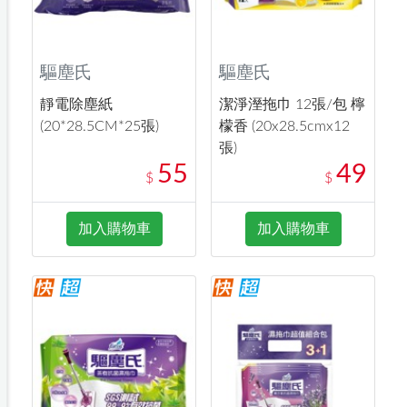
驅塵氏
驅塵氏
靜電除塵紙
潔淨溼拖巾 12張/包 檸
(20*28.5CM*25張)
檬香 (20x28.5cmx12
張)
55
49
$
$
加入購物車
加入購物車