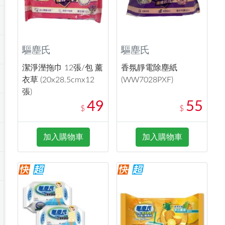
驅塵氏
驅塵氏
潔淨溼拖巾 12張/包 薰
香氛靜電除塵紙
衣草 (20x28.5cmx12
(WW7028PXF)
張)
49
55
$
$
加入購物車
加入購物車