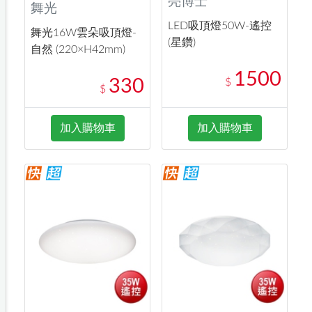
亮博士
舞光
LED吸頂燈50W-遙控
舞光16W雲朵吸頂燈-
(星鑽)
自然 (220×H42mm)
1500
330
$
$
加入購物車
加入購物車