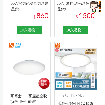
50W撥切色溫壁切調光
50W-遙控(調光調色)
(星鑽)
(星鑽)
860
1500
$
$
加入購物車
加入購物車
IRIS OHYAMA
亮博士LED亮麗星空吸
頂燈18W (黃光)
可調光調色LED吸頂燈