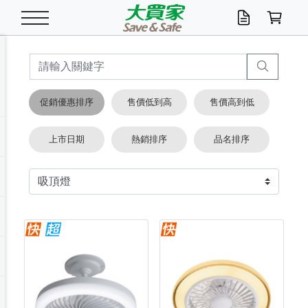
米/五穀/濃湯
休閒零嘴
養生保健/常備品
沐浴乳香皂
鍋具/飲水/廚房
衛生紙/濕巾
廚房家電
文具/辦公用品
冷凍免運
米/糙米
食用油
包麵
魚罐
初一十五拜拜懶
餅乾
糖果/蜜餞/果凍
茶飲料
雞精/飲品
奶粉
綠茶
即溶咖啡
沐浴乳
洗髮/護髮
牙 刷
潔顏產品
臉部保養
鍋具/餐具
掃除/清潔用具
寢具/家具
寵物食品
抽取衛生紙/濕巾
洗衣精
廚房/餐具清潔
衛生棉
箱購免運區
料理鍋具
除濕/清淨機
除塵家電
電腦周邊
文具用品
機車/腳踏車百貨
戶外/休閒用品
服飾內著
生鮮食品
食品免運
季節活動
促銷優惠排序
售價低到高
售價高到低
油/調味料
美味餅乾
奶粉/穀麥片
美髮造型
掃除用具/照明/五金
衣物清潔
季節家電
汽機車百貨
箱購免運
五穀/南北貨
醬油.油膏.蠔油
碗麵/義大利麵
醬菜/玉米罐
零嘴
糕餅/點心
巧克力
果汁咖啡
機能保健
麥片/玉米片
紅茶
咖啡豆/粉/濾掛
香皂/洗手乳
造型髮品
牙膏/漱口水
卸妝/粉刺調理
面/眼膜
保鮮/微波
洗衣/曬衣用具
收納用品
寵物清潔/百貨
廚房紙巾/平版/
洗衣粉/皂
浴廁/水管清潔
嬰兒尿布
烤箱/微波/電磁爐
風扇/防蚊家電
美容家電
數位週邊
辦公文具/收納
汽車百貨
健身/按摩/瑜珈
配件
調理食品
清潔用品免運
店長推薦
上市日期
熱銷排序
品名排序
泡麵 / 麵條
糖果/巧克力
特色茶品
口腔清潔
傢飾/收納/衛浴
居家清潔
生活家電
休閒/運動
主題專區
湯類/湯塊
調味用品
麵條/快煮麵/米粉
調理食品
堅果/海苔
洋芋片
碳酸/礦泉水
族群保健
沖調穀粉/隨手包
奶茶/花草茶
可可/糖/奶精
染髮產品
口腔配件
刮鬍用品
身體保養
飲水用具
電池/延長線
衛浴/毛巾
園藝用品
箱購免運區
漂白水/柔軟精
居家清潔/除濕芳
成人紙尿褲
快煮壺/烘碗機
電暖器
家用電器
手機/平板周邊
玩具/擺設小物
測量/護具/其他
男/女/機能包
居家/汽百用品
這夏不怕熱
罐頭調理包
飲料
咖啡/可可
臉部清潔
寵物/園藝
衛生棉/護墊
3C/電腦周邊/OA
服飾/配件
咖哩/沾拌醬/抹醬
箱購專區
肉鬆/肉醬罐
肉乾/豆乾
節日限定伴手禮
保久乳/豆米漿
常備/醫材/口罩
烏龍/普洱茶/其他
開架彩妝/防曬
廚房配件
燈泡/檯燈/照明
地墊/家飾品
日用活動區
箱購免運區
防蚊/殺蟲
咖啡機/果汁調理
辦公用具
球類/運動
戶外/室內鞋
綠意露營生活
開架/身體保養
成人/嬰兒紙尿褲
點心罐
機能飲料
▶保健品牌推薦
黑糖桂圓/蜂蜜醋
修繕/五金/祭祀
箱購飲料